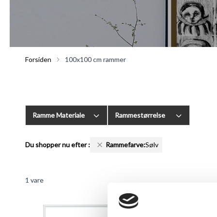
Forsiden
100x100 cm rammer
Ramme Materiale
Rammestørrelse
Du shopper nu efter
:
Rammefarve:
Sølv
1
vare