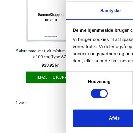
Samtykke
Denne hjemmeside bruger c
Vi bruger cookies til at tilpas
vores trafik. Vi deler også 
Sølvramme, mat, aluminium, smal, 100
annonceringspartnere og anal
x 100 cm, Type 670
dem, eller som de har indsaml
933,95 kr.
Samtykkevalg
TILFØJ TIL KURV
Nødvendig
1
vare
Afvis