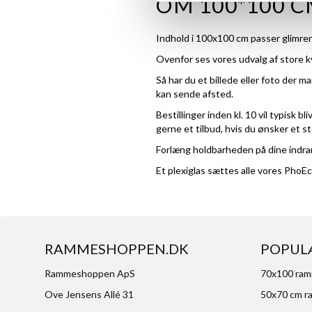
OM 100*100 
Indhold i 100x100 cm passer glimren
Ovenfor ses vores udvalg af store 
Så har du et billede eller foto der m
kan sende afsted.
Bestillinger inden kl. 10 vil typis
gerne et tilbud, hvis du ønsker et st
Forlæng holdbarheden på dine indram
Et plexiglas sættes alle vores PhoE
RAMMESHOPPEN.DK
POPUL
Rammeshoppen ApS
70x100 ra
Ove Jensens Allé 31
50x70 cm r