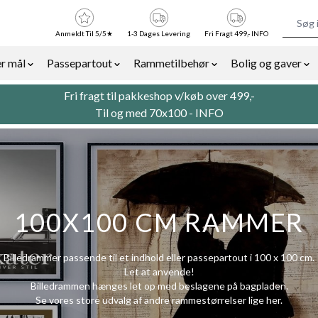
Anmeldt Til 5/5★
1-3 Dages Levering
Fri Fragt 499,- INFO
r mål
Passepartout
Rammetilbehør
Bolig og gaver
or Billedrammer category
Show submenu for Rammer efter mål category
Show submenu for Passepartout categor
Show submenu for Ra
Sh
Fri fragt til pakkeshop v/køb over 499,-
Til og med 70x100 -
INFO
100X100 CM RAMMER
Billedrammer passende til et indhold eller passepartout i 100 x 100 cm.
Let at anvende!
Billedrammen hænges let op med beslagene på bagpladen.
Se vores store udvalg af andre rammestørrelser lige
her.