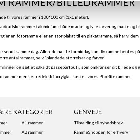
CM RAMMER/BILLEDRAMMER
de til vores rammer i 100*100 cm (1x1 meter).
kvadratiske
rammer i aluminium
i både mørke og lyse farver og matte og bl
angler en fotoramme eller en stor plakat til en plakatramme, så har vi dem
k blive sendt samme dag. Allerede næste formiddag kan din ramme hentes p
ørre antal rammer, selv i blandede størrelser og farver.
ninger og sæt et såkaldt passepartout i, som omkranser dit billede og gi
co rammer mens et refleksfri acrylglas sættes vores PhoRite rammer.
ÆRE KATEGORIER
GENVEJE
mmer
A1 rammer
Tilmelding til nyhedsbrev
ammer
A2 rammer
RammeShoppen for erhverv