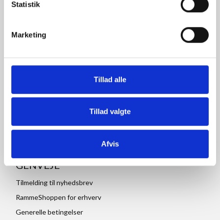
Statistik
30x45 cm rammer
A3 rammer
30x40 cm rammer
A4 rammer
Marketing
15x21 cm rammer
A5 rammer
Alurammer
Trærammer
Billedrammer
Passepartout
Tillad alle
Rammer i specialmål
Plakater
Tillad valgte
Afvis
GENVEJE
Tilmelding til nyhedsbrev
RammeShoppen for erhverv
Generelle betingelser