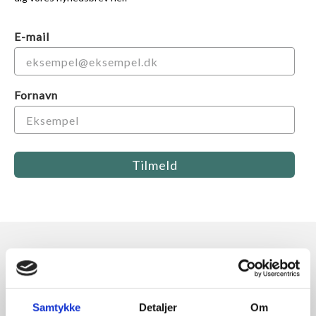
E-mail
Fornavn
Tilmeld
RAMMESHOPPEN.DK
Rammeshoppen ApS
Ove Jensens Allé 31
Samtykke
Detaljer
Om