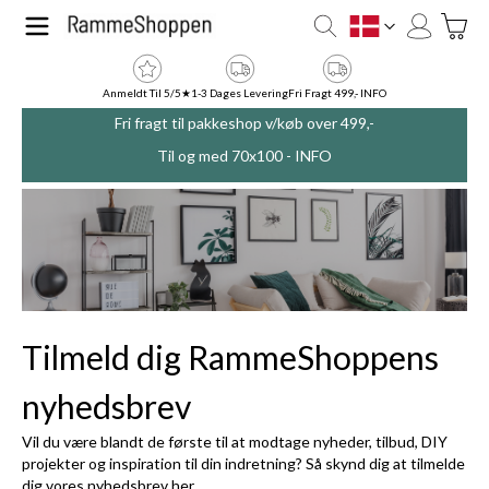
Skip to Content
Toggle
DK
Anmeldt Til 5/5★
1-3 Dages Levering
Fri Fragt 499,- INFO
Fri fragt til pakkeshop v/køb over 499,-
Til og med 70x100 -
INFO
Tilmeld dig RammeShoppens
nyhedsbrev
Vil du være blandt de første til at modtage nyheder, tilbud, DIY
projekter og inspiration til din indretning? Så skynd dig at tilmelde
dig vores nyhedsbrev her.