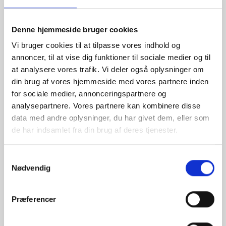
8700 Horsens
Danmark
Denne hjemmeside bruger cookies
Tlf: +45 77 34 11 00
info@rammeshoppen.dk
Vi bruger cookies til at tilpasse vores indhold og
annoncer, til at vise dig funktioner til sociale medier og til
CVR: DK 27 63 11 42
at analysere vores trafik. Vi deler også oplysninger om
din brug af vores hjemmeside med vores partnere inden
Åbningstider for kontor
for sociale medier, annonceringspartnere og
og afhentning:
analysepartnere. Vores partnere kan kombinere disse
Mandag - Torsdag: 09.00-16.00
data med andre oplysninger, du har givet dem, eller som
Fredag: 09.00-15.30
de har indsamlet fra din brug af deres tjenester.
Lørdag, søndag og helligdage: Lukket
Ved højtider og ferie kan ændringer forekomme. Se mere
her
Samtykkevalg
Nødvendig
POPULÆRE KATEGORIER
Præferencer
70x100 rammer
A1 rammer
50x70 cm rammer
A2 rammer