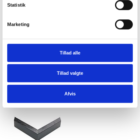
Statistik
Marketing
Tillad alle
Rammeliste i træ - guldstrøgen
Rammeliste i træ - bronze
Tillad valgte
med sort kant - Type 5720-06
metallic - Type 5720-08
SE PRODUKT
SE PRODUKT
Afvis