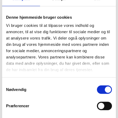
Rammeliste i træ - antracitgrå -
Rammeliste i træ - cashmere grå
Denne hjemmeside bruger cookies
Type 5720-24
- Type 6250-22
Vi bruger cookies til at tilpasse vores indhold og
annoncer, til at vise dig funktioner til sociale medier og til
SE PRODUKT
SE PRODUKT
at analysere vores trafik. Vi deler også oplysninger om
din brug af vores hjemmeside med vores partnere inden
for sociale medier, annonceringspartnere og
analysepartnere. Vores partnere kan kombinere disse
data med andre oplysninger, du har givet dem, eller som
de har indsamlet fra din brug af deres tjenester.
Samtykkevalg
Nødvendig
Rammeliste i træ - cashmeregrå
Rammeliste i træ - sølvstrøgen
- Type 5720-22
med sort kant - Type 5720-07
Præferencer
SE PRODUKT
SE PRODUKT