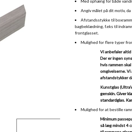
Med ophæng for både vandre
Angiv målet på dit motiv, da
Afstandsstykke til boxramme
bagbeklædning, f.eks til indramn
frontglasset.
Mulighed for flere typer fro
Vi anbefaler altid
Der er ingen syns
hvis rammen skal
omgivelserne.
Vi 
afstandstykker da
Kunstglas (Ultra
genskin. Giver kla
standardglas. Ka
Mulighed for at bestille r
Minimum passepar
ew larger image
View larger image
så læg mindst 4 c
til rammens glas