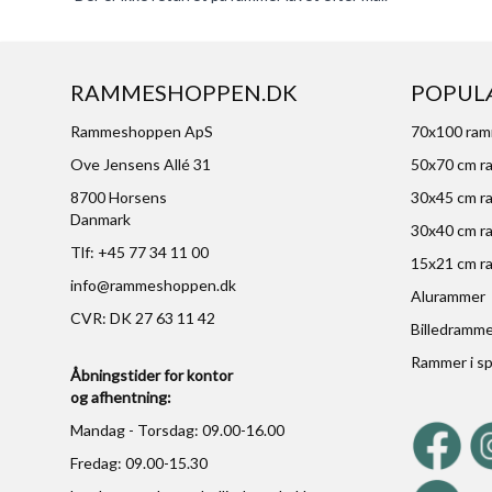
RAMMESHOPPEN.DK
POPUL
Rammeshoppen ApS
70x100 ra
Ove Jensens Allé 31
50x70 cm r
8700 Horsens
30x45 cm r
Danmark
30x40 cm r
Tlf: +45 77 34 11 00
15x21 cm r
info@rammeshoppen.dk
Alurammer
CVR: DK 27 63 11 42
Billedramm
Rammer i sp
Åbningstider for kontor
og afhentning:
Mandag - Torsdag: 09.00-16.00
Fredag: 09.00-15.30