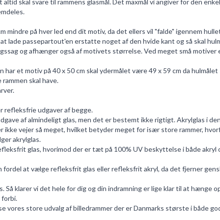
altid skal svare til rammens glasmål. Det maxmål vi angiver for den enkelt
emdeles.
mindre på hver led end dit motiv, da det ellers vil "falde" igennem hullet
 lade passepartout'en erstatte noget af den hvide kant og så skal hulmåle
gssag og afhænger også af motivets størrelse. Ved meget små motiver er 
har et motiv på 40 x 50 cm skal ydermålet være 49 x 59 cm da hulmålet sk
e rammen skal have.
rver.
er refleksfrie udgaver af begge.
 udgave af almindeligt glas, men det er bestemt ikke rigtigt. Akrylglas i den
ller ikke vejer så meget, hvilket betyder meget for især store rammer, hvo
ger akrylglas.
efleksfrit glas, hvorimod der er tæt på 100% UV beskyttelse i både akryl o
ordel at vælge refleksfrit glas eller refleksfrit akryl, da det fjerner gen
Så klarer vi det hele for dig og din indramning er lige klar til at hænge o
forbi.
se vores store udvalg af
billedrammer
der er Danmarks største i både god k