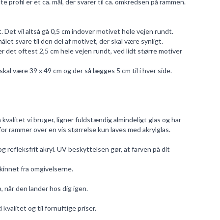
e profil er et ca. mål, der svarer til ca. omkredsen på rammen.
. Det vil altså gå 0,5 cm indover motivet hele vejen rundt.
t svare til den del af motivet, der skal være synligt.
det oftest 2,5 cm hele vejen rundt, ved lidt større motiver
al være 39 x 49 cm og der så lægges 5 cm til i hver side.
 kvalitet vi bruger, ligner fuldstændig almindeligt glas og har
rfor rammer over en vis størrelse kun laves med akrylglas.
g refleksfrit akryl. UV beskyttelsen gør, at farven på dit
skinnet fra omgivelserne.
p, når den lander hos dig igen.
valitet og til fornuftige priser.