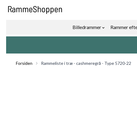
Skip to Content
Billedrammer
Rammer efte
Show submenu f
Forsiden
Rammeliste i træ - cashmeregrå - Type 5720-22