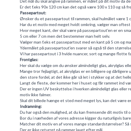
Det mål du skal angive på rammen, er målet på dit motiv da det 
Er det f.eks 90x 120 cm kan det også være 100 x 110 og så fr
Passepartout:
Ønsker du et passepartout til rammen, skal hulmålet være 1 cm 
Har du et motiv med meget hvidt omkring, vælger man oftest at
Hvor meget kant, der skal være på passepartout'en er en sma
5 cm eller 7 cm men det bestemmer man helt selv.
Vælger man f.eks et passepartout med en kant på 5 cm og man 
Ydermålet på passepartout'en svarer så også til den størrels
Vi har
passepartout
i 3 hvide nuancer, sort og mange flotte fa
Frontglas:
Her skal du vælge om du ønsker almindeligt glas, akrylglas ell
Mange tror fejlagtigt, at akrylglas er en billigere og dårligere
den store fordel, at det ikke går så let i stykker og at det he
Langt de fleste, der kommer her i huset og får rammet ind væl
Der er ingen UV beskyttelse i hverken almindeligt glas eller r
motiv ikke falmer.
Skal dit billede hænge et sted med meget lys, kan det være en f
Indramning:
Du har også den mulighed, at du kan fremsende dit motiv til os. 
Bor du i nærheden af vores adresse kigger du naturligvis bare 
Matcher dit motiv en af vores mange standardstørrelser? Så 
Der er ikke returret på rammer lavet efter mål.