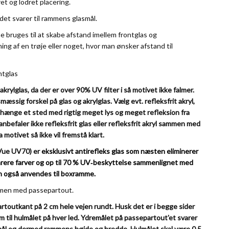
t og lodret placering.
 det svarer til rammens glasmål.
 bruges til at skabe afstand imellem frontglas og
ing af en trøje eller noget, hvor man ønsker afstand til
ntglas
 akrylglas, da der er over 90% UV filter i så motivet ikke falmer.
mæssig forskel på glas og akrylglas.
Vælg evt. refleksfrit akryl,
 hænge et sted med rigtig meget lys og meget refleksion fra
anbefaler ikke refleksfrit glas eller refleksfrit akryl sammen med
 motivet så ikke vil fremstå klart.
Vue UV70) er
eksklusivt antirefleks glas som næsten eliminerer
rere farver og op til 70
% UV‑beskyttelse sammenlignet med
n også anvendes til boxramme.
ammen med passepartout.
toutkant på 2 cm hele vejen rundt. Husk det er i begge sider
m til hulmålet på hver led. Ydremålet på passepartout'et svarer
mål og dermed rammens højde og bredde. Hulmålet skal være 0,5