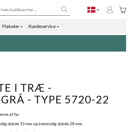
Toggle
DK
Plakater
Kundeservice
y
mmetilbehør category
ow submenu for Bolig og gaver category
Show submenu for Plakater category
Show submenu for Kundeservice cat
E I TRÆ -
RÅ - TYPE 5720-22
rne af fyr.
ndig dybde 33 mm og indvendig dybde 28 mm.