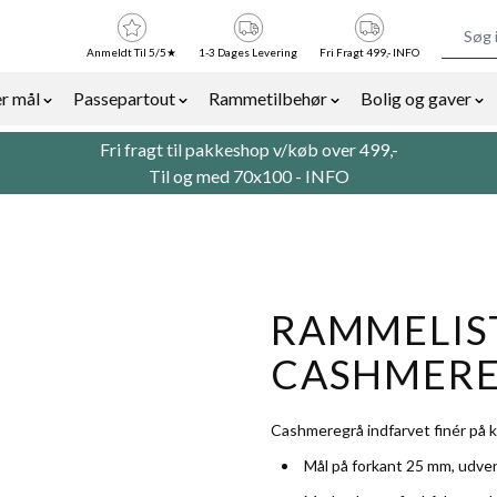
Anmeldt Til 5/5★
1-3 Dages Levering
Fri Fragt 499,- INFO
r mål
Passepartout
Rammetilbehør
Bolig og gaver
or Billedrammer category
Show submenu for Rammer efter mål category
Show submenu for Passepartout categor
Show submenu for Ra
Sh
Fri fragt til pakkeshop v/køb over 499,-
Til og med 70x100 -
INFO
RAMMELIST
CASHMEREG
Cashmeregrå indfarvet finér på ke
Mål på forkant 25 mm, udve