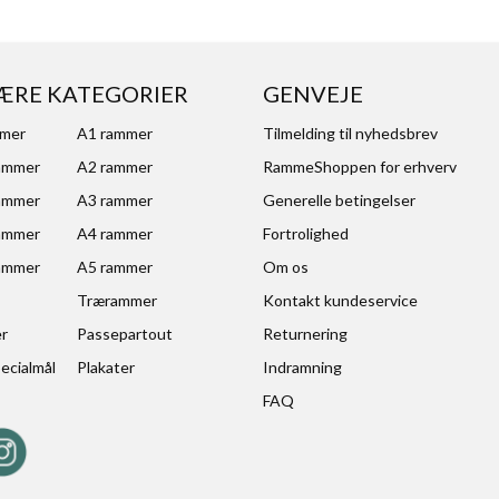
ÆRE KATEGORIER
GENVEJE
mmer
A1 rammer
Tilmelding til nyhedsbrev
ammer
A2 rammer
RammeShoppen for erhverv
ammer
A3 rammer
Generelle betingelser
ammer
A4 rammer
Fortrolighed
ammer
A5 rammer
Om os
Trærammer
Kontakt kundeservice
er
Passepartout
Returnering
ecialmål
Plakater
Indramning
FAQ