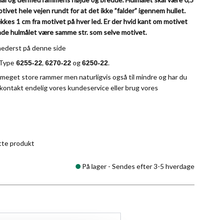
ivet hele vejen rundt for at det ikke ”falder” igennem hullet.
ækkes 1 cm fra motivet på hver led. Er der hvid kant om motivet
lade hulmålet være samme str. som selve motivet.
nederst på denne side
 Type
,
og
.
6255-22
6270-22
6250-22
meget store rammer men naturligvis også til mindre og har du
 kontakt endelig vores
kundeservice
eller brug vores
tte produkt
På lager -
Sendes efter 3-5 hverdage