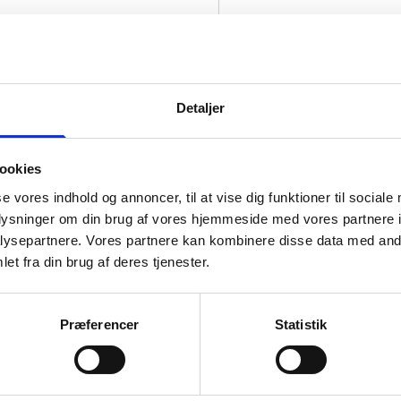
Bredde (cm)
+ 3,25 kr.
Detaljer
Afstandsstykke til boxramme
ookies
se vores indhold og annoncer, til at vise dig funktioner til sociale
Frontglas
oplysninger om din brug af vores hjemmeside med vores partnere i
ysepartnere. Vores partnere kan kombinere disse data med andr
et fra din brug af deres tjenester.
Passepartout
Præferencer
Statistik
Indramning