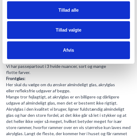
hulmålet svare til den del af motivet, der skal være synligt.
Tillad alle
Hvor meget kant, der skal være på passepartout'en er en
smagssag og afhænger også af motivets størrelse. Ved meget
små motiver er det oftest 2,5 cm hele vejen rundt, ved lidt større
motiver 5 cm eller 7 cm men det bestemmer man helt selv.
Tillad valgte
Vælger man f.eks et passepartout med en kant på 5 cm og man
har et motiv på 40 x 50 cm skal ydermålet være 49 x 59 cm da
hulmålet skal være 39 x 49 cm og der så lægges 5 cm til i hver side.
Afvis
Ydermålet på passepartout'en svarer så også til den størrelse
rammen skal have.
Vi har
passepartout
i 3 hvide nuancer, sort og mange
flotte farver.
Frontglas:
Her skal du vælge om du ønsker almindeligt glas, akrylglas
eller refleksfrie udgaver af begge.
Mange tror fejlagtigt, at akrylglas er en billigere og dårligere
udgave af almindeligt glas, men det er bestemt ikke rigtigt.
Akrylglas i den kvalitet vi bruger, ligner fuldstændig almindeligt
glas og har den store fordel, at det ikke går så let i stykker og at
det heller ikke vejer så meget, hvilket betyder meget for især
store rammer, hvorfor rammer over en vis størrelse kun laves med
akrylglas. Langt de fleste, der kommer her i huset og får rammet