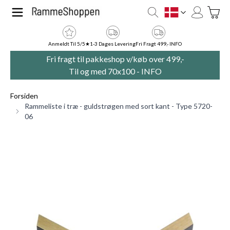
Skip to Content
Toggle
DK
Anmeldt Til 5/5★
1-3 Dages Levering
Fri Fragt 499,- INFO
Fri fragt til pakkeshop v/køb over 499,-
Til og med 70x100 -
INFO
Forsiden
Rammeliste i træ - guldstrøgen med sort kant - Type 5720-
06