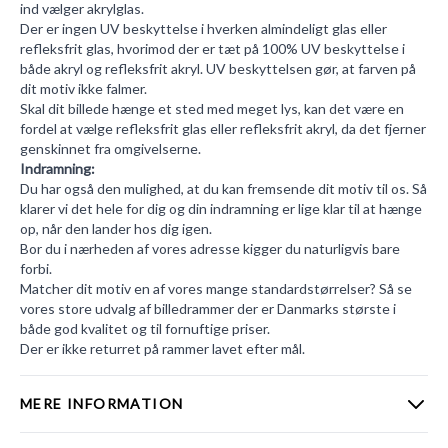
ind vælger akrylglas.
Der er ingen UV beskyttelse i hverken almindeligt glas eller
refleksfrit glas, hvorimod der er tæt på 100% UV beskyttelse i
både akryl og refleksfrit akryl. UV beskyttelsen gør, at farven på
dit motiv ikke falmer.
Skal dit billede hænge et sted med meget lys, kan det være en
fordel at vælge refleksfrit glas eller refleksfrit akryl, da det fjerner
genskinnet fra omgivelserne.
Indramning:
Du har også den mulighed, at du kan fremsende dit motiv til os. Så
klarer vi det hele for dig og din indramning er lige klar til at hænge
op, når den lander hos dig igen.
Bor du i nærheden af vores adresse kigger du naturligvis bare
forbi.
Matcher dit motiv en af vores mange standardstørrelser? Så se
vores store udvalg af
billedrammer
der er Danmarks største i
både god kvalitet og til fornuftige priser.
Der er ikke returret på rammer lavet efter mål.
MERE INFORMATION