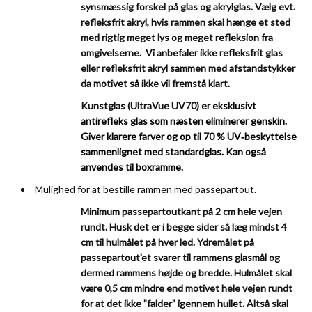
synsmæssig forskel på glas og akrylglas.
Vælg evt.
refleksfrit akryl, hvis rammen skal hænge et sted
med rigtig meget lys og meget refleksion fra
omgivelserne. Vi anbefaler ikke refleksfrit glas
eller refleksfrit akryl sammen med afstandstykker
da motivet så ikke vil fremstå klart.
Kunstglas (UltraVue UV70) er
eksklusivt
antirefleks glas som næsten eliminerer genskin.
Giver klarere farver og op til 70
% UV‑beskyttelse
sammenlignet med standardglas. Kan også
anvendes til boxramme.
Mulighed for at bestille rammen med passepartout.
Minimum passepartoutkant på 2 cm hele vejen
rundt. Husk det er i begge sider så læg mindst 4
cm til hulmålet på hver led. Ydremålet på
passepartout'et svarer til rammens glasmål og
dermed rammens højde og bredde. Hulmålet skal
være 0,5 cm mindre end motivet hele vejen rundt
for at det ikke ”falder” igennem hullet. Altså skal