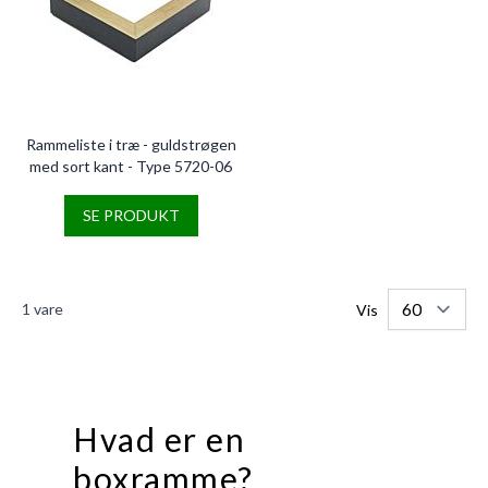
Rammeliste i træ - guldstrøgen
med sort kant - Type 5720-06
SE PRODUKT
1
vare
Vis
Hvad er en
boxramme?