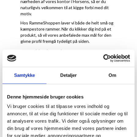
nærheden af vores kontor i Horsens, så er du
naturligvis velkommen til at kigge forbi med dit
motiv.
Hos RammeShoppen laver vi både de helt små og
kæmpestore rammer. Når du klikker dig ind på et
produkt, så vil vores anbefalede max mål for den
givne profil fremgå tydeligt på siden.
Muligheder for
ekstra tilvalg
Samtykke
Detaljer
Om
Vi tilbyder forskellige tilvalg sammen med vores
boxrammer. Ønsker du f.eks. at bestille rammen
med passepartout, refleksfrit glas eller akryl, så
Denne hjemmeside bruger cookies
kan du tilvælge det under de enkelte produkter
Se vores store udvalg
Vi bruger cookies til at tilpasse vores indhold og
annoncer, til at vise dig funktioner til sociale medier og til
af lister til
at analysere vores trafik. Vi deler også oplysninger om
boxrammer
din brug af vores hjemmeside med vores partnere inden
for sociale medier, annonceringspartnere og