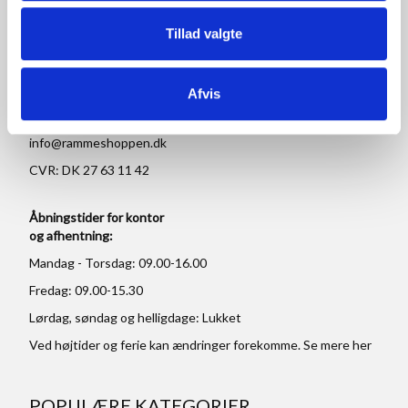
Rammeshoppen ApS
Tillad valgte
Ove Jensens Allé 31
8700 Horsens
Danmark
Afvis
Tlf: +45 77 34 11 00
info@rammeshoppen.dk
CVR: DK 27 63 11 42
Åbningstider for kontor
og afhentning:
Mandag - Torsdag: 09.00-16.00
Fredag: 09.00-15.30
Lørdag, søndag og helligdage: Lukket
Ved højtider og ferie kan ændringer forekomme. Se mere
her
POPULÆRE KATEGORIER