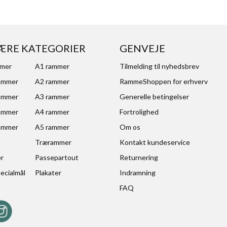
ÆRE KATEGORIER
GENVEJE
mmer
A1 rammer
Tilmelding til nyhedsbrev
ammer
A2 rammer
RammeShoppen for erhverv
ammer
A3 rammer
Generelle betingelser
ammer
A4 rammer
Fortrolighed
ammer
A5 rammer
Om os
Trærammer
Kontakt kundeservice
er
Passepartout
Returnering
ecialmål
Plakater
Indramning
FAQ