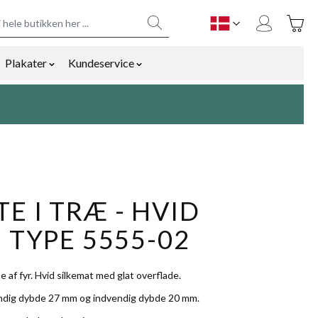
Toggle
DK
Plakater
Kundeservice
y
mmetilbehør category
ow submenu for Bolig og gaver category
Show submenu for Plakater category
Show submenu for Kundeservice cat
E I TRÆ - HVID
- TYPE 5555-02
e af fyr. Hvid silkemat med glat overflade.
ndig dybde 27 mm og indvendig dybde 20 mm.