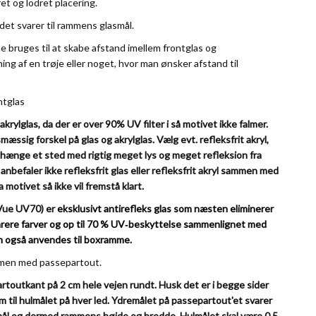
t og lodret placering.
 det svarer til rammens glasmål.
 bruges til at skabe afstand imellem frontglas og
ing af en trøje eller noget, hvor man ønsker afstand til
ntglas
 akrylglas, da der er over 90% UV filter i så motivet ikke falmer.
mæssig forskel på glas og akrylglas.
Vælg evt. refleksfrit akryl,
 hænge et sted med rigtig meget lys og meget refleksion fra
anbefaler ikke refleksfrit glas eller refleksfrit akryl sammen med
 motivet så ikke vil fremstå klart.
Vue UV70) er
eksklusivt antirefleks glas som næsten eliminerer
rere farver og op til 70
% UV‑beskyttelse sammenlignet med
n også anvendes til boxramme.
ammen med passepartout.
toutkant på 2 cm hele vejen rundt. Husk det er i begge sider
m til hulmålet på hver led. Ydremålet på passepartout'et svarer
mål og dermed rammens højde og bredde. Hulmålet skal være 0,5