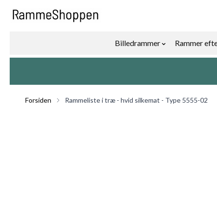
Skip to Content
Billedrammer
Rammer efte
Show submenu f
Forsiden
Rammeliste i træ - hvid silkemat - Type 5555-02