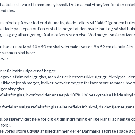
altid skal svare til rammens glasmål. Det maxmål vi angiver for den enkelt
emdeles.
mindre på hver led end dit motiv, da det ellers vil "falde" igennem hullet
 lade passepartout'en erstatte noget af den hvide kant og så skal hulmåle
gssag og afhænger også af motivets størrelse. Ved meget små motiver er 
har et motiv på 40 x 50 cm skal ydermålet være 49 x 59 cm da hulmålet sk
e rammen skal have.
rver.
er refleksfrie udgaver af begge.
 udgave af almindeligt glas, men det er bestemt ikke rigtigt. Akrylglas i den
ller ikke vejer så meget, hvilket betyder meget for især store rammer, hvo
ger akrylglas.
efleksfrit glas, hvorimod der er tæt på 100% UV beskyttelse i både akryl o
ordel at vælge refleksfrit glas eller refleksfrit akryl, da det fjerner gen
Så klarer vi det hele for dig og din indramning er lige klar til at hænge o
forbi.
se vores store udvalg af
billedrammer
der er Danmarks største i både god k