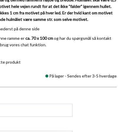
ivet hele vejen rundt for at det ikke ”falder” igennem hullet.
ækkes 1 cm fra motivet på hver led. Er der hvid kant om motivet
lade hulmålet være samme str. som selve motivet.
nederst på denne side
enne ramme er
ca. 70 x 100 cm
og har du spørgsmål så kontakt
 brug vores chat funktion.
tte produkt
På lager -
Sendes efter 3-5 hverdage