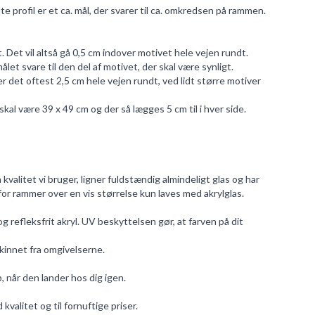
e profil er et ca. mål, der svarer til ca. omkredsen på rammen.
. Det vil altså gå 0,5 cm indover motivet hele vejen rundt.
t svare til den del af motivet, der skal være synligt.
det oftest 2,5 cm hele vejen rundt, ved lidt større motiver
al være 39 x 49 cm og der så lægges 5 cm til i hver side.
 kvalitet vi bruger, ligner fuldstændig almindeligt glas og har
rfor rammer over en vis størrelse kun laves med akrylglas.
g refleksfrit akryl. UV beskyttelsen gør, at farven på dit
skinnet fra omgivelserne.
p, når den lander hos dig igen.
valitet og til fornuftige priser.