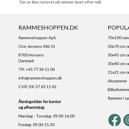
Der er ikke returret på rammer lavet efter mål.
RAMMESHOPPEN.DK
POPUL
Rammeshoppen ApS
70x100 ra
Ove Jensens Allé 31
50x70 cm r
8700 Horsens
30x45 cm r
Danmark
30x40 cm r
Tlf: +45 77 34 11 00
15x21 cm r
info@rammeshoppen.dk
Alurammer
CVR: DK 27 63 11 42
Billedramm
Rammer i sp
Åbningstider for kontor
og afhentning:
Mandag - Torsdag: 09.00-16.00
Fredag: 09.00-15.30