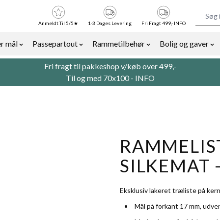
Anmeldt Til 5/5★
1-3 Dages Levering
Fri Fragt 499,- INFO
r mål
Passepartout
Rammetilbehør
Bolig og gaver
or Billedrammer category
Show submenu for Rammer efter mål category
Show submenu for Passepartout categor
Show submenu for Ra
Sh
Fri fragt til pakkeshop v/køb over 499,-
Til og med 70x100 -
INFO
RAMMELIST
SILKEMAT 
Eksklusiv lakeret træliste på kern
Mål på forkant 17 mm, udve