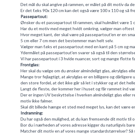
Det mål du skal angive på rammen, er målet på dit motiv da det 
Er det f.eks 90x 120 cm kan det også være 100 x 110 og så fr
Passepartout:
Ønsker du et passepartout til rammen, skal hulmålet være 1 cm 
Har du et motiv med meget hvidt omkring, vælger man oftest at
Hvor meget kant, der skal være på passepartout'en er en sma
5 cm eller 7 cm men det bestemmer man helt selv.
Vælger man f.eks et passepartout med en kant på 5 cm og man 
Ydermålet på passepartout'en svarer så også til den størrels
Vi har
passepartout
i 3 hvide nuancer, sort og mange flotte fa
Frontglas:
Her skal du vælge om du ønsker almindeligt glas, akrylglas ell
Mange tror fejlagtigt, at akrylglas er en billigere og dårligere
den store fordel, at det ikke går så let i stykker og at det he
Langt de fleste, der kommer her i huset og får rammet ind væl
Der er ingen UV beskyttelse i hverken almindeligt glas eller r
motiv ikke falmer.
Skal dit billede hænge et sted med meget lys, kan det være en f
Indramning:
Du har også den mulighed, at du kan fremsende dit motiv til os. 
Bor du i nærheden af vores adresse kigger du naturligvis bare 
Matcher dit motiv en af vores mange standardstørrelser? Så 