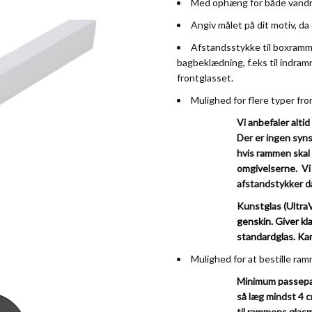
Med ophæng for både vandre
Angiv målet på dit motiv, da
Afstandsstykke til boxramme
bagbeklædning, f.eks til indramn
frontglasset.
Mulighed for flere typer fro
Vi anbefaler altid
Der er ingen syns
hvis rammen skal
omgivelserne. Vi 
afstandstykker da
Kunstglas (Ultra
genskin. Giver kla
standardglas. Ka
Mulighed for at bestille r
Minimum passepar
ew larger image
så læg mindst 4 c
til rammens glas