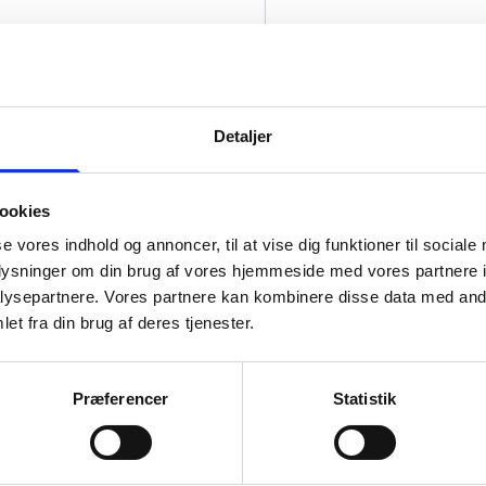
Afstandsstykke til boxramme
Detaljer
Frontglas
ookies
se vores indhold og annoncer, til at vise dig funktioner til sociale
oplysninger om din brug af vores hjemmeside med vores partnere i
Passepartout
ysepartnere. Vores partnere kan kombinere disse data med andr
et fra din brug af deres tjenester.
Størrelse på hul i passepartout
+
Præferencer
Statistik
Indramning