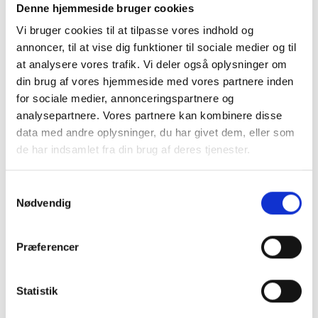
Denne hjemmeside bruger cookies
de næste mange år. Det er ikke alene fornuftigt -
det er også bæredygtigt.
Vi bruger cookies til at tilpasse vores indhold og
annoncer, til at vise dig funktioner til sociale medier og til
Vores store rammer fås i flere forskellige farver;
en egetræsramme, i massiv egetræ, i som om
at analysere vores trafik. Vi deler også oplysninger om
noget er en klassiker i de Danske hjem og dertil i
din brug af vores hjemmeside med vores partnere inden
andre farver så du ikke behøver at begrænse dig i
for sociale medier, annonceringspartnere og
dit valg af ramme til din plakat i 100x140 cm.
analysepartnere. Vores partnere kan kombinere disse
data med andre oplysninger, du har givet dem, eller som
100 x 140 cm rammer og
de har indsamlet fra din brug af deres tjenester.
acryl
Samtykkevalg
Vi levere rammen med en brudstærk acryl som
Nødvendig
frontglas som ikke alene er et fornuftigt valg på
grund af sikkerheden, men tilmed også en let
løsning. En ramme på 100x140cm kan være en
Præferencer
tung sag og derfor har vi valgt at anvende en
løsning der både tilgodeser dit motiv og din ryg!
Statistik
Acryl er en type frontglas der bedst rengøres med
en mikrofiberklud og skulle frontglasset blive for