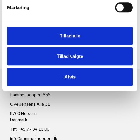
beskidt kan man med fordel anvende en VuPlex
Marketing
akryl rens til rengøring -
den fås her
Du kan finde mange andre rammer i de fleste
størrelser og farver lige
her
og hvis du er på jagt
efter et
passepartout
kan disse faktisk også laves
Tillad alle
i selv store størrelser der passer til rammer i
100x140cm
Tillad valgte
Afvis
RAMMESHOPPEN.DK
Rammeshoppen ApS
Ove Jensens Allé 31
8700 Horsens
Danmark
Tlf: +45 77 34 11 00
info@rammeshoppen.dk