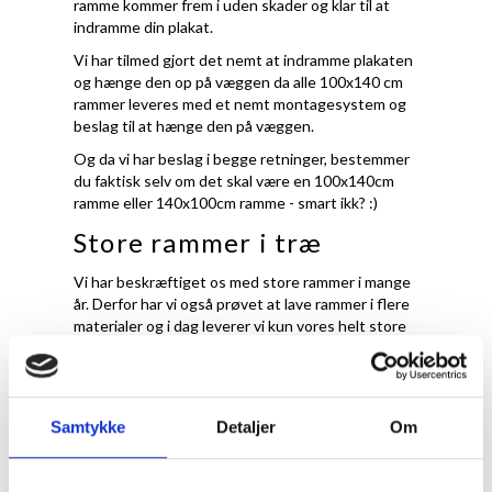
ramme kommer frem i uden skader og klar til at
indramme din plakat.
Vi har tilmed gjort det nemt at indramme plakaten
og hænge den op på væggen da alle 100x140 cm
rammer leveres med et nemt montagesystem og
beslag til at hænge den på væggen.
Og da vi har beslag i begge retninger, bestemmer
du faktisk selv om det skal være en 100x140cm
ramme eller 140x100cm ramme - smart ikk? :)
Store rammer i træ
Vi har beskræftiget os med store rammer i mange
år. Derfor har vi også prøvet at lave rammer i flere
materialer og i dag leverer vi kun vores helt store
rammer i træ og i en profil der kan holde til det.
Derfor er vores store ramme lavet i en lidt bredere
profil end vores mindre rammer. Det skyldes både
at en smal profil til en stor 100x140 cm ramme
Samtykke
Detaljer
Om
virker uharmonisk og asymmetrisk, men ikke
mindst at vores erfaring siger os at rammen er
nødt til at have en vis tyngde for at kunne holde i