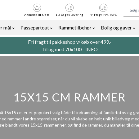
Anmeldt Til 5/5★
1-3 Dages Levering
Fri Fragt 499,- INFO
r mål
Passepartout
Rammetilbehør
Bolig og gaver
or Billedrammer category
Show submenu for Rammer efter mål category
Show submenu for Passepartout categor
Show submenu for Ra
Sh
Fri fragt til pakkeshop v/køb over 499,-
Til og med 70x100 -
INFO
15X15 CM RAMMER
 15x15 cm er et populært valg både til indramning af familiefotos og grafi
med rammer i andre størrelser, når du vil skabe en helt unik billedvæg med
e blandt vores 15x15-rammer her, og find de rammer, du mangler til dine 