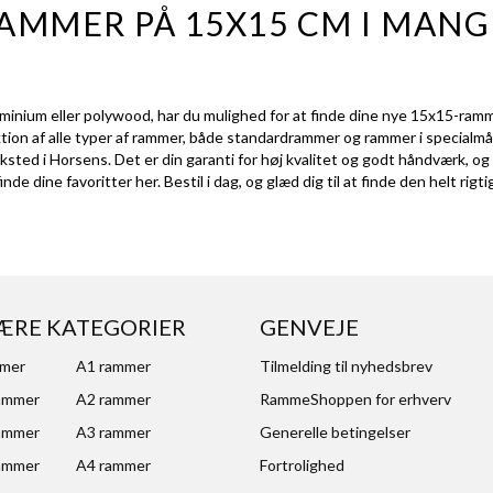
RAMMER PÅ 15X15 CM I MAN
aluminium eller polywood, har du mulighed for at finde dine nye 15x15-
ktion af alle typer af rammer, både
standardrammer
og
rammer i specialmå
ted i Horsens. Det er din garanti for høj kvalitet og godt håndværk, og vi
de dine favoritter her. Bestil i dag, og glæd dig til at finde den helt rigt
ÆRE KATEGORIER
GENVEJE
mmer
A1 rammer
Tilmelding til nyhedsbrev
ammer
A2 rammer
RammeShoppen for erhverv
ammer
A3 rammer
Generelle betingelser
ammer
A4 rammer
Fortrolighed