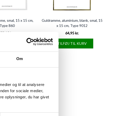
me, smal, 15 x 15 cm,
Guldramme, aluminium, blank, smal, 15
Type 860
x 15 cm, Type 9012
75,95 kr.
64,95 kr.
FØJ TIL KURV
TILFØJ TIL KURV
Om
 medier og til at analysere
nden for sociale medier,
e oplysninger, du har givet
 mat, smal, 15 x 15 cm,
Type 672