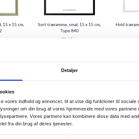
 15 x 15 cm,
Sort træramme, smal, 15 x 15 cm,
Hvid træram
2
Type 840
75,95 kr.
KURV
TILFØJ TIL KURV
TIL
Detaljer
ookies
se vores indhold og annoncer, til at vise dig funktioner til sociale
oplysninger om din brug af vores hjemmeside med vores partnere i
ysepartnere. Vores partnere kan kombinere disse data med andr
et fra din brug af deres tjenester.
smal - 15 x 15
Sølvramme, mat, aluminium, smal, 15 x
Sort aluramme,
320
15 cm, Type 670