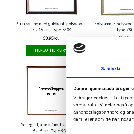
Brun ramme med guldkant, polywood,
Sølvramme, polywood,
15 x 15 cm, Type 7304
Type 780
53,95 kr.
53,95 kr.
TILFØJ TIL KURV
TILFØJ TIL 
Samtykke
Denne hjemmeside bruger c
Vi bruger cookies til at tilpas
vores trafik. Vi deler også 
annonceringspartnere og anal
dem, eller som de har indsaml
Rosegold, aluminium, blank, smal,
Massiv egetræsramme, 
15x15 cm, Type 9022
cm - Type 
Samtykkevalg