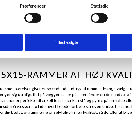
64,95 kr.
Præferencer
Statistik
KURV
TILFØJ TIL KURV
TIL
Tillad valgte
15X15-RAMMER AF HØJ KVAL
rammestørrelser
giver et spændende udtryk til rummet. Mange vælger r
er
gør sig utroligt flot på væggene. Her på siden finder du de mindste a
ammer er perfekte til enkeltfotos, der kan stå og pynte på en hylde elle
side på væggen og lade hvert billede fortælle sin egen unikke historie. 
ig bedst, og rammerne er selvfølgelig i en kvalitet, så de tåler at blive 