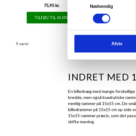
75,95 kr.
97,95 kr.
Nødvendig
TILFØJ TIL KURV
TILFØJ TIL 
9
varer
Afvis
INDRET MED 
En billedvæg med mange forskellige
bredde, men også
kvadratiske ramm
nemlig rammer på 15x15 cm. De små r
billedrammer på 15x15 cm op side om 
15x15-rammer præcis, som det passer d
skifte mening.