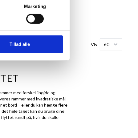
75,95 kr.
Marketing
FØJ TIL KURV
Tillad alle
Vis
ITET
ammer med forskel i højde og
f vores rammer med kvadratiske mål,
r et bord – eller du kan hænge flere
I det hele taget kan du bruge dine
flyttet rundt på, hvis du skulle