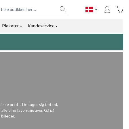
Toggle
DK
Plakater
Kundeservice
y
mmetilbehør category
ow submenu for Bolig og gaver category
Show submenu for Plakater category
Show submenu for Kundeservice cat
ske prints. De tager sig flot ud,
 alle dine favoritmotiver. Gå på
billeder.