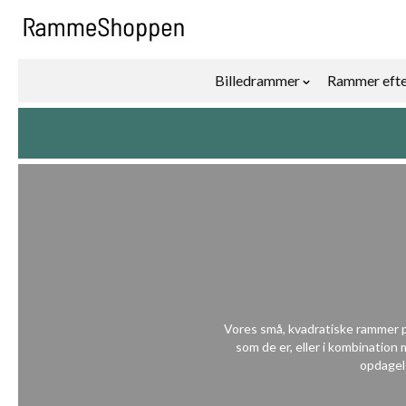
Skip to Content
Billedrammer
Rammer efte
Show submenu f
Vores små, kvadratiske rammer på
som de er, eller i kombination 
opdagels