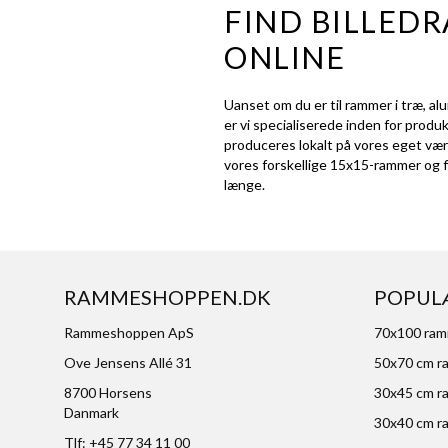
FIND BILLED
ONLINE
Uanset om du er til rammer i træ, 
er vi specialiserede inden for produ
produceres lokalt på vores eget værks
vores forskellige 15x15-rammer og fin
længe.
RAMMESHOPPEN.DK
POPUL
Rammeshoppen ApS
70x100 ra
Ove Jensens Allé 31
50x70 cm r
8700 Horsens
30x45 cm r
Danmark
30x40 cm r
Tlf: +45 77 34 11 00