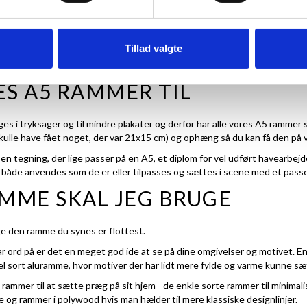
ER TIL 15X21 CM INDHOLD
Tillad valgte
af ISO målene for A-mål. A5 er det halve af en A4 side (21x29,7) og måle
S A5 RAMMER TIL
ges i tryksager og til mindre plakater og derfor har alle vores A5 rammer 
kulle have fået noget, der var 21x15 cm) og ophæng så du kan få den på 
 tegning, der lige passer på en A5, et diplom for vel udført havearbejde
både anvendes som de er eller tilpasses og sættes i scene med et
pass
MME SKAL JEG BRUGE
e den ramme du synes er flottest.
 par ord på er det en meget god ide at se på dine omgivelser og motivet.
el sort aluramme
, hvor motiver der har lidt mere fylde og varme kunne sæ
mmer til at sætte præg på sit hjem - de enkle sorte rammer til minimali
 og rammer i polywood hvis man hælder til mere klassiske designlinjer.