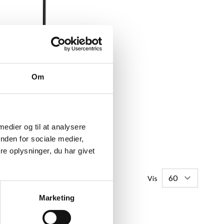
Om
ed sølvkant, polywood,
cm, A5, Type 7303
53,95 kr.
 medier og til at analysere
FØJ TIL KURV
nden for sociale medier,
e oplysninger, du har givet
Vis
Marketing