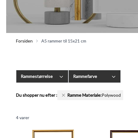
Forsiden
A5 rammer til 15x21 cm
Rammestørrelse
Rammefarve
Du shopper nu efter
:
Ramme Materiale:
Polywood
4
varer