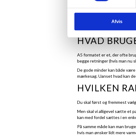
OM A5 RAMM
Afvis
A5 målet er i lavet som en del 
omtales oftest 15x21 eller A5
HVAD BRUGE
A5 formatet er et, der ofte bru
begge retninger (hvis man nu s
De gode minder kan både være en
mærkesag. Uanset hvad kan de 
HVILKEN RA
Du skal først og fremmest vælg
Men skal vi alligevel sætte et
kan med fordel sættes i en
enk
På samme måde kan man bruge ra
hvis man ønsker lidt mere varme