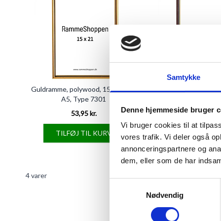
Samtykke
Guldramme, polywood, 15 x 21 cm,
Brun ramme med guldk
A5, Type 7301
15 x 21 cm, A5, 
Denne hjemmeside bruger c
53,95 kr.
53,95 kr.
Vi bruger cookies til at tilpas
TILFØJ TIL KURV
TILFØJ TIL 
vores trafik. Vi deler også 
annonceringspartnere og anal
dem, eller som de har indsaml
4
varer
Samtykkevalg
Nødvendig