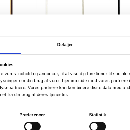
Detaljer
ant, polywood,
Sølvramme, polywood, 15 x 21 cm, A5,
Sort ramme m
Type 7304
Type 7802
15 x 21 
ookies
53,95 kr.
se vores indhold og annoncer, til at vise dig funktioner til sociale
KURV
TILFØJ TIL KURV
TIL
oplysninger om din brug af vores hjemmeside med vores partnere i
ysepartnere. Vores partnere kan kombinere disse data med andr
et fra din brug af deres tjenester.
Præferencer
Statistik