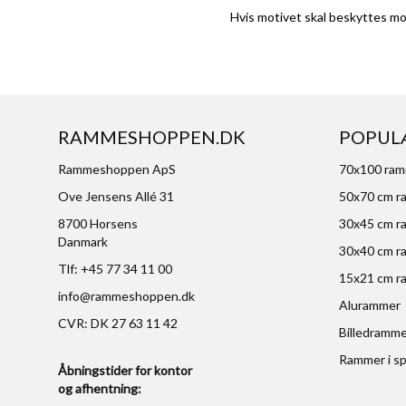
Hvis motivet skal beskyttes mo
RAMMESHOPPEN.DK
POPUL
Rammeshoppen ApS
70x100 ra
Ove Jensens Allé 31
50x70 cm r
8700 Horsens
30x45 cm r
Danmark
30x40 cm r
Tlf: +45 77 34 11 00
15x21 cm r
info@rammeshoppen.dk
Alurammer
CVR: DK 27 63 11 42
Billedramm
Rammer i sp
Åbningstider for kontor
og afhentning: