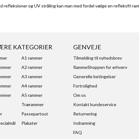
d refleksioner og UV stråling kan man med fordel vælge en
refleksfri r
ÆRE KATEGORIER
GENVEJE
mmer
A1 rammer
Tilmelding til nyhedsbrev
ammer
A2 rammer
RammeShoppen for erhverv
ammer
A3 rammer
Generelle betingelser
ammer
A4 rammer
Fortrolighed
ammer
A5 rammer
Om os
Trærammer
Kontakt kundeservice
er
Passepartout
Returnering
ecialmål
Plakater
Indramning
FAQ