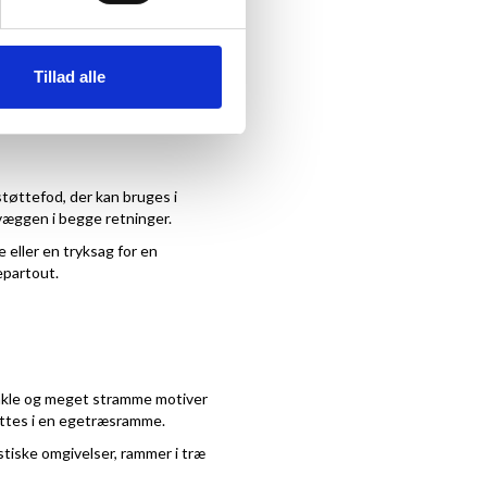
Tillad alle
r således 14,8x21 cm, men
støttefod, der kan bruges i
væggen i begge retninger.
 eller en tryksag for en
epartout
.
 Enkle og meget stramme motiver
ttes i en
egetræsramme
.
stiske omgivelser, rammer i træ