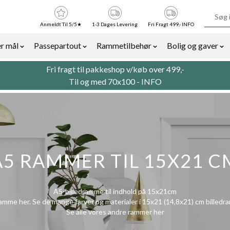
Anmeldt Til 5/5★
1-3 Dages Levering
Fri Fragt 499,- INFO
r mål
Passepartout
Rammetilbehør
Bolig og gaver
or Billedrammer category
Show submenu for Rammer efter mål category
Show submenu for Passepartout categor
Show submenu for Ra
Sh
Fri fragt til pakkeshop v/køb over 499,-
Til og med 70x100 -
INFO
A5 RAMMER TIL 15X21 C
A5-billedramme til indhold på 15x21cm
ramme her. Se de mange farver og materialer i 15x21 (14,8x21) cm billedr
Se alle vores andre rammer
her