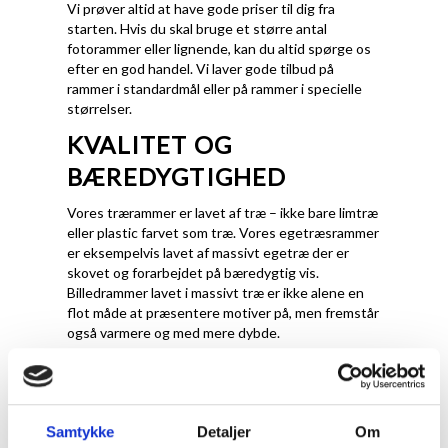
Vi prøver altid at have gode priser til dig fra
starten. Hvis du skal bruge et større antal
fotorammer eller lignende, kan du altid spørge os
efter en god handel. Vi laver gode tilbud på
rammer i standardmål eller på rammer i specielle
størrelser.
KVALITET OG
BÆREDYGTIGHED
Vores trærammer er lavet af træ – ikke bare limtræ
eller plastic farvet som træ. Vores egetræsrammer
er eksempelvis lavet af massivt egetræ der er
skovet og forarbejdet på bæredygtig vis.
Billedrammer lavet i massivt træ er ikke alene en
flot måde at præsentere motiver på, men fremstår
også varmere og med mere dybde.
En flot plakatramme i aluminium er en klassiker i de
danske hjem. Den klassiske aluramme fremstår
enkelt og stilren og passer godt ind i de danske
hjem.
Samtykke
Detaljer
Om