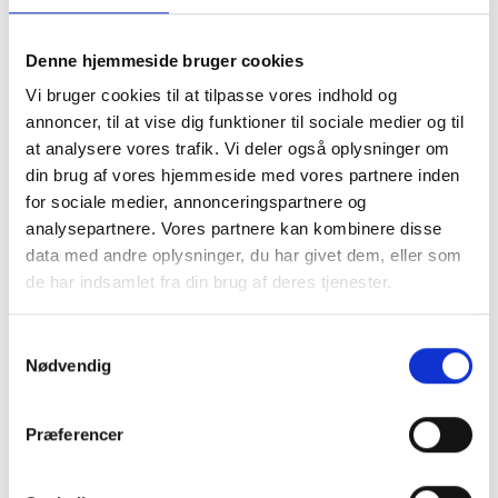
Vores rammer er lavet til at blive brugt. Derfor er
de alle konstrueret så indramning og
efterfølgende ophængning klare nemt og uden
Denne hjemmeside bruger cookies
værktøj.
Vi bruger cookies til at tilpasse vores indhold og
Vi anvender plexiglas til vores rammer. Det gør vi
annoncer, til at vise dig funktioner til sociale medier og til
fordi plexiglas ikke knuses som almindeligt glas.
at analysere vores trafik. Vi deler også oplysninger om
Det gør det både mere sikkert for dig og er også
med til at sikre at du får din billedramme klar til at
din brug af vores hjemmeside med vores partnere inden
bruge – det er jo du handler for.
for sociale medier, annonceringspartnere og
ET PAR TIPS TIL DINE
analysepartnere. Vores partnere kan kombinere disse
data med andre oplysninger, du har givet dem, eller som
INDRAMNINGER
de har indsamlet fra din brug af deres tjenester.
Vi kan klare de fleste rammemål i vores shop.
Skulle du dog have brug for en ramme i et mål der
Samtykkevalg
ikke lige passer kan du løse det ved at få lavet en
Nødvendig
ramme i specialmål eller bruge et passepartout.
Rammer i specialmål laves på vores danske
værksted og passer således perfekt til netop dit
Præferencer
behov. Rammer i specialmål kan laves af at væld af
forskellige typer af profiler og forskellige