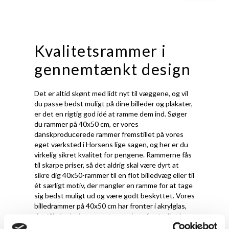
Kvalitetsrammer i
gennemtænkt design
Det er altid skønt med lidt nyt til væggene, og vil
du passe bedst muligt på dine billeder og plakater,
er det en rigtig god idé at ramme dem ind. Søger
du rammer på 40x50 cm, er vores
danskproducerede rammer fremstillet på vores
eget værksted i Horsens lige sagen, og her er du
virkelig sikret kvalitet for pengene. Rammerne fås
til skarpe priser, så det aldrig skal være dyrt at
sikre dig 40x50-rammer til en flot billedvæg eller til
ét særligt motiv, der mangler en ramme for at tage
sig bedst muligt ud og være godt beskyttet. Vores
billedrammer på 40x50 cm har fronter i akrylglas,
der tillader høj gennemtrængning af naturligt lys
samtidig med en effektiv blokering af UV-stråler