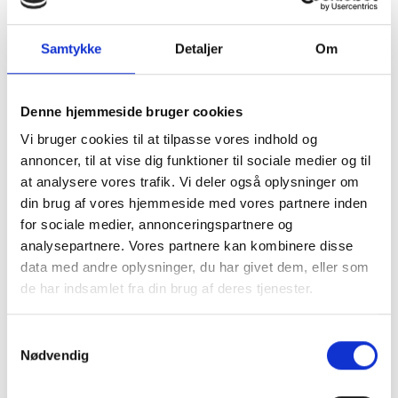
fra solen.
Samtykke
Detaljer
Om
Køb 40x50-rammer
online hos
Denne hjemmeside bruger cookies
RammeShoppen
Vi bruger cookies til at tilpasse vores indhold og
annoncer, til at vise dig funktioner til sociale medier og til
Hos RammeShoppen får du altid hurtig levering af
at analysere vores trafik. Vi deler også oplysninger om
dine 40x50 cm rammer. Det betyder, at du aldrig
din brug af vores hjemmeside med vores partnere inden
skal vente længe på at kunne få dine nye rammer
for sociale medier, annonceringspartnere og
hjem, så du kan sætte dine ønskede billeder eller
analysepartnere. Vores partnere kan kombinere disse
plakater i rammerne. Søger du rammer i andre
data med andre oplysninger, du har givet dem, eller som
størrelser, kan du også med fordel bruge vores
rammevælger
, der med det samme giver dig det
de har indsamlet fra din brug af deres tjenester.
fulde overblik over rammer i passende størrelse til
dine motiver.
Samtykkevalg
Nødvendig