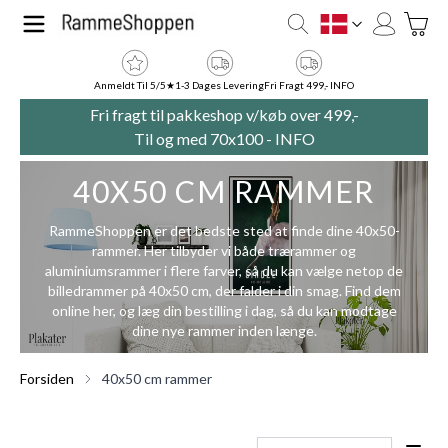
Skip to Content
Toggle
DK
Anmeldt Til 5/5★
1-3 Dages Levering
Fri Fragt 499,- INFO
Fri fragt til pakkeshop v/køb over 499,-
Til og med 70x100 -
INFO
40X50 CM RAMMER
RammeShoppen er det bedste sted at finde dine 40x50-
rammer. Her tilbyder vi både trærammer og
aluminiumsrammer i flere farver, så du kan vælge netop de
billedrammer på 40x50 cm, der falder i din smag. Find dem
online her, og læg din bestilling i dag, så du kan modtage
dine nye rammer inden længe.
Forsiden
40x50 cm rammer