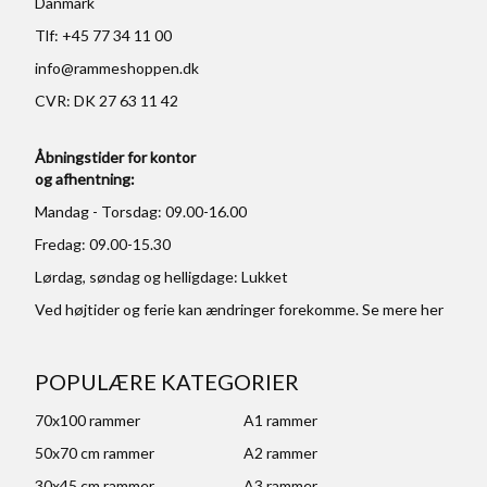
Danmark
Tlf: +45 77 34 11 00
info@rammeshoppen.dk
CVR: DK 27 63 11 42
Åbningstider for kontor
og afhentning:
Mandag - Torsdag: 09.00-16.00
Fredag: 09.00-15.30
Lørdag, søndag og helligdage: Lukket
Ved højtider og ferie kan ændringer forekomme. Se mere
her
POPULÆRE KATEGORIER
70x100 rammer
A1 rammer
50x70 cm rammer
A2 rammer
30x45 cm rammer
A3 rammer