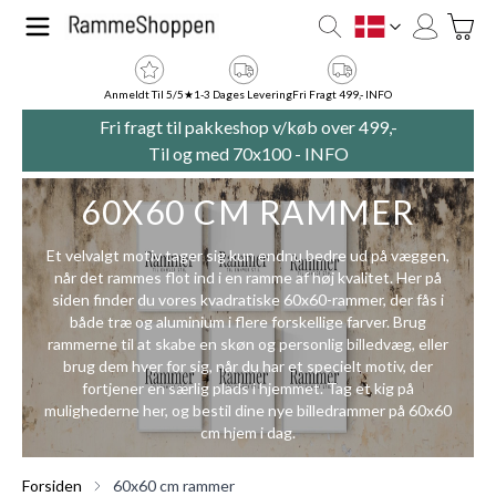
Skip to Content
Toggle
DK
Anmeldt Til 5/5★
1-3 Dages Levering
Fri Fragt 499,- INFO
Fri fragt til pakkeshop v/køb over 499,-
Til og med 70x100 -
INFO
60X60 CM RAMMER
Et velvalgt motiv tager sig kun endnu bedre ud på væggen,
når det rammes flot ind i en ramme af høj kvalitet. Her på
siden finder du vores kvadratiske 60x60-rammer, der fås i
både træ og aluminium i flere forskellige farver. Brug
rammerne til at skabe en skøn og personlig billedvæg, eller
brug dem hver for sig, når du har et specielt motiv, der
fortjener en særlig plads i hjemmet. Tag et kig på
mulighederne her, og bestil dine nye billedrammer på 60x60
cm hjem i dag.
Forsiden
60x60 cm rammer