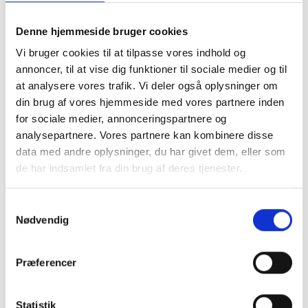
hvor motivet kan skiftes ud lige så ofte, du ønsker det.
Denne hjemmeside bruger cookies
Køb af rammer fra RammeShoppen er en god investering,
og udover rammer på 60x60 cm tilbyder vi også flere andre
Vi bruger cookies til at tilpasse vores indhold og
rammestørrelser
, så du altid kan vælge lige de rammer, du
annoncer, til at vise dig funktioner til sociale medier og til
står og mangler.
at analysere vores trafik. Vi deler også oplysninger om
din brug af vores hjemmeside med vores partnere inden
Match dit 60x60 motiv
for sociale medier, annonceringspartnere og
analysepartnere. Vores partnere kan kombinere disse
med de rette farver og
data med andre oplysninger, du har givet dem, eller som
materiale
de har indsamlet fra din brug af deres tjenester.
Rammer i 60x60 cm er en flot og markant kvadratisk
Samtykkevalg
størrelse, som egner sig til motiver, der skal stå stærkt og
Nødvendig
centralt i indretningen. Med sine lige mål skaber rammen ro
og symmetri, og den er derfor oplagt til grafiske plakater,
moderne kunst, sort-hvide fotografier eller personlige
Præferencer
billeder, der fortjener en fremtrædende plads i hjemmet.
Når du skal vælge en billedramme i 60x60, er materiale og
Statistik
farve to afgørende faktorer. En ramme i egetræ tilfører