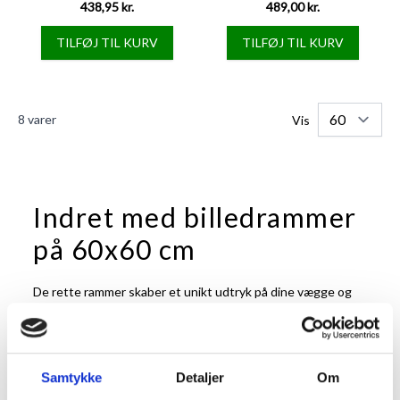
438,95 kr.
489,00 kr.
TILFØJ TIL KURV
TILFØJ TIL KURV
8
varer
Vis
Indret med billedrammer
på 60x60 cm
De rette rammer skaber et unikt udtryk på dine vægge og
bidrager samtidig til at passe godt på dine billeder. Er du på
udkig efter rammer på 60x60 cm, er du kommet til det helt
rigtige sted. Her kan du gå på opdagelse blandt masser af
flotte, håndlavede rammer, hvor der er kræset om det gode
Samtykke
Detaljer
Om
håndværk ned til mindste detalje. Med vores rammer er du
sikret robuste 60x60-rammer, der kan flyttes rundt på, og