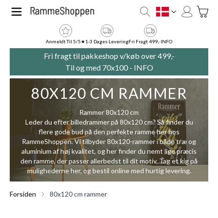
Skip to Content
Toggle
DK
Anmeldt Til 5/5★
1-3 Dages Levering
Fri Fragt 499,- INFO
Fri fragt til pakkeshop v/køb over 499,-
Til og med 70x100 -
INFO
80X120 CM RAMMER
Rammer 80x120 cm
Leder du efter billedrammer på 80x120 cm? Så finder du
flere gode bud på den perfekte ramme her hos
RammeShoppen. Vi tilbyder 80x120-rammer i både træ og
aluminium af høj kvalitet, og her finder du nemt lige præcis
den ramme, der passer allerbedst til dit motiv. Tag et kig på
mulighederne her, og bestil online med hurtig levering.
Forsiden
80x120 cm rammer