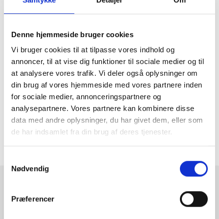
cm
Denne hjemmeside bruger cookies
Har du et helt særligt motiv, der skal op at hænge, er det
måske en ramme på 80x120 cm, du skal have fat i. Det er
Vi bruger cookies til at tilpasse vores indhold og
heldigvis ingen sag med det store udvalg af 80x120-rammer,
annoncer, til at vise dig funktioner til sociale medier og til
du finder her på siden. Du kan vælge imellem flere
at analysere vores trafik. Vi deler også oplysninger om
forskellige materialer og farver og let mikse og matche på
tværs af vores produkter. Søger du rammer i andre
din brug af vores hjemmeside med vores partnere inden
størrelser, anbefaler vi, at du klikker dig ind på vores
for sociale medier, annonceringspartnere og
rammevælger
, der sikrer dig hurtigt overblik over de
analysepartnere. Vores partnere kan kombinere disse
rammestørrelser, vi tilbyder. Herfra er det blot at finde de
data med andre oplysninger, du har givet dem, eller som
rammer, der passer til dine behov og bestille dem hjem med
de har indsamlet fra din brug af deres tjenester.
det samme.
Samtykkevalg
Nødvendig
RAMMESHOPPEN.DK
Præferencer
Rammeshoppen ApS