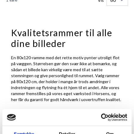
Vis
Kvalitetsrammer til alle
dine billeder
En 80x120-ramme med det rette motiv pynter utroligt flot
på væggen. Størrelsen gør den svær ikke at bemærke, og
sådan et billede kan virkelig være med til at sætte
stemningen og give personlighed til rummet. Vælg rammer
på 80x120 cm, der holder i mange år trods ændringer i
indretningen og flytning fra ét hjem til et andet. Alle vores
rammer fremstilles på vores eget værksted i Horsens, og
her får du garanti for godt håndværk i uovertruffen kvalitet.
Pryd væggen med
billedrammer på 80x120
Samtykke
Detaljer
Om