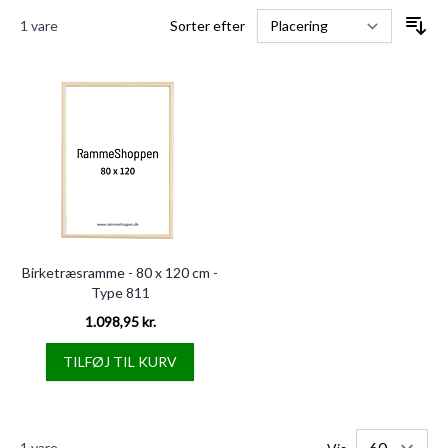
1
vare
Sorter efter
Birketræsramme - 80 x 120 cm -
Type 811
1.098,95 kr.
TILFØJ TIL KURV
1
vare