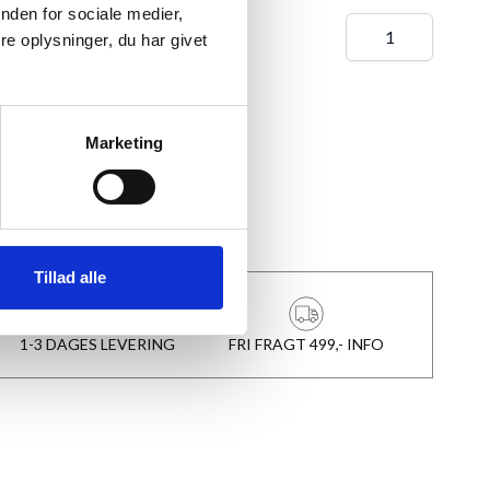
nden for sociale medier,
cm A4
e oplysninger, du har givet
Marketing
 TIL KURV
★
Anmeldt til 5/5
★
Tillad alle
1-3 DAGES LEVERING
FRI FRAGT 499,- INFO