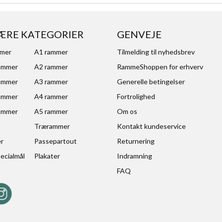
ÆRE KATEGORIER
GENVEJE
mmer
A1 rammer
Tilmelding til nyhedsbrev
ammer
A2 rammer
RammeShoppen for erhverv
ammer
A3 rammer
Generelle betingelser
ammer
A4 rammer
Fortrolighed
ammer
A5 rammer
Om os
Trærammer
Kontakt kundeservice
er
Passepartout
Returnering
ecialmål
Plakater
Indramning
FAQ