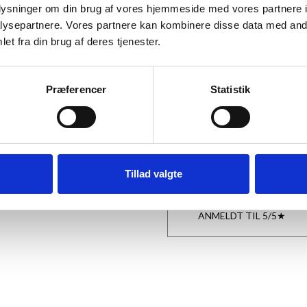
oplysninger om din brug af vores hjemmeside med vores partnere i
Plakat, Sculpture 01-21x30 
ysepartnere. Vores partnere kan kombinere disse data med andr
129,00 kr.
et fra din brug af deres tjenester.
Præferencer
Statistik
TILFØJ
Tillad valgte
ANMELDT TIL 5/5★