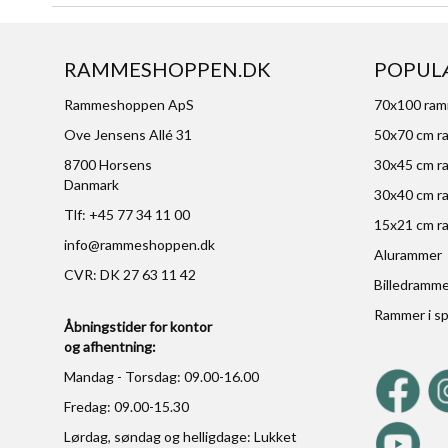
RAMMESHOPPEN.DK
POPUL
Rammeshoppen ApS
70x100 ra
Ove Jensens Allé 31
50x70 cm r
8700 Horsens
30x45 cm r
Danmark
30x40 cm r
Tlf: +45 77 34 11 00
15x21 cm r
info@rammeshoppen.dk
Alurammer
CVR: DK 27 63 11 42
Billedramm
Rammer i sp
Åbningstider for kontor
og afhentning:
Mandag - Torsdag: 09.00-16.00
Fredag: 09.00-15.30
Lørdag, søndag og helligdage: Lukket