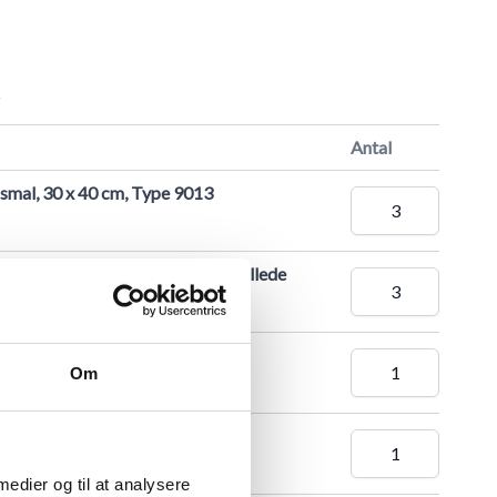
r
Antal
 smal, 30 x 40 cm, Type 9013
id, 30 x 40 cm til 21 x 30 cm A4 billede
cm A4
Om
cm A4
 medier og til at analysere