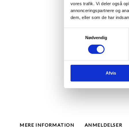
vores trafik. Vi deler også 
annonceringspartnere og anal
dem, eller som de har indsaml
Samtykkevalg
Nødvendig
Afvis
MERE INFORMATION
ANMELDELSER