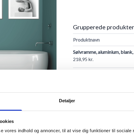
Grupperede produkte
Produktnavn
Sølvramme, aluminium, blank,
218,95 kr.
Passepartout, neutral frost hv
55,00 kr.
Plakat, Sculpture 04-21x30 
Detaljer
129,00 kr.
Plakat, Sculpture 05-21x30 
ookies
129,00 kr.
se vores indhold og annoncer, til at vise dig funktioner til sociale