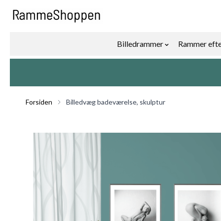
Skip to Content
Billedrammer
Rammer efte
Show submenu f
Forsiden
Billedvæg badeværelse, skulptur