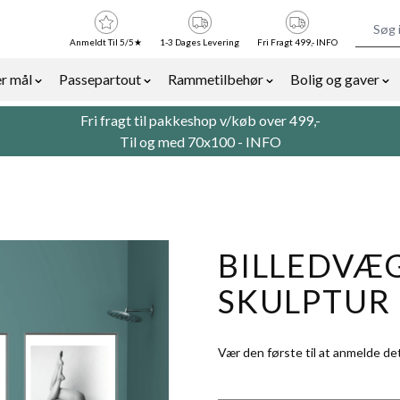
Anmeldt Til 5/5★
1-3 Dages Levering
Fri Fragt 499,- INFO
r mål
Passepartout
Rammetilbehør
Bolig og gaver
or Billedrammer category
Show submenu for Rammer efter mål category
Show submenu for Passepartout categor
Show submenu for Ra
Sh
Fri fragt til pakkeshop v/køb over 499,-
Til og med 70x100 -
INFO
BILLEDVÆ
SKULPTUR
Vær den første til at anmelde de