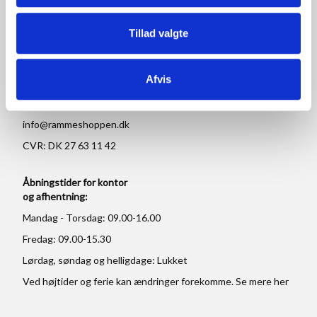
RAMMESHOPPEN.DK
Rammeshoppen ApS
Tillad valgte
Ove Jensens Allé 31
8700 Horsens
Afvis
Danmark
Tlf: +45 77 34 11 00
info@rammeshoppen.dk
CVR: DK 27 63 11 42
Åbningstider for kontor
og afhentning:
Mandag - Torsdag: 09.00-16.00
Fredag: 09.00-15.30
Lørdag, søndag og helligdage: Lukket
Ved højtider og ferie kan ændringer forekomme. Se mere
her