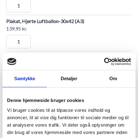
Plakat, Hjerte Luftballon-30x42 (A3)
139,95 kr.
Massiv egetræsramme, smal - 42 x 60 cm (A2) - Type 320
328,95 kr.
Samtykke
Detaljer
Om
Plakat, Happy Raccoon-42x60 cm (A2)
179,95 kr.
Denne hjemmeside bruger cookies
Vi bruger cookies til at tilpasse vores indhold og
annoncer, til at vise dig funktioner til sociale medier og til
at analysere vores trafik. Vi deler også oplysninger om
Plakat, Lufballon I-30x42 (A3)
din brug af vores hjemmeside med vores partnere inden
139,95 kr.