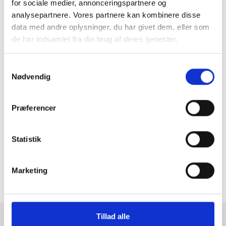
for sociale medier, annonceringspartnere og
analysepartnere. Vores partnere kan kombinere disse
data med andre oplysninger, du har givet dem, eller som
de har indsamlet fra din brug af deres tjenester.
Samtykkevalg
★
Anmeldt til 5/5
★
Nødvendig
Præferencer
ANMELDT TIL 5/5★
1-3 DAGES LEVERING
FRI FRAGT 499,- INFO
Statistik
MERE INFORMATION
Marketing
ANMELDELSER
Tillad alle