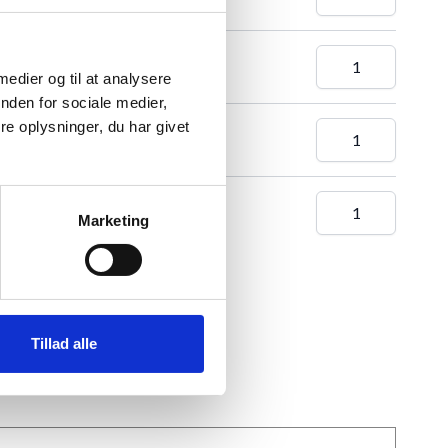
9,7X42 CM (A3)
 medier og til at analysere
nden for sociale medier,
42 x 60 cm, A2, Type 9006
e oplysninger, du har givet
vid-42X60 CM (A2)
Marketing
 TIL KURV
Tillad alle
★
Anmeldt til 5/5
★