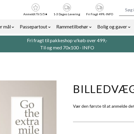
Anmeldt Til 5/5★
1-3 Dages Levering
Fri Fragt 499,- INFO
r mål
Passepartout
Rammetilbehør
Bolig og gaver
or Billedrammer category
Show submenu for Rammer efter mål category
Show submenu for Passepartout categor
Show submenu for Ra
Sh
Fri fragt til pakkeshop v/køb over 499,-
Til og med 70x100 -
INFO
BILLEDVÆ
Vær den første til at anmelde de