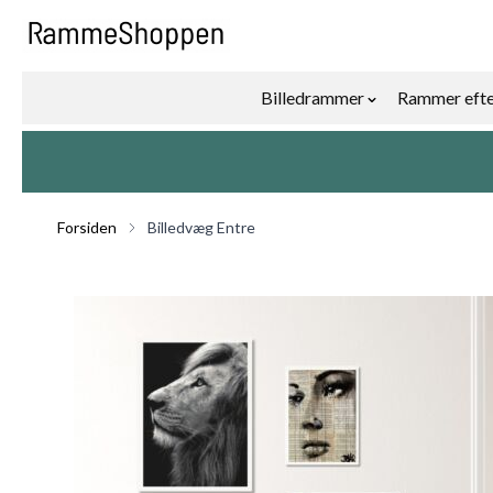
Skip to Content
Billedrammer
Rammer efte
Show submenu f
Forsiden
Billedvæg Entre