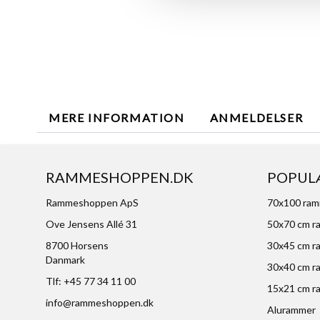
MERE INFORMATION
ANMELDELSER
RAMMESHOPPEN.DK
POPUL
Rammeshoppen ApS
70x100 ra
Ove Jensens Allé 31
50x70 cm r
8700 Horsens
30x45 cm r
Danmark
30x40 cm r
Tlf: +45 77 34 11 00
15x21 cm r
info@rammeshoppen.dk
Alurammer