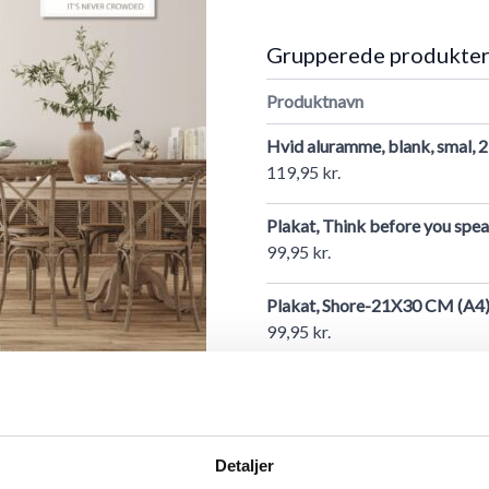
Grupperede produkte
Produktnavn
Hvid aluramme, blank, smal, 
119,95 kr.
Plakat, Think before you sp
99,95 kr.
Plakat, Shore-21X30 CM (A4
99,95 kr.
Hvid aluramme, blank, smal, 
152,95 kr.
Plakat, Yellow loving eyes-2
Detaljer