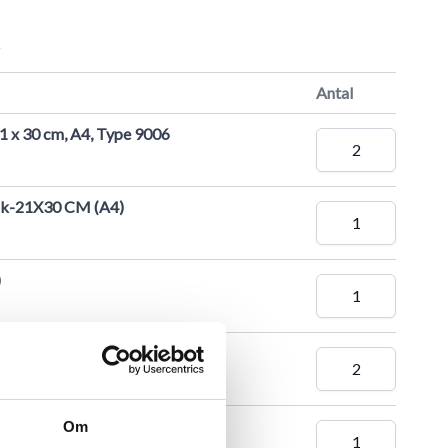
r
Antal
21 x 30 cm, A4, Type 9006
eak-21X30 CM (A4)
)
30 x 42 cm, A3, Type 9006
9,7X42 CM (A3)
Om