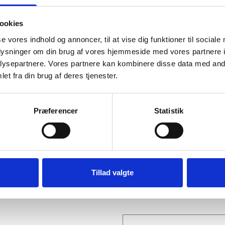
174,95 kr.
ookies
Plakat, Bright yellow eyes-2
174,95 kr.
se vores indhold og annoncer, til at vise dig funktioner til sociale
oplysninger om din brug af vores hjemmeside med vores partnere i
Hvid aluramme, blank, smal, 
ysepartnere. Vores partnere kan kombinere disse data med andr
273,95 kr.
et fra din brug af deres tjenester.
Plakat, Go the extra mile, h
179,95 kr.
Præferencer
Statistik
TILFØJ
Tillad valgte