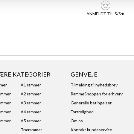
ANMELDT TIL 5/5★
ÆRE KATEGORIER
GENVEJE
mmer
A1 rammer
Tilmelding til nyhedsbrev
ammer
A2 rammer
RammeShoppen for erhverv
ammer
A3 rammer
Generelle betingelser
ammer
A4 rammer
Fortrolighed
ammer
A5 rammer
Om os
Trærammer
Kontakt kundeservice