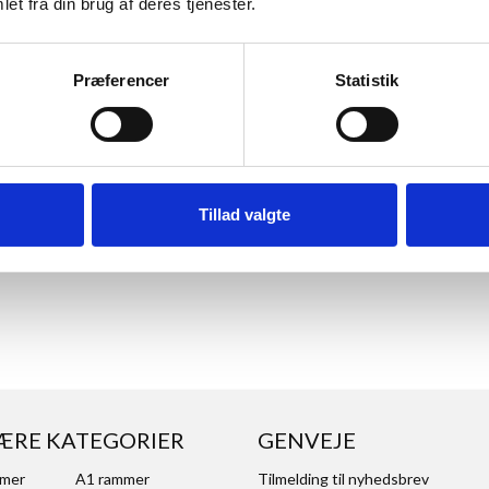
et fra din brug af deres tjenester.
Præferencer
Statistik
dbold, 20x20
Pengegaveramme, Golf, 20x20 cm
Pengegavera
kr.
Fra
119,00 kr.
Fr
kr.
Til
129,00 kr.
Ti
Tillad valgte
KT
SE PRODUKT
S
ÆRE KATEGORIER
GENVEJE
mmer
A1 rammer
Tilmelding til nyhedsbrev