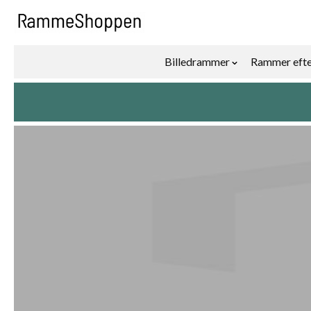
Skip to Content
Billedrammer
Rammer efte
Show submenu f