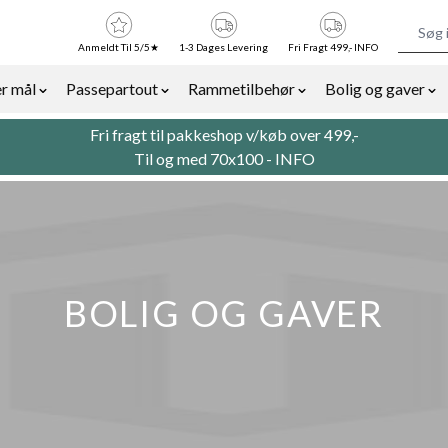
Anmeldt Til 5/5★
1-3 Dages Levering
Fri Fragt 499,- INFO
r mål
Passepartout
Rammetilbehør
Bolig og gaver
or Billedrammer category
Show submenu for Rammer efter mål category
Show submenu for Passepartout categor
Show submenu for Ra
Sh
Fri fragt til pakkeshop v/køb over 499,-
Til og med 70x100 -
INFO
BOLIG OG GAVER