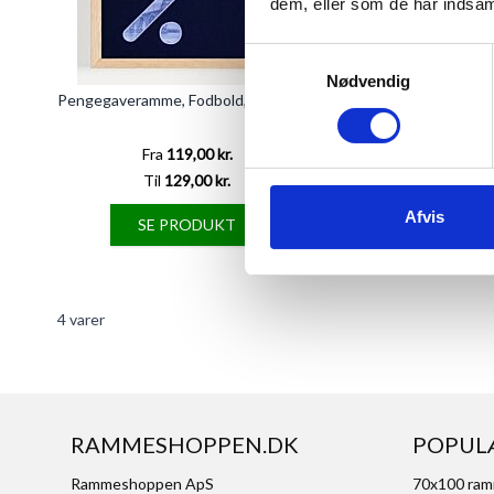
dem, eller som de har indsaml
Samtykkevalg
Nødvendig
Pengegaveramme, Fodbold, 20x20 cm
Pengegaveramme, Hån
cm
Fra
119,00 kr.
Fra
119,00 
Til
129,00 kr.
Til
129,00 
Afvis
SE PRODUKT
SE PRODU
4
varer
RAMMESHOPPEN.DK
POPUL
Rammeshoppen ApS
70x100 ra