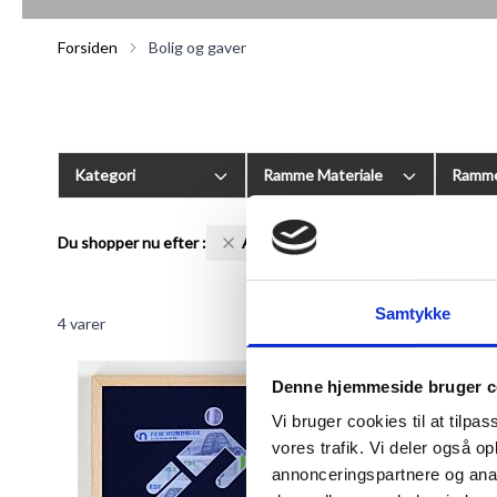
Forsiden
Bolig og gaver
Kategori
Ramme Materiale
Ramme
Du shopper nu efter
:
Anledning:
Sport
Samtykke
4
varer
Denne hjemmeside bruger c
Vi bruger cookies til at tilpas
vores trafik. Vi deler også 
annonceringspartnere og anal