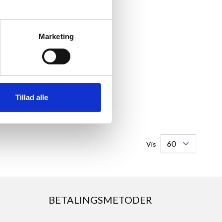
Marketing
mme, Cykel, 20x20 cm
a
119,00 kr.
l
129,00 kr.
Tillad alle
E PRODUKT
Vis
BETALINGSMETODER