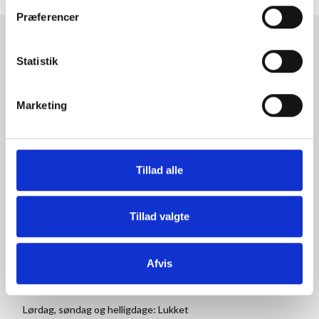
Præferencer
RAMMESHOPPEN.DK
Statistik
Rammeshoppen ApS
Ove Jensens Allé 31
Marketing
8700 Horsens
Danmark
Tlf: +45 77 34 11 00
Tillad alle
info@rammeshoppen.dk
CVR: DK 27 63 11 42
Tillad valgte
Åbningstider for kontor
og afhentning:
Afvis
Mandag - Torsdag: 09.00-16.00
Fredag: 09.00-15.30
Lørdag, søndag og helligdage: Lukket