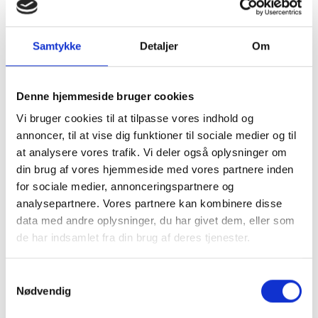
Samtykke
Detaljer
Om
Denne hjemmeside bruger cookies
Vi bruger cookies til at tilpasse vores indhold og
annoncer, til at vise dig funktioner til sociale medier og til
at analysere vores trafik. Vi deler også oplysninger om
1x Skrue, 3,5x35 mm
din brug af vores hjemmeside med vores partnere inden
for sociale medier, annonceringspartnere og
1,00 kr.
analysepartnere. Vores partnere kan kombinere disse
data med andre oplysninger, du har givet dem, eller som
TILFØJ TIL KURV
de har indsamlet fra din brug af deres tjenester.
Samtykkevalg
7
varer
Vis
Nødvendig