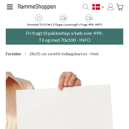
Skip to Content
Toggle
DK
Anmeldt Til 5/5★
1-3 Dages Levering
Fri Fragt 499,- INFO
Fri fragt til pakkeshop v/køb over 499,-
Til og med 70x100 -
INFO
Forsiden
28x35 cm syrefrit indlægskarton - Hvid