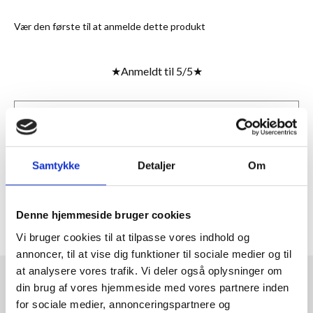
Vær den første til at anmelde dette produkt
★
Anmeldt til 5/5
★
ANMELDT TIL 5/5★
1-3 DAGES LEVERING
FRI FRAGT 499,- INFO
Samtykke
Detaljer
Om
MERE INFORMATION
Denne hjemmeside bruger cookies
ANMELDELSER
Vi bruger cookies til at tilpasse vores indhold og
annoncer, til at vise dig funktioner til sociale medier og til
at analysere vores trafik. Vi deler også oplysninger om
RAMMESHOPPEN.DK
din brug af vores hjemmeside med vores partnere inden
for sociale medier, annonceringspartnere og
Rammeshoppen ApS