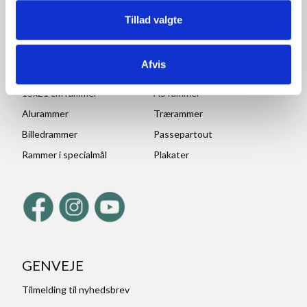
70x100 rammer
A1 rammer
Tillad valgte
50x70 cm rammer
A2 rammer
30x45 cm rammer
A3 rammer
Afvis
30x40 cm rammer
A4 rammer
15x21 cm rammer
A5 rammer
Alurammer
Trærammer
Billedrammer
Passepartout
Rammer i specialmål
Plakater
GENVEJE
Tilmelding til nyhedsbrev