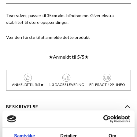
Tværstiver, passer til 35cm alm. blindramme. Giver ekstra
stabilitet til store opspændinger.
Vær den første til at anmelde dette produkt
★
Anmeldt til 5/5
★
ANMELDT TIL 5/5★
1-3 DAGES LEVERING
FRI FRAGT 499,- INFO
BESKRIVELSE
Tværstivere anvendes når billedmålet er 80cm eller derover på
den længste led, men under 80cm på den korteste led. Er begge
mål 80cm eller derover, bør krydsstivere anvendes i stedet.
Samtykke
Detaljer
Om