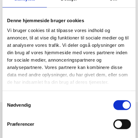
Tværstivere monteres på tværs af blindrammelisterne på den
længste led som støtte til disse. Længden af tværstiverne skal
derfor altid svare til billedets korteste led.
Denne hjemmeside bruger cookies
Der bør anvendes 1 tværstiver, hvis den længste led er mellem 80
og 145cm. Derover bør 2 stk. anvendes.
Vi bruger cookies til at tilpasse vores indhold og
annoncer, til at vise dig funktioner til sociale medier og til
Selve tværstiverne er en smule kortere end det angivne mål. Det
at analysere vores trafik. Vi deler også oplysninger om
angivne mål er den billedstørrelse, som stiveren passer til.
din brug af vores hjemmeside med vores partnere inden
Dimensioner (mm): 320 x 18 x 40 (matcher 35cm alm. blindramme).
for sociale medier, annonceringspartnere og
analysepartnere. Vores partnere kan kombinere disse
MERE INFORMATION
data med andre oplysninger, du har givet dem, eller som
de har indsamlet fra din brug af deres tjenester.
ANMELDELSER
Samtykkevalg
Nødvendig
RAMMESHOPPEN.DK
Præferencer
Rammeshoppen ApS
Ove Jensens Allé 31