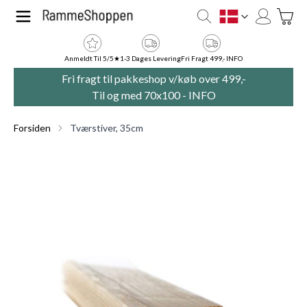
Skip to Content
Toggle
DK
Anmeldt Til 5/5★
1-3 Dages Levering
Fri Fragt 499,- INFO
Fri fragt til pakkeshop v/køb over 499,-
Til og med 70x100 -
INFO
Forsiden
Tværstiver, 35cm