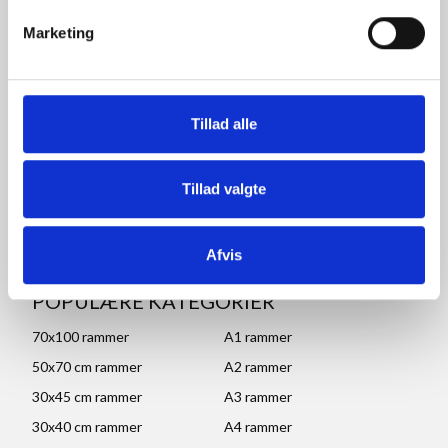
info@rammeshoppen.dk
Marketing
CVR: DK 27 63 11 42
Åbningstider for kontor
og afhentning:
Tillad alle
Mandag - Torsdag: 09.00-16.00
Fredag: 09.00-15.30
Tillad valgte
Lørdag, søndag og helligdage: Lukket
Ved højtider og ferie kan ændringer forekomme. Se mere
her
Afvis
POPULÆRE KATEGORIER
70x100 rammer
A1 rammer
50x70 cm rammer
A2 rammer
30x45 cm rammer
A3 rammer
30x40 cm rammer
A4 rammer