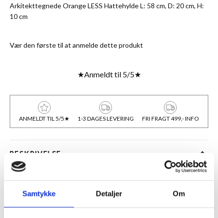
Arkitekttegnede Orange LESS Hattehylde L: 58 cm, D: 20 cm, H:
10 cm
Vær den første til at anmelde dette produkt
★
Anmeldt til 5/5
★
ANMELDT TIL 5/5★
1-3 DAGES LEVERING
FRI FRAGT 499,- INFO
BESKRIVELSE
LESS er dansk design produceret i Danmark. Materialet er stål,
overfladebehandlet optimalt med pulverlakering. Et materialevalg
Samtykke
Detaljer
Om
der signalerer et robust industriprodukt og samtidig en forfinet
lethed i detaljen med inspiration fra arkitekturens verden.