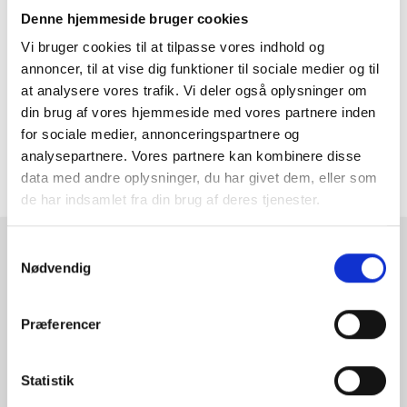
Arkitekt Søren Juul har tegnet den nye serie LESS med
Denne hjemmeside bruger cookies
udgangspunkt i brugeres behov. Designet er rent, enkelt og
ukompliceret, med en kompromisløs fokus på kvalitet. Erfaringen
Vi bruger cookies til at tilpasse vores indhold og
er bl.a. opnået gennem mere end 40 års virke som arkitekt og
annoncer, til at vise dig funktioner til sociale medier og til
designer for arkitektfirmaet Friis og Moltke.
at analysere vores trafik. Vi deler også oplysninger om
din brug af vores hjemmeside med vores partnere inden
MERE INFORMATION
for sociale medier, annonceringspartnere og
analysepartnere. Vores partnere kan kombinere disse
ANMELDELSER
data med andre oplysninger, du har givet dem, eller som
de har indsamlet fra din brug af deres tjenester.
Samtykkevalg
RAMMESHOPPEN.DK
Nødvendig
Rammeshoppen ApS
Ove Jensens Allé 31
Præferencer
8700 Horsens
Danmark
Statistik
Tlf: +45 77 34 11 00