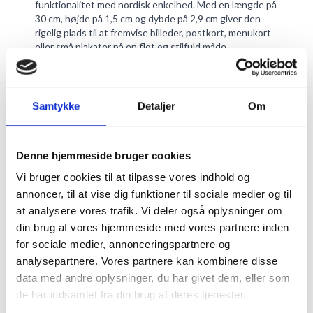
funktionalitet med nordisk enkelhed. Med en længde på
30 cm, højde på 1,5 cm og dybde på 2,9 cm giver den
rigelig plads til at fremvise billeder, postkort, menukort
eller små plakater på en flot og stilfuld måde.
Holderen kan anvendes både stående på hylde, bord
eller reol – og kan nemt monteres på væggen. På
bagsiden er der lavet plads til to skruer, så den hænger
stabilt og plant mod væggen. Det gør den ideel til både
Samtykke
Detaljer
Om
privat indretning og professionel brug i butikker, caféer,
gallerier og kontorer.
Fordele:
Denne hjemmeside bruger cookies
Lavet i smukt, massivt egetræ med naturlig struktur
Enkel, moderne og tidløs æstetik
Vi bruger cookies til at tilpasse vores indhold og
Stabil slids i toppen til nem placering af kort og
annoncer, til at vise dig funktioner til sociale medier og til
billeder
at analysere vores trafik. Vi deler også oplysninger om
Væghængt design med skjulte skruehuller
din brug af vores hjemmeside med vores partnere inden
Passer perfekt til postkort, fotos, små print og
menukort
for sociale medier, annonceringspartnere og
Fordi hver kortholder er fremstillet af ægte træ, vil der
analysepartnere. Vores partnere kan kombinere disse
forekomme små variationer i farve og årestruktur —
data med andre oplysninger, du har givet dem, eller som
hvilket giver hver holder sit eget unikke præg.
de har indsamlet fra din brug af deres tjenester.
Denne kortholder er det perfekte valg, hvis du ønsker
en praktisk og dekorativ løsning, der både kan bruges til