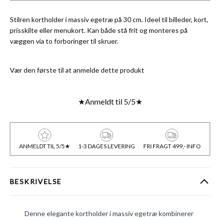
Stilren kortholder i massiv egetræ på 30 cm. Ideel til billeder, kort,
prisskilte eller menukort. Kan både stå frit og monteres på
væggen via to forboringer til skruer.
Vær den første til at anmelde dette produkt
★
Anmeldt til 5/5
★
ANMELDT TIL 5/5★
1-3 DAGES LEVERING
FRI FRAGT 499,- INFO
BESKRIVELSE
Denne elegante kortholder i massiv egetræ kombinerer