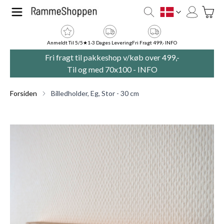
Skip to Content
Toggle
DK
Anmeldt Til 5/5★
1-3 Dages Levering
Fri Fragt 499,- INFO
Fri fragt til pakkeshop v/køb over 499,-
Til og med 70x100 -
INFO
Forsiden
Billedholder, Eg, Stor - 30 cm