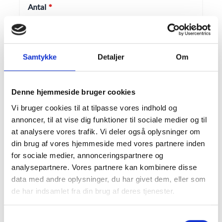
Antal
Samtykke
Detaljer
Om
Farve
Sort +
0,00 kr.
Hvid +
0,00 kr.
Denne hjemmeside bruger cookies
Antal
Vi bruger cookies til at tilpasse vores indhold og
annoncer, til at vise dig funktioner til sociale medier og til
at analysere vores trafik. Vi deler også oplysninger om
din brug af vores hjemmeside med vores partnere inden
for sociale medier, annonceringspartnere og
analysepartnere. Vores partnere kan kombinere disse
data med andre oplysninger, du har givet dem, eller som
Din tilpasning
de har indsamlet fra din brug af deres tjenester.
Pengegaveramme, Konfirmationskjole med
kort ærme, 20x20 cm
Samtykkevalg