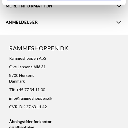
MERE INFORMATION
ANMELDELSER
RAMMESHOPPEN.DK
Rammeshoppen ApS
Ove Jensens Allé 31
8700 Horsens
Danmark
Tlf: +45 77 34 11 00
info@rammeshoppen.dk
CVR: DK 27 63 11 42
Åbningstider for kontor
og afhentning: