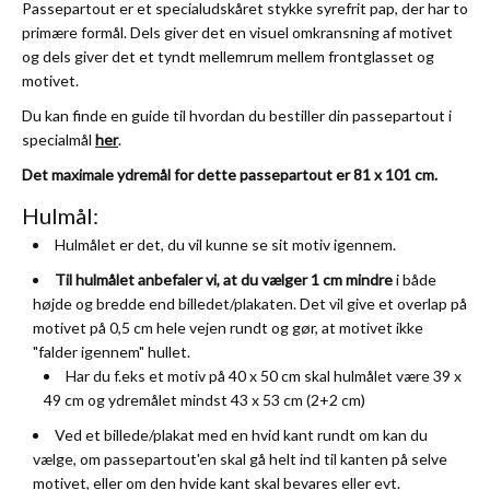
Passepartout er et specialudskåret stykke syrefrit pap, der har to
primære formål. Dels giver det en visuel omkransning af motivet
og dels giver det et tyndt mellemrum mellem frontglasset og
motivet.
Du kan finde en guide til hvordan du bestiller din passepartout i
specialmål
her
.
Det maximale ydremål for dette passepartout er 81 x 101 cm.
Hulmål:
Hulmålet er det, du vil kunne se sit motiv igennem.
Til hulmålet anbefaler vi, at du vælger 1 cm mindre
i både
højde og bredde end billedet/plakaten. Det vil give et overlap på
motivet på 0,5 cm hele vejen rundt og gør, at motivet ikke
"falder igennem" hullet.
Har du f.eks et motiv på 40 x 50 cm skal hulmålet være 39 x
49 cm og ydremålet mindst 43 x 53 cm (2+2 cm)
Ved et billede/plakat med en hvid kant rundt om kan du
vælge, om passepartout'en skal gå helt ind til kanten på selve
motivet, eller om den hvide kant skal bevares eller evt.