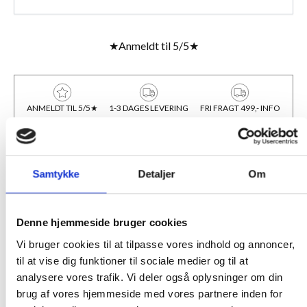
★
Anmeldt til 5/5
★
ANMELDT TIL 5/5★
1-3 DAGES LEVERING
FRI FRAGT 499,- INFO
BESKRIVELSE
Samtykke
Detaljer
Om
HVAD ER EN PASSEPARTOUT?
Passepartout er et specialudskåret stykke syrefrit pap, der har 2
primære formål. Dels giver det en visuel omkransning af motivet
Denne hjemmeside bruger cookies
og dels giver det et tyndt mellemrum mellem frontglasset og
Vi bruger cookies til at tilpasse vores indhold og annoncer,
motivet. Især i rammer med alm. glas er sidstnævnte vigtigt, da
til at vise dig funktioner til sociale medier og til at
ændring i luftfugtigheden ellers kan give skader på motivet pga.
analysere vores trafik. Vi deler også oplysninger om din
kondensering. Dette ses typisk som bølger langs motivets kant
eller "koronaer" - cirkler inde på midten af motivet.
brug af vores hjemmeside med vores partnere inden for
Kun fototryk, der er beregnet til at kunne sidde direkte bag glas,