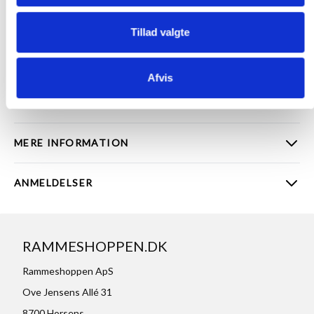
rammen. Tip: Det er næsten altid det samme som frontglassets
mål.
Tillad valgte
Det maximale ydremål for dette passepartout er 81 x 101 cm.
HULMÅL
Det er passepartoutens huludskæring i midtens mål og den del af
motivet, som man vil kunne se. Til hulmålet anbefaler vi, at man
Afvis
vælger ca 1cm mindre i både højde og bredde end motivet. Det
giver ca. 5mm overlap på hver kant.
MERE INFORMATION
ANMELDELSER
RAMMESHOPPEN.DK
Rammeshoppen ApS
Ove Jensens Allé 31
8700 Horsens