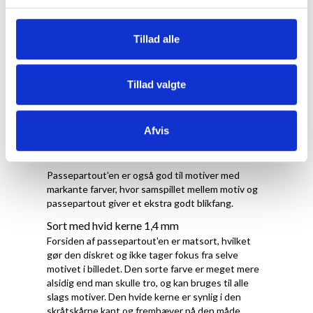
let varme farve kan få neutrale sort/hvid billeder til
at få et let køligt/blåt skær. "Varme" sort/hvid
billeder kan dog fint bruges med denne
Tillad alle
passepartout.
Frost hvid / Neutral hvid 1,1 mm
Forsiden af passepartout'en er neutral frost hvid,
Tillad valgte
hvilket gør den til en god allround passepartout.
Den er dog især velegnet til sort/hvid billeder, hvor
dens neutrale hvide farve matcher tilsvarende
Afvis
neutrale s/h motiver uden at påvirke opfattelsen
af dem i en køligere ellere varmere retning.
Passepartout'en er også god til motiver med
markante farver, hvor samspillet mellem motiv og
passepartout giver et ekstra godt blikfang.
Sort med hvid kerne 1,4 mm
Forsiden af passepartout'en er matsort, hvilket
gør den diskret og ikke tager fokus fra selve
motivet i billedet. Den sorte farve er meget mere
alsidig end man skulle tro, og kan bruges til alle
slags motiver. Den hvide kerne er synlig i den
skråtskårne kant og fremhæver på den måde