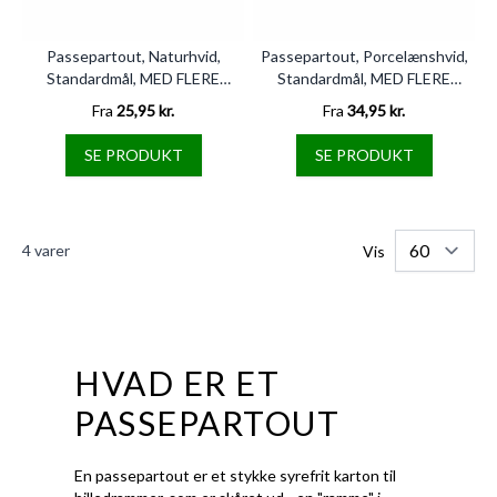
Passepartout, Naturhvid,
Passepartout, Porcelænshvid,
Standardmål, MED FLERE
Standardmål, MED FLERE
HULLER
HULLER
Fra
25,95 kr.
Fra
34,95 kr.
SE PRODUKT
SE PRODUKT
4
varer
Vis
HVAD ER ET
PASSEPARTOUT
En passepartout er et stykke syrefrit karton til