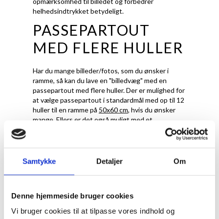
opmærksomhed til billedet og forbedrer
helhedsindtrykket betydeligt.
PASSEPARTOUT
MED FLERE HULLER
Har du mange billeder/fotos, som du ønsker i
ramme, så kan du lave en "billedvæg" med en
passepartout med flere huller. Der er mulighed for
at vælge passepartout i standardmål med op til 12
huller til en ramme på
50x60 cm
, hvis du ønsker
mange. Ellers er det også muligt med et
passeartout med flere huller i specialmål. Der kan
du selv være hulstørrelser - det kan være at du
ønsker forskellige størrelser og du bestemmer
selv ydremålene.
Samtykke
Detaljer
Om
HVILKEN FARVE
PASSEPARTOUT SKAL JEG
Denne hjemmeside bruger cookies
VÆLGE
Vi bruger cookies til at tilpasse vores indhold og