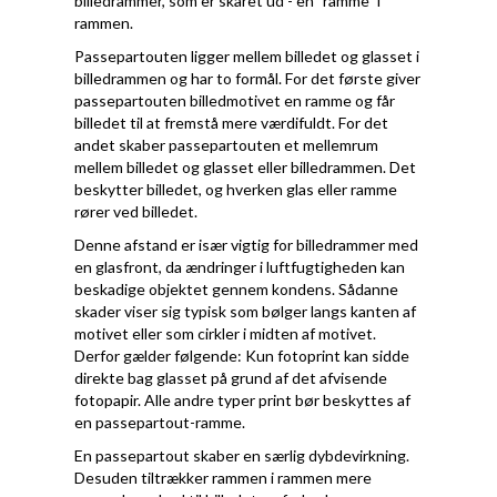
billedrammer, som er skåret ud - en "ramme" i
rammen.
Passepartouten ligger mellem billedet og glasset i
billedrammen og har to formål. For det første giver
passepartouten billedmotivet en ramme og får
billedet til at fremstå mere værdifuldt. For det
andet skaber passepartouten et mellemrum
mellem billedet og glasset eller billedrammen. Det
beskytter billedet, og hverken glas eller ramme
rører ved billedet.
Denne afstand er især vigtig for billedrammer med
en glasfront, da ændringer i luftfugtigheden kan
beskadige objektet gennem kondens. Sådanne
skader viser sig typisk som bølger langs kanten af
motivet eller som cirkler i midten af motivet.
Derfor gælder følgende: Kun fotoprint kan sidde
direkte bag glasset på grund af det afvisende
fotopapir. Alle andre typer print bør beskyttes af
en passepartout-ramme.
En passepartout skaber en særlig dybdevirkning.
Desuden tiltrækker rammen i rammen mere