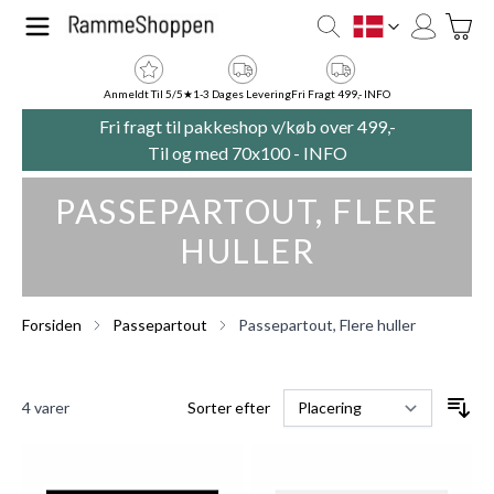
Skip to Content
Toggle
DK
Anmeldt Til 5/5★
1-3 Dages Levering
Fri Fragt 499,- INFO
Fri fragt til pakkeshop v/køb over 499,-
Til og med 70x100 -
INFO
PASSEPARTOUT, FLERE
HULLER
Forsiden
Passepartout
Passepartout, Flere huller
4
varer
Sorter efter