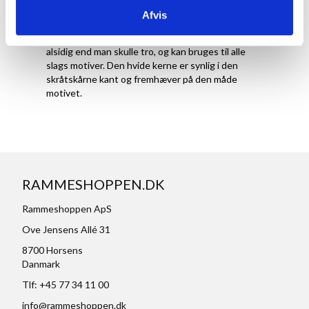
Forsiden af passepartout'en er matsort, hvilket
Afvis
gør den diskret og ikke tager fokus fra selve
motivet i billedet. Den sorte farve er meget mere
alsidig end man skulle tro, og kan bruges til alle
slags motiver. Den hvide kerne er synlig i den
skråtskårne kant og fremhæver på den måde
motivet.
RAMMESHOPPEN.DK
Rammeshoppen ApS
Ove Jensens Allé 31
8700 Horsens
Danmark
Tlf: +45 77 34 11 00
info@rammeshoppen.dk