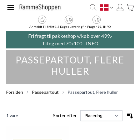
Skip to Content
Toggle
DK
Anmeldt Til 5/5★
1-3 Dages Levering
Fri Fragt 499,- INFO
Fri fragt til pakkeshop v/køb over 499,-
Til og med 70x100 -
INFO
PASSEPARTOUT, FLERE
HULLER
Forsiden
Passepartout
Passepartout, Flere huller
1
vare
Sorter efter