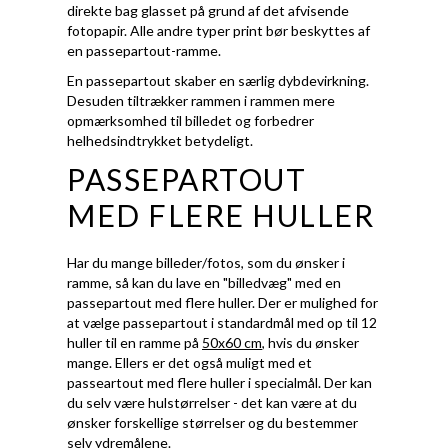
direkte bag glasset på grund af det afvisende
fotopapir. Alle andre typer print bør beskyttes af
en passepartout-ramme.
En passepartout skaber en særlig dybdevirkning.
Desuden tiltrækker rammen i rammen mere
opmærksomhed til billedet og forbedrer
helhedsindtrykket betydeligt.
PASSEPARTOUT
MED FLERE HULLER
Har du mange billeder/fotos, som du ønsker i
ramme, så kan du lave en "billedvæg" med en
passepartout med flere huller. Der er mulighed for
at vælge passepartout i standardmål med op til 12
huller til en ramme på
50x60 cm
, hvis du ønsker
mange. Ellers er det også muligt med et
passeartout med flere huller i specialmål. Der kan
du selv være hulstørrelser - det kan være at du
ønsker forskellige størrelser og du bestemmer
selv ydremålene.