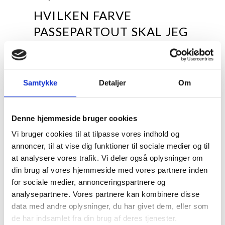
HVILKEN FARVE
PASSEPARTOUT SKAL JEG
VÆLGE
Naturhvid / Varm hvid 1,5 mm
Forsiden af passepartout'en er varm hvid, hvilket
Samtykke
Detaljer
Om
gør den velegnet til mere traditionelle motiver,
såsom eksempelvis kunsttryk, der typisk har
varme og relativt afdæmpede farver.
Denne hjemmeside bruger cookies
Farvebilleder generelt, sepia/bruntonede-, farve-
og sort/hvid motiver går glimrende i spænd med
Vi bruger cookies til at tilpasse vores indhold og
denne passepartout, men helt neutrale eller
annoncer, til at vise dig funktioner til sociale medier og til
kølige sort/hvid motiver anbefales ikke til denne
at analysere vores trafik. Vi deler også oplysninger om
type passepartout, da passepartout'ens varme
din brug af vores hjemmeside med vores partnere inden
farve kan få neutrale sort/hvide billeder til at virke
for sociale medier, annonceringspartnere og
blålige.
analysepartnere. Vores partnere kan kombinere disse
Porcelænshvid / Let varm hvid / Off white 1,5
data med andre oplysninger, du har givet dem, eller som
mm
de har indsamlet fra din brug af deres tjenester.
Forsiden af passepartout'en er let varm