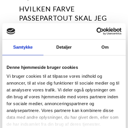
HVILKEN FARVE
PASSEPARTOUT SKAL JEG
VÆLGE
Naturhvid / Varm hvid 1,5 mm
Forsiden af passepartout'en er varm hvid, hvilket
Samtykke
Detaljer
Om
gør den velegnet til mere traditionelle motiver,
såsom eksempelvis kunsttryk, der typisk har
varme og relativt afdæmpede farver.
Denne hjemmeside bruger cookies
Farvebilleder generelt, sepia/bruntonede-, farve-
og sort/hvid motiver går glimrende i spænd med
Vi bruger cookies til at tilpasse vores indhold og
denne passepartout, men helt neutrale eller
annoncer, til at vise dig funktioner til sociale medier og til
kølige sort/hvid motiver anbefales ikke til denne
at analysere vores trafik. Vi deler også oplysninger om
type passepartout, da passepartout'ens varme
din brug af vores hjemmeside med vores partnere inden
farve kan få neutrale sort/hvide billeder til at virke
for sociale medier, annonceringspartnere og
blålige.
analysepartnere. Vores partnere kan kombinere disse
Porcelænshvid / Let varm hvid / Off white 1,5
data med andre oplysninger, du har givet dem, eller som
mm
de har indsamlet fra din brug af deres tjenester.
Forsiden af passepartout'en er let varm