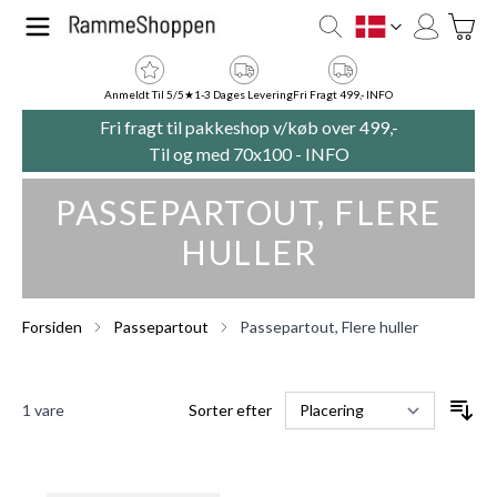
Skip to Content
Toggle
DK
Anmeldt Til 5/5★
1-3 Dages Levering
Fri Fragt 499,- INFO
Fri fragt til pakkeshop v/køb over 499,-
Til og med 70x100 -
INFO
PASSEPARTOUT, FLERE
HULLER
Forsiden
Passepartout
Passepartout, Flere huller
1
vare
Sorter efter