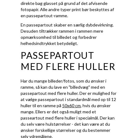
direkte bag glasset på grund af det afvisende
fotopapir. Alle andre typer print bør beskyttes af
en passepartout-ramme.
En passepartout skaber en særlig dybdevirkning.
Desuden tiltrækker rammen i rammen mere
opmærksomhed til billedet og forbedrer
helhedsindtrykket betydeligt.
PASSEPARTOUT
MED FLERE HULLER
Har du mange billeder/fotos, som du ønsker i
ramme, så kan du lave en "billedvæg" med en
passepartout med flere huller. Der er mulighed for
at vælge passepartout i standardmål med op til 12
huller til en ramme på
50x60 cm
, hvis du ønsker
mange. Ellers er det også muligt med et
passeartout med flere huller i specialmål. Der kan
du selv være hulstørrelser - det kan være at du
ønsker forskellige størrelser og du bestemmer
selv ydremålene.