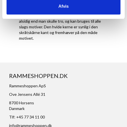
Forsiden af passepartout'en er matsort, hvilket
Afvis
gør den diskret og ikke tager fokus fra selve
motivet i billedet. Den sorte farve er meget mere
alsidig end man skulle tro, og kan bruges til alle
slags motiver. Den hvide kerne er synlig i den
skråtskårne kant og fremhæver på den måde
motivet.
RAMMESHOPPEN.DK
Rammeshoppen ApS
Ove Jensens Allé 31
8700 Horsens
Danmark
Tlf: +45 77 34 11 00
info@rammeshoppen.dk