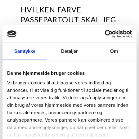
HVILKEN FARVE
PASSEPARTOUT SKAL JEG
VÆLGE
Naturhvid / Varm hvid 1,5 mm
Forsiden af passepartout'en er varm hvid, hvilket
Samtykke
Detaljer
Om
gør den velegnet til mere traditionelle motiver,
såsom eksempelvis kunsttryk, der typisk har
varme og relativt afdæmpede farver.
Denne hjemmeside bruger cookies
Farvebilleder generelt, sepia/bruntonede-, farve-
og sort/hvid motiver går glimrende i spænd med
Vi bruger cookies til at tilpasse vores indhold og
denne passepartout, men helt neutrale eller
annoncer, til at vise dig funktioner til sociale medier og til
kølige sort/hvid motiver anbefales ikke til denne
at analysere vores trafik. Vi deler også oplysninger om
type passepartout, da passepartout'ens varme
din brug af vores hjemmeside med vores partnere inden
farve kan få neutrale sort/hvide billeder til at virke
for sociale medier, annonceringspartnere og
blålige.
analysepartnere. Vores partnere kan kombinere disse
Porcelænshvid / Let varm hvid / Off white 1,5
data med andre oplysninger, du har givet dem, eller som
mm
de har indsamlet fra din brug af deres tjenester.
Forsiden af passepartout'en er let varm