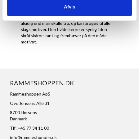
Forsiden af passepartout'en er matsort, hvilket
Afvis
gør den diskret og ikke tager fokus fra selve
motivet i billedet. Den sorte farve er meget mere
alsidig end man skulle tro, og kan bruges til alle
slags motiver. Den hvide kerne er synlig i den
skråtskårne kant og fremhæver på den måde
motivet.
RAMMESHOPPEN.DK
Rammeshoppen ApS
Ove Jensens Allé 31
8700 Horsens
Danmark
Tlf: +45 77 34 11 00
info@rammeshoppen.dk