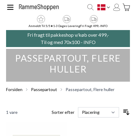
Skip to Content
Toggle
DK
Anmeldt Til 5/5★
1-3 Dages Levering
Fri Fragt 499,- INFO
Fri fragt til pakkeshop v/køb over 499,-
Til og med 70x100 -
INFO
PASSEPARTOUT, FLERE
HULLER
Forsiden
Passepartout
Passepartout, Flere huller
1
vare
Sorter efter