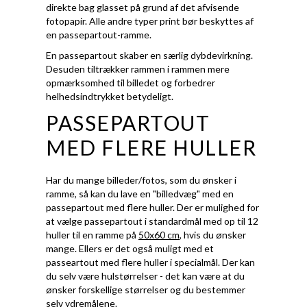
direkte bag glasset på grund af det afvisende
fotopapir. Alle andre typer print bør beskyttes af
en passepartout-ramme.
En passepartout skaber en særlig dybdevirkning.
Desuden tiltrækker rammen i rammen mere
opmærksomhed til billedet og forbedrer
helhedsindtrykket betydeligt.
PASSEPARTOUT
MED FLERE HULLER
Har du mange billeder/fotos, som du ønsker i
ramme, så kan du lave en "billedvæg" med en
passepartout med flere huller. Der er mulighed for
at vælge passepartout i standardmål med op til 12
huller til en ramme på
50x60 cm
, hvis du ønsker
mange. Ellers er det også muligt med et
passeartout med flere huller i specialmål. Der kan
du selv være hulstørrelser - det kan være at du
ønsker forskellige størrelser og du bestemmer
selv ydremålene.