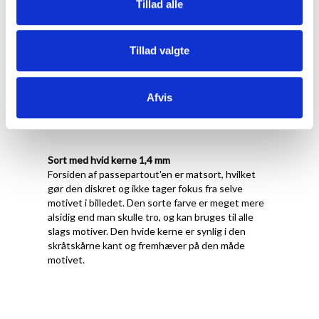
Tillad alle
hvilket gør den til en god allround passepartout.
Den er dog især velegnet til s/h billeder, hvor dens
neutrale hvide farve matcher tilsvarende neutrale
Tillad valgte
s/h motiver uden at påvirke opfattelsen af dem i
en køligere ellere varmere retning.
Passepartout'en er også god til motiver med
Afvis
markante farver, hvor samspillet mellem motiv og
passepartout giver et ekstra godt blikfang.
Sort med hvid kerne 1,4 mm
Forsiden af passepartout'en er matsort, hvilket
gør den diskret og ikke tager fokus fra selve
motivet i billedet. Den sorte farve er meget mere
alsidig end man skulle tro, og kan bruges til alle
slags motiver. Den hvide kerne er synlig i den
skråtskårne kant og fremhæver på den måde
motivet.