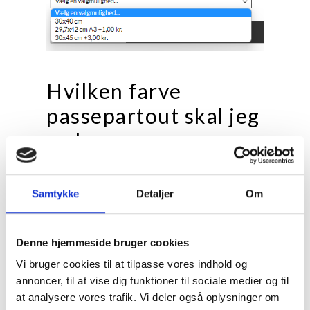
Hvilken farve
passepartout skal jeg
vælge
Hver farve har sine styrker og svagheder. Se her,
hvad der passer til lige dit motiv:
Samtykke
Detaljer
Om
Naturhvid / Varm hvid 1,5 mm
Forsiden af passepartout'en er varm hvid, hvilket
Denne hjemmeside bruger cookies
gør den velegnet til mere traditionelle motiver
Vi bruger cookies til at tilpasse vores indhold og
såsom eksempelvis kunsttryk, der typisk har
annoncer, til at vise dig funktioner til sociale medier og til
varme og relativt afdæmpede farver.
at analysere vores trafik. Vi deler også oplysninger om
Farvebilleder generelt, sepia / bruntonede farve-