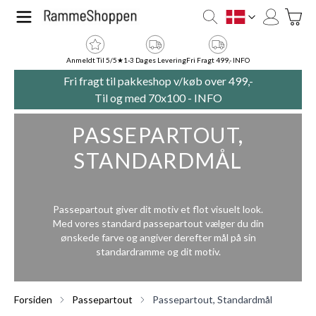
Skip to Content
Toggle
DK
Anmeldt Til 5/5★
1-3 Dages Levering
Fri Fragt 499,- INFO
Fri fragt til pakkeshop v/køb over 499,-
Til og med 70x100 -
INFO
PASSEPARTOUT,
STANDARDMÅL
Passepartout giver dit motiv et flot visuelt look.
Med vores standard passepartout vælger du din
ønskede farve og angiver derefter mål på sin
standardramme og dit motiv.
Forsiden
Passepartout
Passepartout, Standardmål