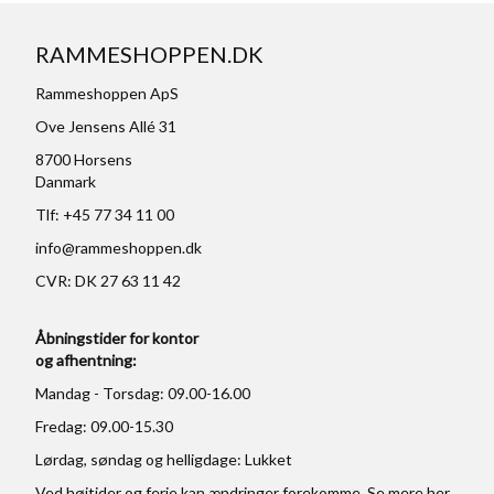
RAMMESHOPPEN.DK
Rammeshoppen ApS
Ove Jensens Allé 31
8700 Horsens
Danmark
Tlf: +45 77 34 11 00
info@rammeshoppen.dk
CVR: DK 27 63 11 42
Åbningstider for kontor
og afhentning:
Mandag - Torsdag: 09.00-16.00
Fredag: 09.00-15.30
Lørdag, søndag og helligdage: Lukket
Ved højtider og ferie kan ændringer forekomme. Se mere
her