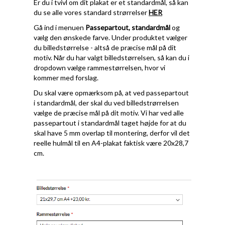
Er du i tvivl om dit plakat er et standardmål, så kan
du se alle vores standard strørrelser
HER
Gå ind i menuen
Passepartout, standardmål
og
vælg den ønskede farve. Under produktet vælger
du billedstørrelse - altså de præcise mål på dit
motiv. Når du har valgt billedstørrelsen, så kan du i
dropdown vælge rammestørrelsen, hvor vi
kommer med forslag.
Du skal være opmærksom på, at ved passepartout
i standardmål, der skal du ved billedstrørrelsen
vælge de præcise mål på dit motiv. Vi har ved alle
passepartout i standardmål taget højde for at du
skal have 5 mm overlap til montering, derfor vil det
reelle hulmål til en A4-plakat faktisk være 20x28,7
cm.