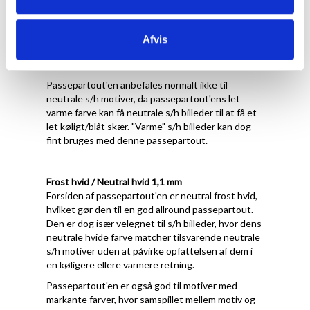
Forsiden af passepartout'en er let varm
porcelænshvid med struktur, hvilket gør den
velegnet til motiver, der har varme farver og/eller
Afvis
en hvid baggrund, der ikke er kridthvid eller kold
hvid.
Passepartout'en anbefales normalt ikke til
neutrale s/h motiver, da passepartout'ens let
varme farve kan få neutrale s/h billeder til at få et
let køligt/blåt skær. "Varme" s/h billeder kan dog
fint bruges med denne passepartout.
Frost hvid / Neutral hvid 1,1 mm
Forsiden af passepartout'en er neutral frost hvid,
hvilket gør den til en god allround passepartout.
Den er dog især velegnet til s/h billeder, hvor dens
neutrale hvide farve matcher tilsvarende neutrale
s/h motiver uden at påvirke opfattelsen af dem i
en køligere ellere varmere retning.
Passepartout'en er også god til motiver med
markante farver, hvor samspillet mellem motiv og