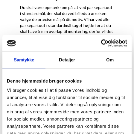
Du skal være opmærksom på, at ved passepartout
i standardmål, der skal du ved billedstrørrelsen
vælge de præcise mål på dit motiv. Vi har ved alle
passepartout i standardmål taget højde for at du
skal have 5 mm overlap til montering, derfor vil det
reelle hulmål til en A4-plakat faktisk være 20x28,7
cm.
Samtykke
Detaljer
Om
Denne hjemmeside bruger cookies
Vi bruger cookies til at tilpasse vores indhold og
annoncer, til at vise dig funktioner til sociale medier og til
at analysere vores trafik. Vi deler også oplysninger om
din brug af vores hjemmeside med vores partnere inden
for sociale medier, annonceringspartnere og
Hvilken farve
analysepartnere. Vores partnere kan kombinere disse
data med andre oplysninger, du har givet dem, eller som