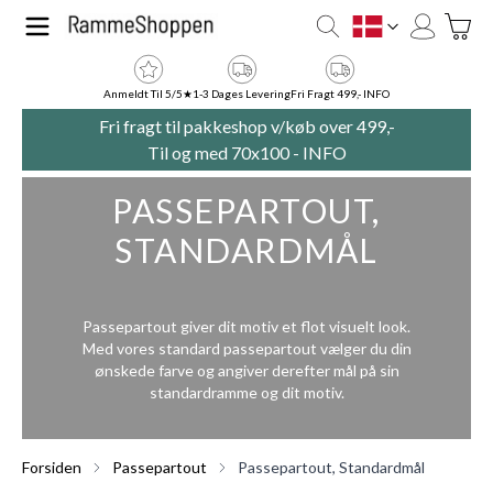
Skip to Content
Toggle
DK
Anmeldt Til 5/5★
1-3 Dages Levering
Fri Fragt 499,- INFO
Fri fragt til pakkeshop v/køb over 499,-
Til og med 70x100 -
INFO
PASSEPARTOUT,
STANDARDMÅL
Passepartout giver dit motiv et flot visuelt look.
Med vores standard passepartout vælger du din
ønskede farve og angiver derefter mål på sin
standardramme og dit motiv.
Forsiden
Passepartout
Passepartout, Standardmål