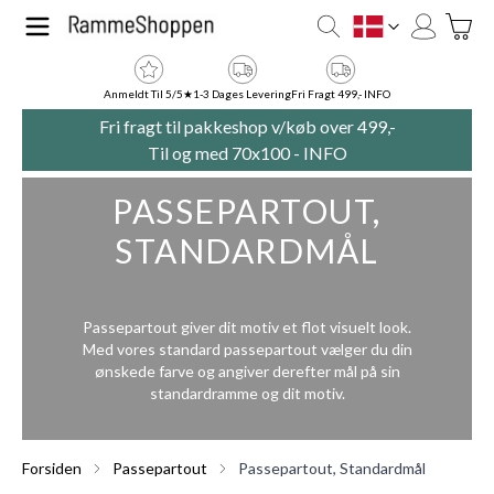
Skip to Content
Toggle
DK
Anmeldt Til 5/5★
1-3 Dages Levering
Fri Fragt 499,- INFO
Fri fragt til pakkeshop v/køb over 499,-
Til og med 70x100 -
INFO
PASSEPARTOUT,
STANDARDMÅL
Passepartout giver dit motiv et flot visuelt look.
Med vores standard passepartout vælger du din
ønskede farve og angiver derefter mål på sin
standardramme og dit motiv.
Forsiden
Passepartout
Passepartout, Standardmål