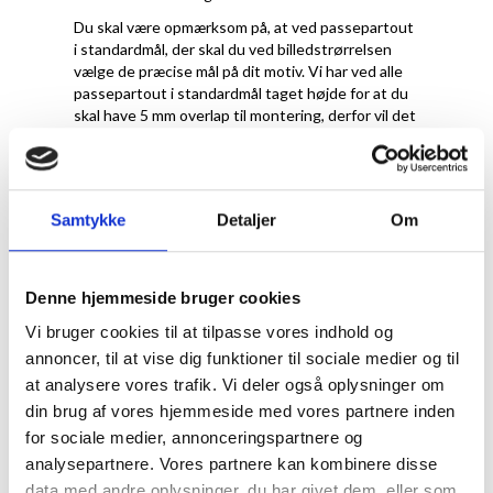
Du skal være opmærksom på, at ved passepartout
i standardmål, der skal du ved billedstrørrelsen
vælge de præcise mål på dit motiv. Vi har ved alle
passepartout i standardmål taget højde for at du
skal have 5 mm overlap til montering, derfor vil det
reelle hulmål til en A4-plakat faktisk være 20x28,7
cm.
Samtykke
Detaljer
Om
Denne hjemmeside bruger cookies
Vi bruger cookies til at tilpasse vores indhold og
annoncer, til at vise dig funktioner til sociale medier og til
at analysere vores trafik. Vi deler også oplysninger om
din brug af vores hjemmeside med vores partnere inden
for sociale medier, annonceringspartnere og
Hvilken farve
analysepartnere. Vores partnere kan kombinere disse
data med andre oplysninger, du har givet dem, eller som