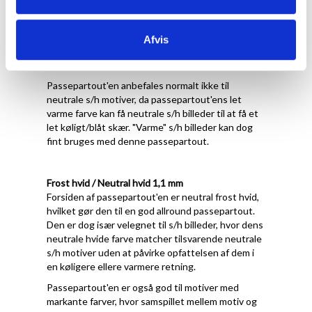
Forsiden af passepartout'en er let varm
porcelænshvid med struktur, hvilket gør den
velegnet til motiver, der har varme farver og/eller
Afvis
en hvid baggrund, der ikke er kridthvid eller kold
hvid.
Passepartout'en anbefales normalt ikke til
neutrale s/h motiver, da passepartout'ens let
varme farve kan få neutrale s/h billeder til at få et
let køligt/blåt skær. "Varme" s/h billeder kan dog
fint bruges med denne passepartout.
Frost hvid / Neutral hvid 1,1 mm
Forsiden af passepartout'en er neutral frost hvid,
hvilket gør den til en god allround passepartout.
Den er dog især velegnet til s/h billeder, hvor dens
neutrale hvide farve matcher tilsvarende neutrale
s/h motiver uden at påvirke opfattelsen af dem i
en køligere ellere varmere retning.
Passepartout'en er også god til motiver med
markante farver, hvor samspillet mellem motiv og