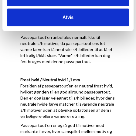
Forsiden af passepartout'en er let varm
porcelænshvid med struktur, hvilket gør den
velegnet til motiver, der har varme farver og/eller
Afvis
en hvid baggrund, der ikke er kridthvid eller kold
hvid.
Passepartout'en anbefales normalt ikke til
neutrale s/h motiver, da passepartout'ens let
varme farve kan få neutrale s/h billeder til at få et
let køligt/blåt skær. "Varme" s/h billeder kan dog
fint bruges med denne passepartout.
Frost hvid / Neutral hvid 1,1 mm
Forsiden af passepartout'en er neutral frost hvid,
hvilket gør den til en god allround passepartout.
Den er dog især velegnet til s/h billeder, hvor dens
neutrale hvide farve matcher tilsvarende neutrale
s/h motiver uden at påvirke opfattelsen af dem i
en køligere ellere varmere retning.
Passepartout'en er også god til motiver med
markante farver, hvor samspillet mellem motiv og