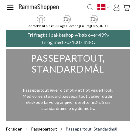
Skip to Content
Toggle
DK
Anmeldt Til 5/5★
1-3 Dages Levering
Fri Fragt 499,- INFO
Fri fragt til pakkeshop v/køb over 499,-
Til og med 70x100 -
INFO
PASSEPARTOUT,
STANDARDMÅL
Passepartout giver dit motiv et flot visuelt look.
Med vores standard passepartout vælger du din
ønskede farve og angiver derefter mål på sin
standardramme og dit motiv.
Forsiden
Passepartout
Passepartout, Standardmål