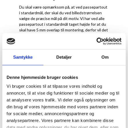
Du skal være opmærksom på, at ved passepartout
i standardmål, der skal du ved billedstrørrelsen
vælge de præcise mål på dit motiv. Vi har ved alle
passepartout i standardmål taget højde for at du
skal have 5 mm overlap til montering, derfor vil det
reelle hulmål til en A4-plakat faktisk være 20x28,7
cm.
Samtykke
Detaljer
Om
Denne hjemmeside bruger cookies
Vi bruger cookies til at tilpasse vores indhold og
annoncer, til at vise dig funktioner til sociale medier og til
at analysere vores trafik. Vi deler også oplysninger om
din brug af vores hjemmeside med vores partnere inden
for sociale medier, annonceringspartnere og
Hvilken farve
analysepartnere. Vores partnere kan kombinere disse
data med andre oplysninger, du har givet dem, eller som