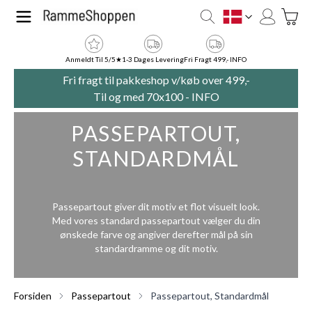
Skip to Content
Toggle
DK
Anmeldt Til 5/5★
1-3 Dages Levering
Fri Fragt 499,- INFO
Fri fragt til pakkeshop v/køb over 499,-
Til og med 70x100 -
INFO
PASSEPARTOUT,
STANDARDMÅL
Passepartout giver dit motiv et flot visuelt look.
Med vores standard passepartout vælger du din
ønskede farve og angiver derefter mål på sin
standardramme og dit motiv.
Forsiden
Passepartout
Passepartout, Standardmål