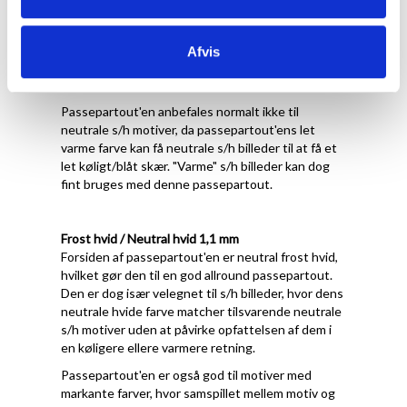
Forsiden af passepartout'en er let varm
porcelænshvid med struktur, hvilket gør den
velegnet til motiver, der har varme farver og/eller
Afvis
en hvid baggrund, der ikke er kridthvid eller kold
hvid.
Passepartout'en anbefales normalt ikke til
neutrale s/h motiver, da passepartout'ens let
varme farve kan få neutrale s/h billeder til at få et
let køligt/blåt skær. "Varme" s/h billeder kan dog
fint bruges med denne passepartout.
Frost hvid / Neutral hvid 1,1 mm
Forsiden af passepartout'en er neutral frost hvid,
hvilket gør den til en god allround passepartout.
Den er dog især velegnet til s/h billeder, hvor dens
neutrale hvide farve matcher tilsvarende neutrale
s/h motiver uden at påvirke opfattelsen af dem i
en køligere ellere varmere retning.
Passepartout'en er også god til motiver med
markante farver, hvor samspillet mellem motiv og