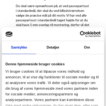
Du skal være opmærksom på, at ved passepartout
i standardmål, der skal du ved billedstrørrelsen
vælge de præcise mål på dit motiv. Vi har ved alle
passepartout i standardmål taget højde for at du
skal have 5 mm overlap til montering, derfor vil det
reelle hulmål til en A4-plakat faktisk være 20x28,7
cm.
Samtykke
Detaljer
Om
Denne hjemmeside bruger cookies
Vi bruger cookies til at tilpasse vores indhold og
annoncer, til at vise dig funktioner til sociale medier og til
at analysere vores trafik. Vi deler også oplysninger om
din brug af vores hjemmeside med vores partnere inden
for sociale medier, annonceringspartnere og
Hvilken farve
analysepartnere. Vores partnere kan kombinere disse
data med andre oplysninger, du har givet dem, eller som