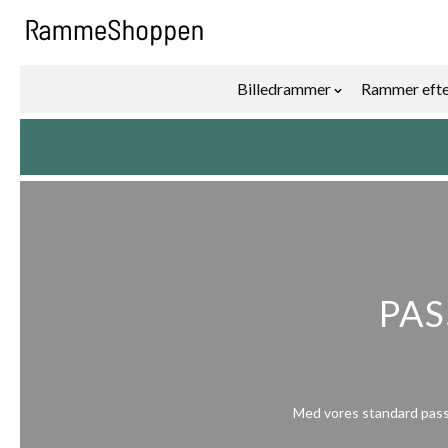
Skip to Content
Billedrammer
Rammer efte
Show submenu f
PA
Med vores standard passe