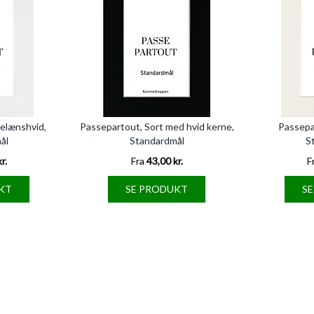
elænshvid,
Passepartout, Sort med hvid kerne,
Passepa
ål
Standardmål
S
r.
Fra
43,00 kr.
F
KT
SE PRODUKT
S