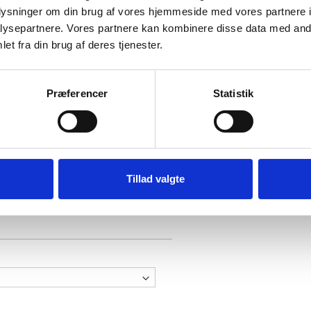
oplysninger om din brug af vores hjemmeside med vores partnere i
ysepartnere. Vores partnere kan kombinere disse data med andr
et fra din brug af deres tjenester.
UT I STANDARDMÅL
Præferencer
Statistik
r standardmål, som du ønsker at få indrammet med en passepartout, så kan
t plakat er et standardmål, så kan du se alle vores standard strørrelser
HE
 standardmål
og vælg den ønskede farve. Under produktet vælger du bille
lgt billedstørrelsen, så kan du i dropdown vælge rammestørrelsen, hvor v
ed passepartout i standardmål, der skal du ved billedstrørrelsen vælge 
Tillad valgte
dardmål taget højde for at du skal have 5 mm overlap til montering, derfor 
.