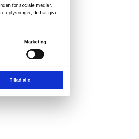
nden for sociale medier,
e oplysninger, du har givet
Marketing
 du bestille et passepartout i
R
dstørrelse - altså de præcise
i kommer med forslag.
de præcise mål på dit motiv. Vi
Tillad alle
vil det reelle hulmål til en A4-