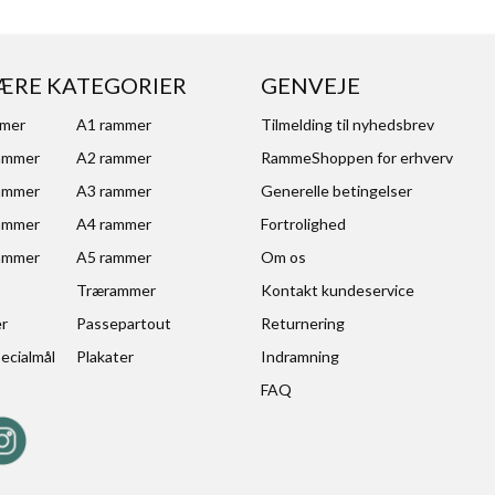
ÆRE KATEGORIER
GENVEJE
mmer
A1 rammer
Tilmelding til nyhedsbrev
ammer
A2 rammer
RammeShoppen for erhverv
ammer
A3 rammer
Generelle betingelser
ammer
A4 rammer
Fortrolighed
ammer
A5 rammer
Om os
Trærammer
Kontakt kundeservice
er
Passepartout
Returnering
ecialmål
Plakater
Indramning
FAQ