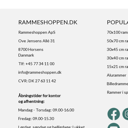
RAMMESHOPPEN.DK
POPUL
Rammeshoppen ApS
70x100 ra
Ove Jensens Allé 31
50x70 cm r
8700 Horsens
30x45 cm r
Danmark
30x40 cm r
Tlf: +45 77 34 11 00
15x21 cm r
info@rammeshoppen.dk
Alurammer
CVR: DK 27 63 11 42
Billedramm
Rammer i sp
Åbningstider for kontor
og afhentning:
Mandag - Torsdag: 09.00-16.00
Fredag: 09.00-15.30
Lørdag, søndag og helligdage: Lukket