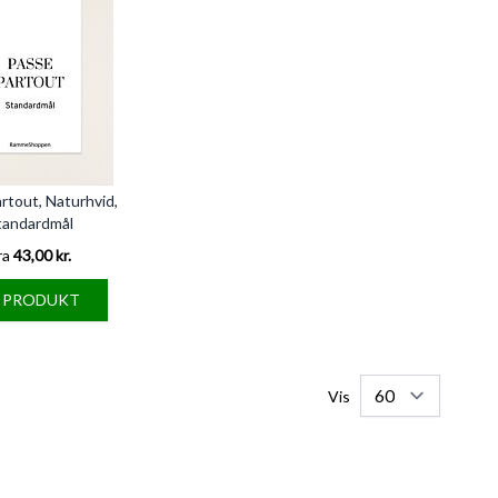
rtout, Naturhvid,
tandardmål
ra
43,00 kr.
E PRODUKT
Vis