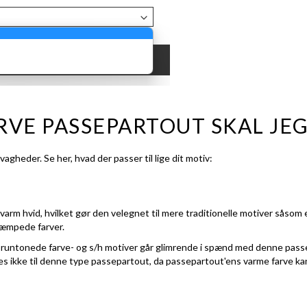
RVE PASSEPARTOUT SKAL JE
vagheder. Se her, hvad der passer til lige dit motiv:
varm hvid, hvilket gør den velegnet til mere traditionelle motiver såsom
fdæmpede farver.
/ bruntonede farve- og s/h motiver går glimrende i spænd med denne pass
es ikke til denne type passepartout, da passepartout'ens varme farve kan f