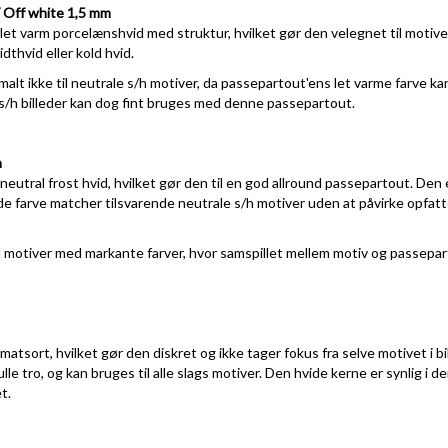
/ Off white 1,5 mm
let varm porcelænshvid med struktur, hvilket gør den velegnet til motiver
dthvid eller kold hvid.
t ikke til neutrale s/h motiver, da passepartout'ens let varme farve kan f
" s/h billeder kan dog fint bruges med denne passepartout.
m
eutral frost hvid, hvilket gør den til en god allround passepartout. Den e
ide farve matcher tilsvarende neutrale s/h motiver uden at påvirke opfatt
l motiver med markante farver, hvor samspillet mellem motiv og passepar
atsort, hvilket gør den diskret og ikke tager fokus fra selve motivet i bi
e tro, og kan bruges til alle slags motiver. Den hvide kerne er synlig i 
t.