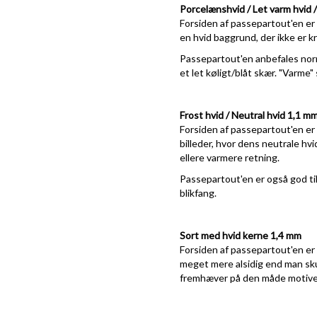
Porcelænshvid / Let varm hvid 
Forsiden af passepartout'en er 
en hvid baggrund, der ikke er kri
Passepartout'en anbefales normal
et let køligt/blåt skær. "Varme
Frost hvid / Neutral hvid 1,1 m
Forsiden af passepartout'en er n
billeder, hvor dens neutrale hv
ellere varmere retning.
Passepartout'en er også god ti
blikfang.
Sort med hvid kerne 1,4 mm
Forsiden af passepartout'en er m
meget mere alsidig end man skull
fremhæver på den måde motive