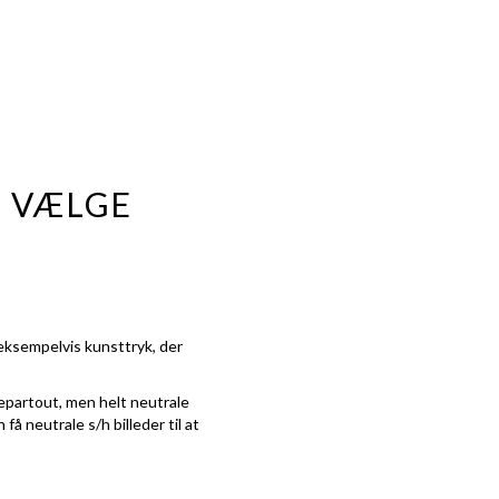
G VÆLGE
 eksempelvis kunsttryk, der
epartout, men helt neutrale
å neutrale s/h billeder til at