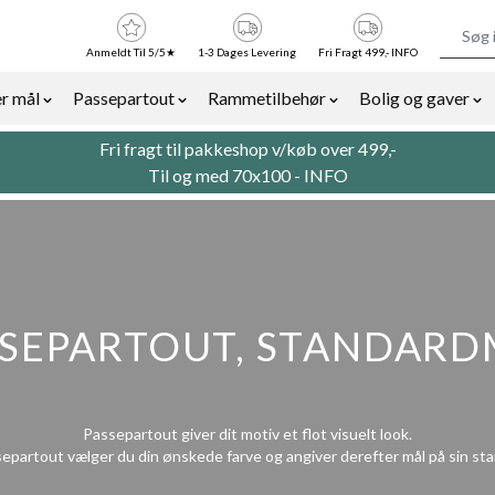
Anmeldt Til 5/5★
1-3 Dages Levering
Fri Fragt 499,- INFO
r mål
Passepartout
Rammetilbehør
Bolig og gaver
or Billedrammer category
Show submenu for Rammer efter mål category
Show submenu for Passepartout categor
Show submenu for Ra
Sh
Fri fragt til pakkeshop v/køb over 499,-
Til og med 70x100 -
INFO
SSEPARTOUT, STANDARD
Passepartout giver dit motiv et flot visuelt look.
partout vælger du din ønskede farve og angiver derefter mål på sin st