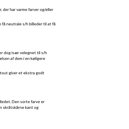
, der har varme farver og/eller
å neutrale s/h billeder til at få
r dog især velegnet til s/h
elsen af dem i en køligere
tout giver et ekstra godt
lledet. Den sorte farve er
den skråtskårne kant og