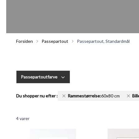
Forsiden
Passepartout
Passepartout, Standardmål
Passepartoutfarve
Du shopper nu efter
:
Rammestørrelse:
60x80 cm
Bil
4
varer