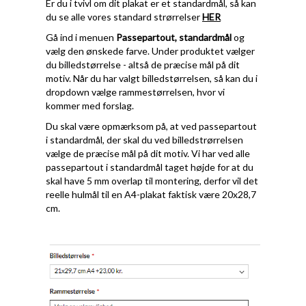
Er du i tvivl om dit plakat er et standardmål, så kan
du se alle vores standard strørrelser
HER
Gå ind i menuen
Passepartout, standardmål
og
vælg den ønskede farve. Under produktet vælger
du billedstørrelse - altså de præcise mål på dit
motiv. Når du har valgt billedstørrelsen, så kan du i
dropdown vælge rammestørrelsen, hvor vi
kommer med forslag.
Du skal være opmærksom på, at ved passepartout
i standardmål, der skal du ved billedstrørrelsen
vælge de præcise mål på dit motiv. Vi har ved alle
passepartout i standardmål taget højde for at du
skal have 5 mm overlap til montering, derfor vil det
reelle hulmål til en A4-plakat faktisk være 20x28,7
cm.