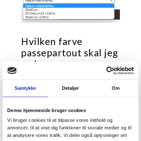
Hvilken farve
passepartout skal jeg
vælge
Hver farve har sine styrker og svagheder. Se her,
hvad der passer til lige dit motiv:
Samtykke
Detaljer
Om
Naturhvid / Varm hvid 1,5 mm
Forsiden af passepartout'en er varm hvid, hvilket
Denne hjemmeside bruger cookies
gør den velegnet til mere traditionelle motiver
Vi bruger cookies til at tilpasse vores indhold og
såsom eksempelvis kunsttryk, der typisk har
annoncer, til at vise dig funktioner til sociale medier og til
varme og relativt afdæmpede farver.
at analysere vores trafik. Vi deler også oplysninger om
Farvebilleder generelt, sepia / bruntonede farve-