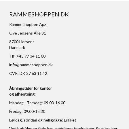
RAMMESHOPPEN.DK
Rammeshoppen ApS
Ove Jensens Allé 31
8700 Horsens
Danmark
Tlf: +45 77 34 11 00
info@rammeshoppen.dk
CVR: DK 27 63 11 42
Åbningstider for kontor
og afhentning:
Mandag - Torsdag: 09.00-16.00
Fredag: 09.00-15.30
Lørdag, søndag og helligdage: Lukket
Ved højtider og ferie kan ændringer forekomme. Se mere
her