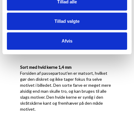
Tillad alle
hvilket gør den til en god allround passepartout.
Den er dog især velegnet til s/h billeder, hvor dens
neutrale hvide farve matcher tilsvarende neutrale
Tillad valgte
s/h motiver uden at påvirke opfattelsen af dem i
en køligere ellere varmere retning.
Passepartout'en er også god til motiver med
Afvis
markante farver, hvor samspillet mellem motiv og
passepartout giver et ekstra godt blikfang.
Sort med hvid kerne 1,4 mm
Forsiden af passepartout'en er matsort, hvilket
gør den diskret og ikke tager fokus fra selve
motivet i billedet. Den sorte farve er meget mere
alsidig end man skulle tro, og kan bruges til alle
slags motiver. Den hvide kerne er synlig i den
skråtskårne kant og fremhæver på den måde
motivet.