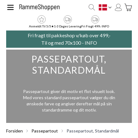
Skip to Content
Toggle
DK
Anmeldt Til 5/5★
1-3 Dages Levering
Fri Fragt 499,- INFO
Fri fragt til pakkeshop v/køb over 499,-
Til og med 70x100 -
INFO
PASSEPARTOUT,
STANDARDMÅL
Passepartout giver dit motiv et flot visuelt look.
Med vores standard passepartout vælger du din
ønskede farve og angiver derefter mål på sin
standardramme og dit motiv.
Forsiden
Passepartout
Passepartout, Standardmål