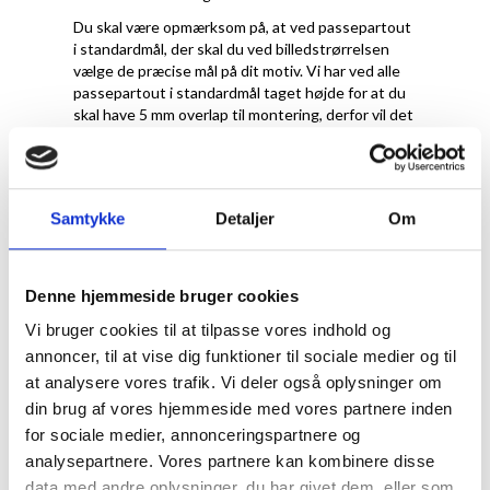
Du skal være opmærksom på, at ved passepartout
i standardmål, der skal du ved billedstrørrelsen
vælge de præcise mål på dit motiv. Vi har ved alle
passepartout i standardmål taget højde for at du
skal have 5 mm overlap til montering, derfor vil det
reelle hulmål til en A4-plakat faktisk være 20x28,7
cm.
Samtykke
Detaljer
Om
Denne hjemmeside bruger cookies
Vi bruger cookies til at tilpasse vores indhold og
annoncer, til at vise dig funktioner til sociale medier og til
at analysere vores trafik. Vi deler også oplysninger om
din brug af vores hjemmeside med vores partnere inden
for sociale medier, annonceringspartnere og
Hvilken farve
analysepartnere. Vores partnere kan kombinere disse
data med andre oplysninger, du har givet dem, eller som