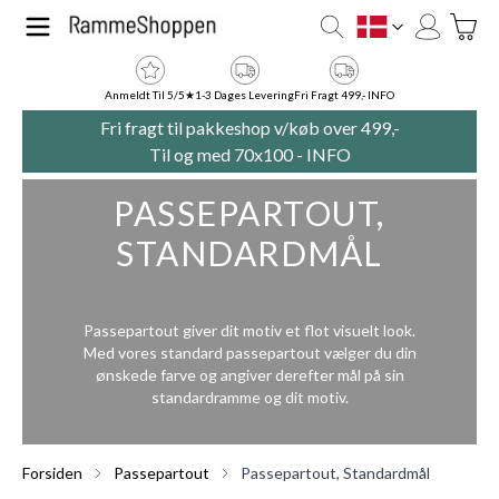
Skip to Content
Toggle
DK
Anmeldt Til 5/5★
1-3 Dages Levering
Fri Fragt 499,- INFO
Fri fragt til pakkeshop v/køb over 499,-
Til og med 70x100 -
INFO
PASSEPARTOUT,
STANDARDMÅL
Passepartout giver dit motiv et flot visuelt look.
Med vores standard passepartout vælger du din
ønskede farve og angiver derefter mål på sin
standardramme og dit motiv.
Forsiden
Passepartout
Passepartout, Standardmål