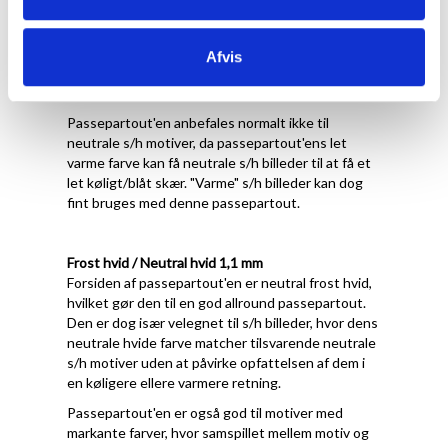
Forsiden af passepartout'en er let varm
porcelænshvid med struktur, hvilket gør den
velegnet til motiver, der har varme farver og/eller
Afvis
en hvid baggrund, der ikke er kridthvid eller kold
hvid.
Passepartout'en anbefales normalt ikke til
neutrale s/h motiver, da passepartout'ens let
varme farve kan få neutrale s/h billeder til at få et
let køligt/blåt skær. "Varme" s/h billeder kan dog
fint bruges med denne passepartout.
Frost hvid / Neutral hvid 1,1 mm
Forsiden af passepartout'en er neutral frost hvid,
hvilket gør den til en god allround passepartout.
Den er dog især velegnet til s/h billeder, hvor dens
neutrale hvide farve matcher tilsvarende neutrale
s/h motiver uden at påvirke opfattelsen af dem i
en køligere ellere varmere retning.
Passepartout'en er også god til motiver med
markante farver, hvor samspillet mellem motiv og