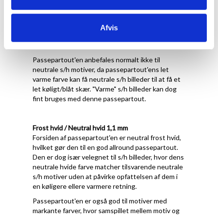
Forsiden af passepartout'en er let varm
porcelænshvid med struktur, hvilket gør den
velegnet til motiver, der har varme farver og/eller
Afvis
en hvid baggrund, der ikke er kridthvid eller kold
hvid.
Passepartout'en anbefales normalt ikke til
neutrale s/h motiver, da passepartout'ens let
varme farve kan få neutrale s/h billeder til at få et
let køligt/blåt skær. "Varme" s/h billeder kan dog
fint bruges med denne passepartout.
Frost hvid / Neutral hvid 1,1 mm
Forsiden af passepartout'en er neutral frost hvid,
hvilket gør den til en god allround passepartout.
Den er dog især velegnet til s/h billeder, hvor dens
neutrale hvide farve matcher tilsvarende neutrale
s/h motiver uden at påvirke opfattelsen af dem i
en køligere ellere varmere retning.
Passepartout'en er også god til motiver med
markante farver, hvor samspillet mellem motiv og