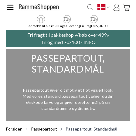
Skip to Content
Toggle
DK
Anmeldt Til 5/5★
1-3 Dages Levering
Fri Fragt 499,- INFO
Fri fragt til pakkeshop v/køb over 499,-
Til og med 70x100 -
INFO
PASSEPARTOUT,
STANDARDMÅL
Passepartout giver dit motiv et flot visuelt look.
Med vores standard passepartout vælger du din
ønskede farve og angiver derefter mål på sin
standardramme og dit motiv.
Forsiden
Passepartout
Passepartout, Standardmål