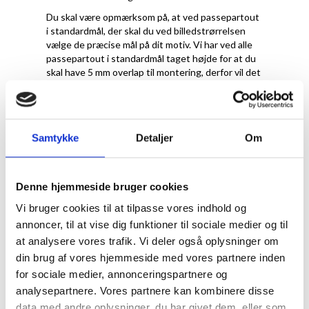
Du skal være opmærksom på, at ved passepartout
i standardmål, der skal du ved billedstrørrelsen
vælge de præcise mål på dit motiv. Vi har ved alle
passepartout i standardmål taget højde for at du
skal have 5 mm overlap til montering, derfor vil det
reelle hulmål til en A4-plakat faktisk være 20x28,7
cm.
Samtykke
Detaljer
Om
Denne hjemmeside bruger cookies
Vi bruger cookies til at tilpasse vores indhold og
annoncer, til at vise dig funktioner til sociale medier og til
at analysere vores trafik. Vi deler også oplysninger om
din brug af vores hjemmeside med vores partnere inden
for sociale medier, annonceringspartnere og
Hvilken farve
analysepartnere. Vores partnere kan kombinere disse
data med andre oplysninger, du har givet dem, eller som