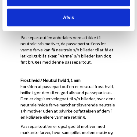
Forsiden af passepartout'en er let varm
porcelænshvid med struktur, hvilket gør den
velegnet til motiver, der har varme farver og/eller
Afvis
en hvid baggrund, der ikke er kridthvid eller kold
hvid.
Passepartout'en anbefales normalt ikke til
neutrale s/h motiver, da passepartout'ens let
varme farve kan få neutrale s/h billeder til at få et
let køligt/blåt skær. "Varme" s/h billeder kan dog
fint bruges med denne passepartout.
Frost hvid / Neutral hvid 1,1 mm
Forsiden af passepartout'en er neutral frost hvid,
hvilket gør den til en god allround passepartout.
Den er dog især velegnet til s/h billeder, hvor dens
neutrale hvide farve matcher tilsvarende neutrale
s/h motiver uden at påvirke opfattelsen af dem i
en køligere ellere varmere retning.
Passepartout'en er også god til motiver med
markante farver, hvor samspillet mellem motiv og