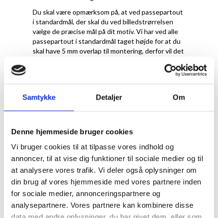
Du skal være opmærksom på, at ved passepartout
i standardmål, der skal du ved billedstrørrelsen
vælge de præcise mål på dit motiv. Vi har ved alle
passepartout i standardmål taget højde for at du
skal have 5 mm overlap til montering, derfor vil det
reelle hulmål til en A4-plakat faktisk være 20x28,7
cm.
Samtykke
Detaljer
Om
Denne hjemmeside bruger cookies
Vi bruger cookies til at tilpasse vores indhold og
annoncer, til at vise dig funktioner til sociale medier og til
at analysere vores trafik. Vi deler også oplysninger om
din brug af vores hjemmeside med vores partnere inden
for sociale medier, annonceringspartnere og
Hvilken farve
analysepartnere. Vores partnere kan kombinere disse
data med andre oplysninger, du har givet dem, eller som