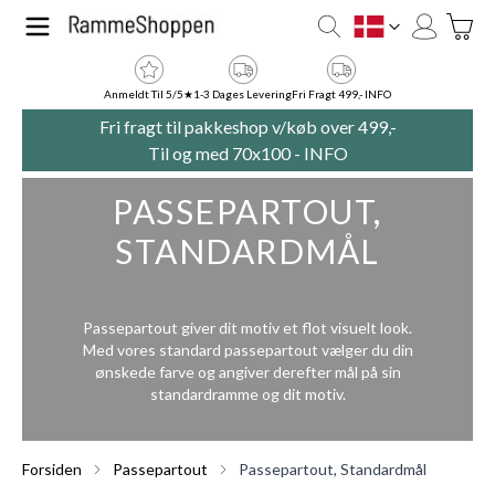
Skip to Content
Toggle
DK
Anmeldt Til 5/5★
1-3 Dages Levering
Fri Fragt 499,- INFO
Fri fragt til pakkeshop v/køb over 499,-
Til og med 70x100 -
INFO
PASSEPARTOUT,
STANDARDMÅL
Passepartout giver dit motiv et flot visuelt look.
Med vores standard passepartout vælger du din
ønskede farve og angiver derefter mål på sin
standardramme og dit motiv.
Forsiden
Passepartout
Passepartout, Standardmål