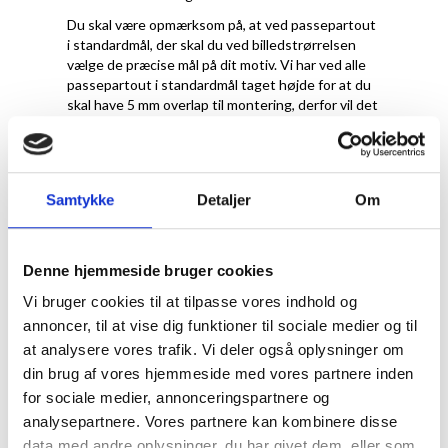
Du skal være opmærksom på, at ved passepartout
i standardmål, der skal du ved billedstrørrelsen
vælge de præcise mål på dit motiv. Vi har ved alle
passepartout i standardmål taget højde for at du
skal have 5 mm overlap til montering, derfor vil det
reelle hulmål til en A4-plakat faktisk være 20x28,7
cm.
Samtykke
Detaljer
Om
Denne hjemmeside bruger cookies
Vi bruger cookies til at tilpasse vores indhold og
annoncer, til at vise dig funktioner til sociale medier og til
at analysere vores trafik. Vi deler også oplysninger om
din brug af vores hjemmeside med vores partnere inden
for sociale medier, annonceringspartnere og
Hvilken farve
analysepartnere. Vores partnere kan kombinere disse
data med andre oplysninger, du har givet dem, eller som