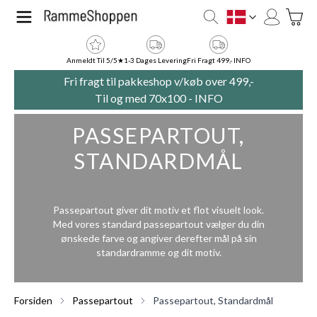
Skip to Content
Toggle
DK
Anmeldt Til 5/5★
1-3 Dages Levering
Fri Fragt 499,- INFO
Fri fragt til pakkeshop v/køb over 499,-
Til og med 70x100 -
INFO
PASSEPARTOUT,
STANDARDMÅL
Passepartout giver dit motiv et flot visuelt look.
Med vores standard passepartout vælger du din
ønskede farve og angiver derefter mål på sin
standardramme og dit motiv.
Forsiden
Passepartout
Passepartout, Standardmål