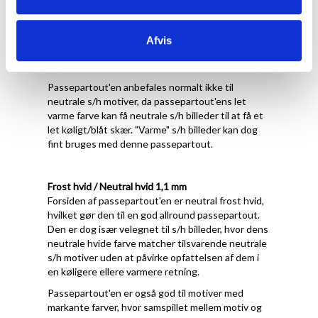
Forsiden af passepartout'en er let varm
porcelænshvid med struktur, hvilket gør den
velegnet til motiver, der har varme farver og/eller
Afvis
en hvid baggrund, der ikke er kridthvid eller kold
hvid.
Passepartout'en anbefales normalt ikke til
neutrale s/h motiver, da passepartout'ens let
varme farve kan få neutrale s/h billeder til at få et
let køligt/blåt skær. "Varme" s/h billeder kan dog
fint bruges med denne passepartout.
Frost hvid / Neutral hvid 1,1 mm
Forsiden af passepartout'en er neutral frost hvid,
hvilket gør den til en god allround passepartout.
Den er dog især velegnet til s/h billeder, hvor dens
neutrale hvide farve matcher tilsvarende neutrale
s/h motiver uden at påvirke opfattelsen af dem i
en køligere ellere varmere retning.
Passepartout'en er også god til motiver med
markante farver, hvor samspillet mellem motiv og