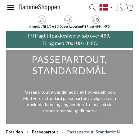
Skip to Content
Toggle
DK
Anmeldt Til 5/5★
1-3 Dages Levering
Fri Fragt 499,- INFO
Fri fragt til pakkeshop v/køb over 499,-
Til og med 70x100 -
INFO
PASSEPARTOUT,
STANDARDMÅL
Passepartout giver dit motiv et flot visuelt look.
Med vores standard passepartout vælger du din
ønskede farve og angiver derefter mål på sin
standardramme og dit motiv.
Forsiden
Passepartout
Passepartout, Standardmål