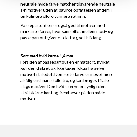
neutrale hvide farve matcher tilsvarende neutrale
s/h motiver uden at påvirke opfattelsen af dem i
en køligere ellere varmere retning.
Passepartout'en er også god til motiver med
markante farver, hvor samspillet mellem motiv og
passepartout giver et ekstra godt blikfang.
Sort med hvid kerne 1,4 mm
Forsiden af passepartout'en er matsort, hvilket
gør den diskret og ikke tager fokus fra selve
motivet i billedet. Den sorte farve er meget mere
alsidig end man skulle tro, og kan bruges til alle
slags motiver. Den hvide kerne er synlig i den
skråtskårne kant og fremhæver på den måde
motivet.