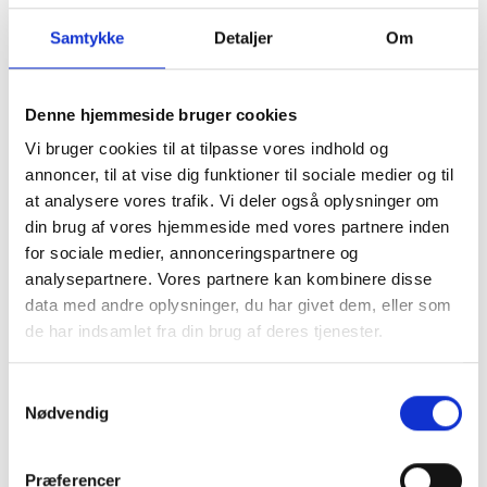
Samtykke
Detaljer
Om
Hvilken farve
Denne hjemmeside bruger cookies
passepartout skal jeg
Vi bruger cookies til at tilpasse vores indhold og
vælge
annoncer, til at vise dig funktioner til sociale medier og til
at analysere vores trafik. Vi deler også oplysninger om
Hver farve har sine styrker og svagheder. Se her,
din brug af vores hjemmeside med vores partnere inden
hvad der passer til lige dit motiv:
for sociale medier, annonceringspartnere og
analysepartnere. Vores partnere kan kombinere disse
data med andre oplysninger, du har givet dem, eller som
Naturhvid / Varm hvid 1,5 mm
de har indsamlet fra din brug af deres tjenester.
Forsiden af passepartout'en er varm hvid, hvilket
gør den velegnet til mere traditionelle motiver
såsom eksempelvis kunsttryk, der typisk har
Samtykkevalg
varme og relativt afdæmpede farver.
Nødvendig
Farvebilleder generelt, sepia / bruntonede farve-
og s/h motiver går glimrende i spænd med denne
passepartout, men helt neutrale eller kølige s/h
Præferencer