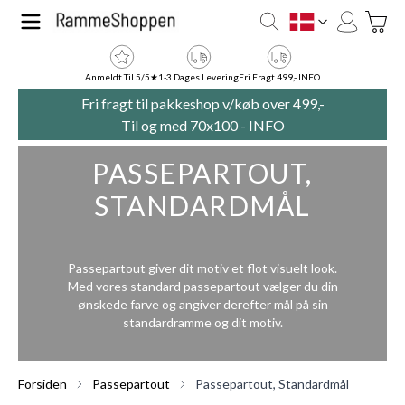
Skip to Content
Toggle
DK
Anmeldt Til 5/5★
1-3 Dages Levering
Fri Fragt 499,- INFO
Fri fragt til pakkeshop v/køb over 499,-
Til og med 70x100 -
INFO
PASSEPARTOUT,
STANDARDMÅL
Passepartout giver dit motiv et flot visuelt look.
Med vores standard passepartout vælger du din
ønskede farve og angiver derefter mål på sin
standardramme og dit motiv.
Forsiden
Passepartout
Passepartout, Standardmål