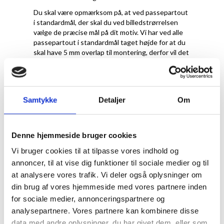
Du skal være opmærksom på, at ved passepartout
i standardmål, der skal du ved billedstrørrelsen
vælge de præcise mål på dit motiv. Vi har ved alle
passepartout i standardmål taget højde for at du
skal have 5 mm overlap til montering, derfor vil det
reelle hulmål til en A4-plakat faktisk være 20x28,7
cm.
Samtykke
Detaljer
Om
Denne hjemmeside bruger cookies
Vi bruger cookies til at tilpasse vores indhold og
annoncer, til at vise dig funktioner til sociale medier og til
at analysere vores trafik. Vi deler også oplysninger om
din brug af vores hjemmeside med vores partnere inden
for sociale medier, annonceringspartnere og
Hvilken farve
analysepartnere. Vores partnere kan kombinere disse
data med andre oplysninger, du har givet dem, eller som