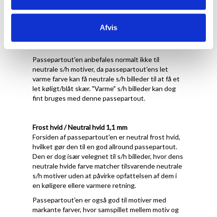
Forsiden af passepartout'en er let varm
porcelænshvid med struktur, hvilket gør den
velegnet til motiver, der har varme farver og/eller
Afvis
en hvid baggrund, der ikke er kridthvid eller kold
hvid.
Passepartout'en anbefales normalt ikke til
neutrale s/h motiver, da passepartout'ens let
varme farve kan få neutrale s/h billeder til at få et
let køligt/blåt skær. "Varme" s/h billeder kan dog
fint bruges med denne passepartout.
Frost hvid / Neutral hvid 1,1 mm
Forsiden af passepartout'en er neutral frost hvid,
hvilket gør den til en god allround passepartout.
Den er dog især velegnet til s/h billeder, hvor dens
neutrale hvide farve matcher tilsvarende neutrale
s/h motiver uden at påvirke opfattelsen af dem i
en køligere ellere varmere retning.
Passepartout'en er også god til motiver med
markante farver, hvor samspillet mellem motiv og