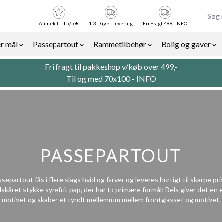
Anmeldt Til 5/5★
1-3 Dages Levering
Fri Fragt 499,- INFO
r mål
Passepartout
Rammetilbehør
Bolig og gaver
or Billedrammer category
Show submenu for Rammer efter mål category
Show submenu for Passepartout categor
Show submenu for Ra
Sh
Fri fragt til pakkeshop v/køb over 499,-
Til og med 70x100 -
INFO
PASSEPARTOUT
separtout fås i flere slags hvid og farver og leveres hurtigt til skarpe pri
skåret stykke syrefrit pap, der har to primære formål; Dels giver det en 
motivet og skaber et tyndt mellemrum mellem frontglasset og motivet.