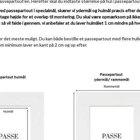
ssepartout'en. Herefter skal du indtaste størrelse på hul i passepartou
ved passepartout i specialmål, skærer vi ydermål og hulmål præcis efter d
l tage højde for et overlap til montering. Du skal være opmærksom på ikk
 så vil falde i gennem. vi anbefaler at du laver hulmålet 1 cm mindre på hve
r det meste muligt. Du kan både bestille et passepartout med flere huller
om minimum laver en kant på 2 cm og op efter.