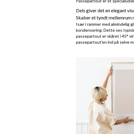
Passepartout er et specialudskå
Dels giver det en elegant vi
Skaber et tyndt mellemrum m
Især i rammer med almindelig gl
kondensering. Dette ses typisk 
passepartout er skåret i 45° vi
passepartout'en ind på selve m