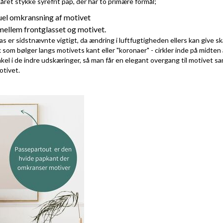
ret stykke syrefrit pap, der har to primære formål;
suel omkransning af motivet
ellem frontglasset og motivet.
as er sidstnævnte vigtigt, da ændring i luftfugtigheden ellers kan give s
som bølger langs motivets kant eller "koronaer" - cirkler inde på midten 
nkel i de indre udskæringer, så man får en elegant overgang til motivet s
otivet.