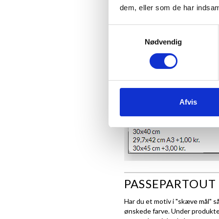
dem, eller som de har indsaml
plakat faktisk være 20x28,7 cm
Samtykkevalg
Se eksempel herunder, hvis dit
Nødvendig
Afvis
PASSEPARTOUT 
Har du et motiv i "skæve mål" s
ønskede farve. Under produktet