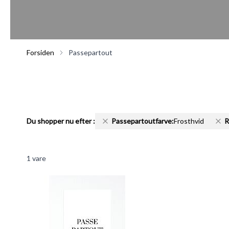
Forsiden
Passepartout
Du shopper nu efter
:
Passepartoutfarve:
Frosthvid
R
1
vare