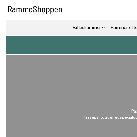
Skip to Content
Billedrammer
Rammer efte
Show submenu f
Pas
Passepartout er et specialud