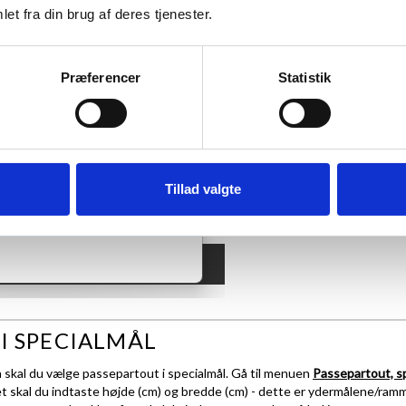
et fra din brug af deres tjenester.
.
 motiv har et A4-mål.
Præferencer
Statistik
Tillad valgte
I SPECIALMÅL
å skal du vælge passepartout i specialmål. Gå til menuen
Passepartout, s
 skal du indtaste højde (cm) og bredde (cm) - dette er ydermålene/ram