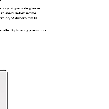
t.
e oplysningerne du giver os.
e at lave hulmålet samme
rt led, så du har 5 mm til
, eller få placering præcis hvor