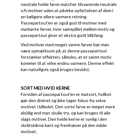
neutrale hvide farve matcher tilsvarende neutrale
s/h motiver uden at påvirke opfattelsen af dem i
en køligere ellere varmere retning.
Passepartout'en er også god til motiver med
markante farver, hvor samspillet mellem motiv og
passepartout giver et ekstra godt blikfang.
Ved motiver med meget varme farver bør man
være opmærksom på, at denne passepartout
forstærker effekten, således, at et varmt motiv
kommer til at virke endnu varmere. Denne effekt
kan naturligvis også bruges bevidst.
SORT MED HVID KERNE
Forsiden af passepartout'en er matsort, hvilket
gør den diskret og ikke tager fokus fra selve
motivet i billedet. Den sorte farve er meget mere
alsidig end man skulle tro, og kan bruges til alle
slags motiver. Den hvide kerne er synlig i den
skråtskårne kant og fremhæver på den måde
motivet.