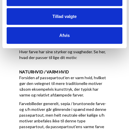
Tillad valgte
Hvilken farve skal jeg
Afvis
vælge
Hver farve har sine styrker og svagheder. Se her,
hvad der passer til lige dit motiv:
NATURHVID / VARM HVID
Forsiden af passepartout'en er varm hvid, hvilket
gør den velegnet til mere traditionelle motiver
såsom eksempelvis kunsttryk, der typisk har
varme og relativt afdæmpede farver.
Farvebilleder generelt, sepia / bruntonede farve-
og s/h motiver går glimrende i spænd med denne
passepartout, men helt neutrale eller kølige s/h
motiver anbefales ikke til denne type
passepartout, da passepartout'ens varme farve