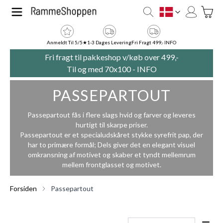
Skip to Content
Toggle
DK
Anmeldt Til 5/5★
1-3 Dages Levering
Fri Fragt 499,- INFO
Fri fragt til pakkeshop v/køb over 499,-
Til og med 70x100 -
INFO
PASSEPARTOUT
Passepartout fås i flere slags hvid og farver og leveres
hurtigt til skarpe priser.
Passepartout er et specialudskåret stykke syrefrit pap, der
har to primære formål; Dels giver det en elegant visuel
omkransning af motivet og skaber et tyndt mellemrum
mellem frontglasset og motivet.
Forsiden
Passepartout