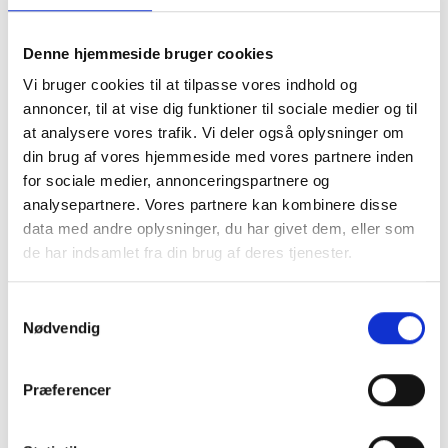
du her selv skal tage højde for et overlap til
montering. Du skal være opmærksom på ikke at
lave hulmålet samme strørrelse som dit motiv, da
Denne hjemmeside bruger cookies
det så vil falde i gennem. vi anbefaler at du laver
Vi bruger cookies til at tilpasse vores indhold og
hulmålet 1 cm mindre på hvert led, så du har 5 mm
annoncer, til at vise dig funktioner til sociale medier og til
til fastmomtering
.
at analysere vores trafik. Vi deler også oplysninger om
Ved Passepartout i specialmål er det meste
din brug af vores hjemmeside med vores partnere inden
muligt. Du kan både bestille et passepartout med
for sociale medier, annonceringspartnere og
flere huller, eller få placering præcis hvor du
ønsker. Vi anbefaler at du som minimum laver en
analysepartnere. Vores partnere kan kombinere disse
kant på 2 cm og op efter.
data med andre oplysninger, du har givet dem, eller som
Se eksempler herunder.
de har indsamlet fra din brug af deres tjenester.
Samtykkevalg
Nødvendig
Præferencer