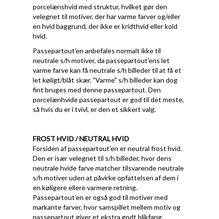
porcelænshvid med struktur, hvilket gør den
velegnet til motiver, der har varme farver og/eller
en hvid baggrund, der ikke er kridthvid eller kold
hvid.
Passepartout'en anbefales normalt ikke til
neutrale s/h motiver, da passepartout'ens let
varme farve kan få neutrale s/h billeder til at få et
let køligt/blåt skær. "Varme" s/h billeder kan dog
fint bruges med denne passepartout. Den
porcelænhvide passepartout er god til det meste,
så hvis du er i tvivl, er den et sikkert valg.
FROST HVID / NEUTRAL HVID
Forsiden af passepartout'en er neutral frost hvid.
Den er især velegnet til s/h billeder, hvor dens
neutrale hvide farve matcher tilsvarende neutrale
s/h motiver uden at påvirke opfattelsen af dem i
en køligere ellere varmere retning.
Passepartout'en er også god til motiver med
markante farver, hvor samspillet mellem motiv og
passepartout giver et ekstra godt blikfang.