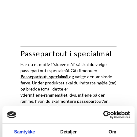
Passepartout i specialmål
Har du et motiv i "skæve mål" så skal du vælge
passepartout i specialmål. Gå til menuen
Passepartout, specialmål
og vælge den ønskede
farve. Under produktet skal du indtaste højde (cm)
og bredde (cm) - dette er
ydermålene/rammemålet, dvs. målene på den
ramme, hvori du skal montere passepartout'en.
Herefter skal du indtaste størrelse på hul i
passepartout.
Det er vigtigt at fremhæve, at ved passepartout i
specialmål, skærer vi ydermål og hulmål præcis
Samtykke
Detaljer
Om
efter de oplysningerne du giver os. Det betyder at