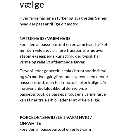
vælge
Hver farve har sine styrker og svagheder. Se her,
hvad der passer til lige dit motiv:
NATURHVID / VARM HVID
Forsiden af passepartout'en er varm hvid, hvilket
gør den velegnet til mere traditionelle motiver
såsom eksempelvis kunsttryk, der typisk har
varme og relativt afdæmpede farver.
Farvebilleder generelt, sepia / bruntonede farve-
og s/h motiver går glimrende i spænd med denne
passepartout, men helt neutrale eller kølige s/h
motiver anbefales ikke til denne type
passepartout, da passepartout'ens varme farve
kan få neutrale s/h billeder til at virke blålige.
PORCELÆNSHVID / LET VARM HVID /
OFFWHITE
Forsiden af passepartout'en er let varm