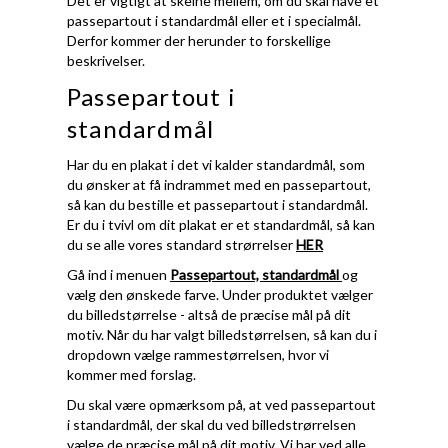
Det er vigtigt at skelne mellem, om du skal have et
passepartout i standardmål eller et i specialmål.
Derfor kommer der herunder to forskellige
beskrivelser.
Passepartout i
standardmål
Har du en plakat i det vi kalder standardmål, som
du ønsker at få indrammet med en passepartout,
så kan du bestille et passepartout i standardmål.
Er du i tvivl om dit plakat er et standardmål, så kan
du se alle vores standard strørrelser
HER
Gå ind i menuen
Passepartout, standardmål
og
vælg den ønskede farve. Under produktet vælger
du billedstørrelse - altså de præcise mål på dit
motiv. Når du har valgt billedstørrelsen, så kan du i
dropdown vælge rammestørrelsen, hvor vi
kommer med forslag.
Du skal være opmærksom på, at ved passepartout
i standardmål, der skal du ved billedstrørrelsen
vælge de præcise mål på dit motiv. Vi har ved alle