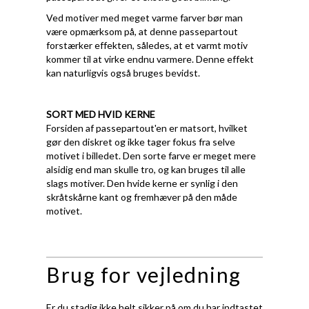
Ved motiver med meget varme farver bør man
være opmærksom på, at denne passepartout
forstærker effekten, således, at et varmt motiv
kommer til at virke endnu varmere. Denne effekt
kan naturligvis også bruges bevidst.
SORT MED HVID KERNE
Forsiden af passepartout'en er matsort, hvilket
gør den diskret og ikke tager fokus fra selve
motivet i billedet. Den sorte farve er meget mere
alsidig end man skulle tro, og kan bruges til alle
slags motiver. Den hvide kerne er synlig i den
skråtskårne kant og fremhæver på den måde
motivet.
Brug for vejledning
Er du stadig ikke helt sikker på om du har indtastet