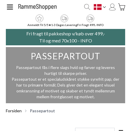
Skip to Content
Toggle
DK
Anmeldt Til 5/5★
1-3 Dages Levering
Fri Fragt 499,- INFO
Fri fragt til pakkeshop v/køb over 499,-
Til og med 70x100 -
INFO
PASSEPARTOUT
Passepartout fås i flere slags hvid og farver og leveres
hurtigt til skarpe priser.
Passepartout er et specialudskåret stykke syrefrit pap, der
har to primære formål; Dels giver det en elegant visuel
omkransning af motivet og skaber et tyndt mellemrum
mellem frontglasset og motivet.
Forsiden
Passepartout