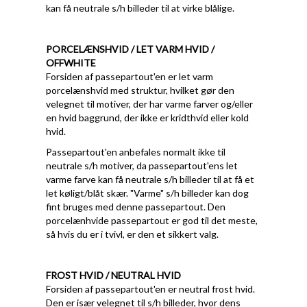
kan få neutrale s/h billeder til at virke blålige.
PORCELÆNSHVID / LET VARM HVID /
OFFWHITE
Forsiden af passepartout'en er let varm
porcelænshvid med struktur, hvilket gør den
velegnet til motiver, der har varme farver og/eller
en hvid baggrund, der ikke er kridthvid eller kold
hvid.
Passepartout'en anbefales normalt ikke til
neutrale s/h motiver, da passepartout'ens let
varme farve kan få neutrale s/h billeder til at få et
let køligt/blåt skær. "Varme" s/h billeder kan dog
fint bruges med denne passepartout. Den
porcelænhvide passepartout er god til det meste,
så hvis du er i tvivl, er den et sikkert valg.
FROST HVID / NEUTRAL HVID
Forsiden af passepartout'en er neutral frost hvid.
Den er især velegnet til s/h billeder, hvor dens