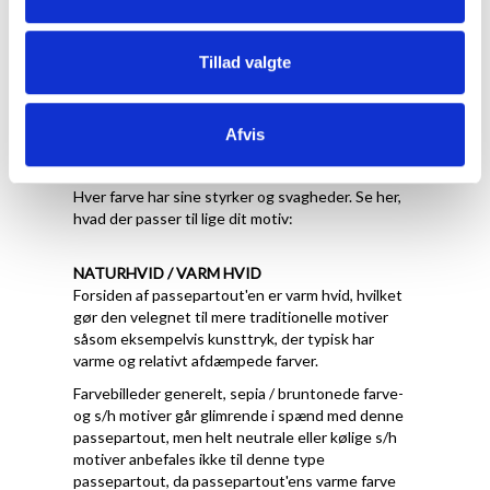
Tillad valgte
Hvilken farve skal jeg
Afvis
vælge
Hver farve har sine styrker og svagheder. Se her,
hvad der passer til lige dit motiv:
NATURHVID / VARM HVID
Forsiden af passepartout'en er varm hvid, hvilket
gør den velegnet til mere traditionelle motiver
såsom eksempelvis kunsttryk, der typisk har
varme og relativt afdæmpede farver.
Farvebilleder generelt, sepia / bruntonede farve-
og s/h motiver går glimrende i spænd med denne
passepartout, men helt neutrale eller kølige s/h
motiver anbefales ikke til denne type
passepartout, da passepartout'ens varme farve