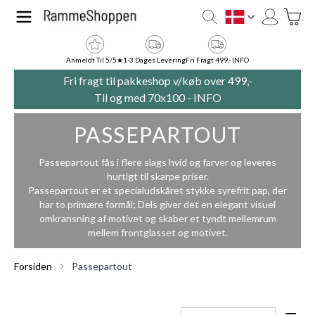
Skip to Content
Toggle
DK
Anmeldt Til 5/5★
1-3 Dages Levering
Fri Fragt 499,- INFO
Fri fragt til pakkeshop v/køb over 499,-
Til og med 70x100 -
INFO
PASSEPARTOUT
Passepartout fås i flere slags hvid og farver og leveres
hurtigt til skarpe priser.
Passepartout er et specialudskåret stykke syrefrit pap, der
har to primære formål; Dels giver det en elegant visuel
omkransning af motivet og skaber et tyndt mellemrum
mellem frontglasset og motivet.
Forsiden
Passepartout