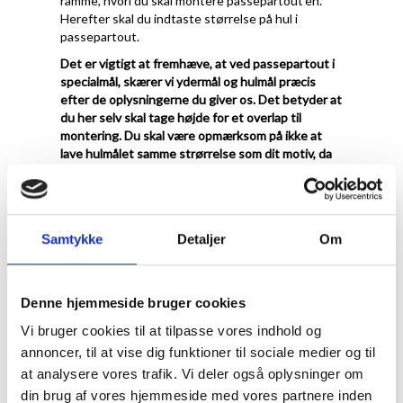
ramme, hvori du skal montere passepartout'en.
Herefter skal du indtaste størrelse på hul i
passepartout.
Det er vigtigt at fremhæve, at ved passepartout i
specialmål, skærer vi ydermål og hulmål præcis
efter de oplysningerne du giver os. Det betyder at
du her selv skal tage højde for et overlap til
montering. Du skal være opmærksom på ikke at
lave hulmålet samme strørrelse som dit motiv, da
det så vil falde i gennem. vi anbefaler at du laver
hulmålet 1 cm mindre på hvert led, så du har 5 mm
til fastmomtering
.
Ved Passepartout i specialmål er det meste
Samtykke
Detaljer
Om
muligt. Du kan både bestille et passepartout med
flere huller, eller få placering præcis hvor du
ønsker. Vi anbefaler at du som minimum laver en
Denne hjemmeside bruger cookies
kant på 2 cm og op efter.
Vi bruger cookies til at tilpasse vores indhold og
Se eksempler herunder.
annoncer, til at vise dig funktioner til sociale medier og til
at analysere vores trafik. Vi deler også oplysninger om
din brug af vores hjemmeside med vores partnere inden