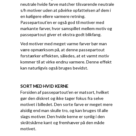
neutrale hvide farve matcher tilsvarende neutrale
s/h motiver uden at påvirke opfattelsen af dem i
en køligere ellere varmere retning.
Passepartout'en er også god til motiver med
markante farver, hvor samspillet mellem motiv og
passepartout giver et ekstra godt blikfang.
Ved motiver med meget varme farver bør man
være opmærksom på, at denne passepartout
forstærker effekten, således, at et varmt motiv
kommer til at virke endnu varmere. Denne effekt
kan naturligvis også bruges bevidst.
SORT MED HVID KERNE
Forsiden af passepartout'en er matsort, hvilket
gør den diskret og ikke tager fokus fra selve
motivet i billedet. Den sorte farve er meget mere
alsidig end man skulle tro, og kan bruges til alle
slags motiver. Den hvide kerne er synlig i den
skråtskårne kant og fremhæver på den måde
motivet.