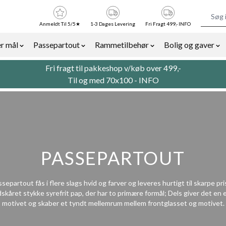
Anmeldt Til 5/5★
1-3 Dages Levering
Fri Fragt 499,- INFO
r mål
Passepartout
Rammetilbehør
Bolig og gaver
or Billedrammer category
Show submenu for Rammer efter mål category
Show submenu for Passepartout categor
Show submenu for Ra
Sh
Fri fragt til pakkeshop v/køb over 499,-
Til og med 70x100 -
INFO
PASSEPARTOUT
separtout fås i flere slags hvid og farver og leveres hurtigt til skarpe pri
skåret stykke syrefrit pap, der har to primære formål; Dels giver det en 
motivet og skaber et tyndt mellemrum mellem frontglasset og motivet.