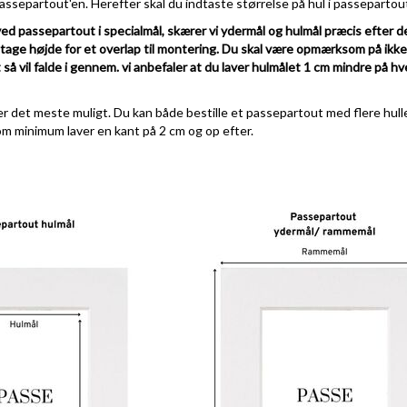
ssepartout'en. Herefter skal du indtaste størrelse på hul i passepartou
ved passepartout i specialmål, skærer vi ydermål og hulmål præcis efter d
l tage højde for et overlap til montering. Du skal være opmærksom på ikk
 så vil falde i gennem. vi anbefaler at du laver hulmålet 1 cm mindre på hve
r det meste muligt. Du kan både bestille et passepartout med flere huller
om minimum laver en kant på 2 cm og op efter.