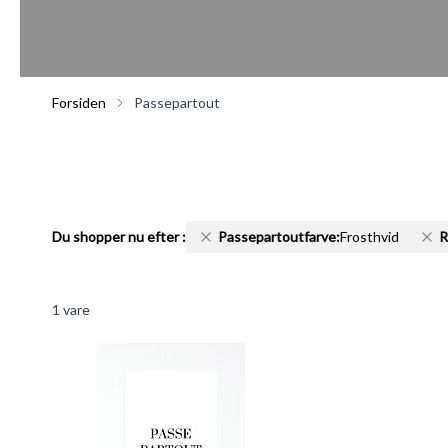
Forsiden
Passepartout
Du shopper nu efter
:
Passepartoutfarve:
Frosthvid
R
1
vare