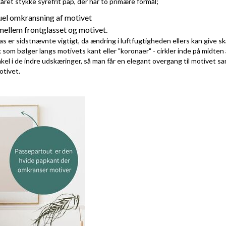
ret stykke syrefrit pap, der har to primære formål;
suel omkransning af motivet
ellem frontglasset og motivet.
as er sidstnævnte vigtigt, da ændring i luftfugtigheden ellers kan give s
som bølger langs motivets kant eller "koronaer" - cirkler inde på midten 
nkel i de indre udskæringer, så man får en elegant overgang til motivet s
otivet.