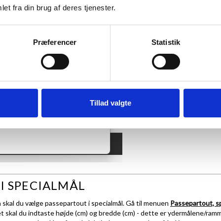
et fra din brug af deres tjenester.
.
 motiv har et A4-mål.
Præferencer
Statistik
Tillad valgte
I SPECIALMÅL
å skal du vælge passepartout i specialmål. Gå til menuen
Passepartout, s
 skal du indtaste højde (cm) og bredde (cm) - dette er ydermålene/ram