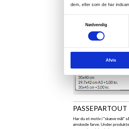
dem, eller som de har indsaml
plakat faktisk være 20x28,7 cm
Samtykkevalg
Se eksempel herunder, hvis dit
Nødvendig
Afvis
PASSEPARTOUT 
Har du et motiv i "skæve mål" s
ønskede farve. Under produktet