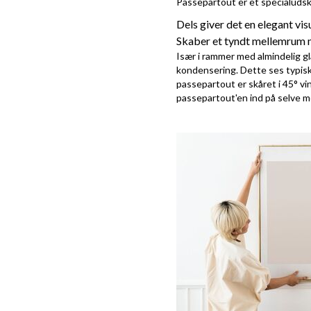
Passepartout er et specialudskå
Dels giver det en elegant vi
Skaber et tyndt mellemrum m
Især i rammer med almindelig gl
kondensering. Dette ses typisk 
passepartout er skåret i 45° vi
passepartout'en ind på selve m