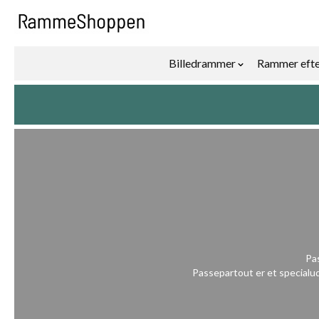
Skip to Content
Billedrammer
Rammer efte
Show submenu f
Pas
Passepartout er et specialud