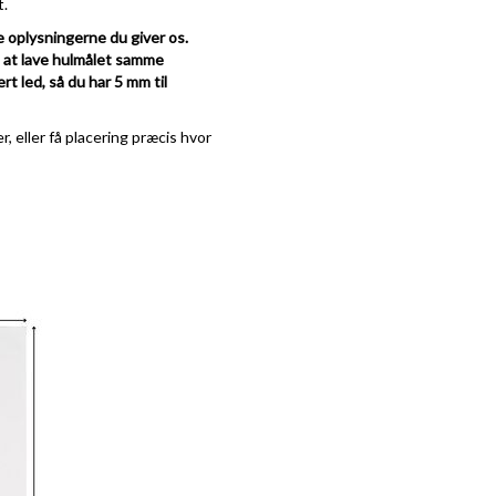
t.
e oplysningerne du giver os.
e at lave hulmålet samme
rt led, så du har 5 mm til
, eller få placering præcis hvor