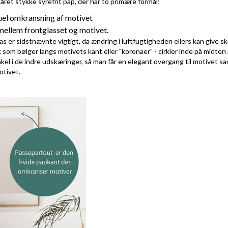
ret stykke syrefrit pap, der har to primære formål;
suel omkransning af motivet
ellem frontglasset og motivet.
as er sidstnævnte vigtigt, da ændring i luftfugtigheden ellers kan give s
som bølger langs motivets kant eller "koronaer" - cirkler inde på midten 
nkel i de indre udskæringer, så man får en elegant overgang til motivet s
otivet.