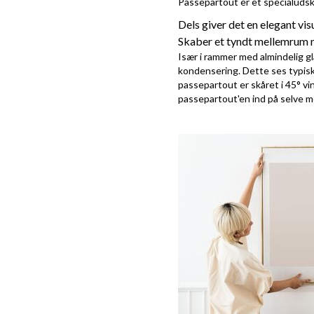
Passepartout er et specialudskå
Dels giver det en elegant vi
Skaber et tyndt mellemrum m
Især i rammer med almindelig gl
kondensering. Dette ses typisk 
passepartout er skåret i 45° vi
passepartout'en ind på selve m