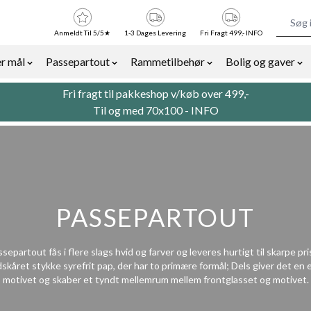
Anmeldt Til 5/5★
1-3 Dages Levering
Fri Fragt 499,- INFO
r mål
Passepartout
Rammetilbehør
Bolig og gaver
or Billedrammer category
Show submenu for Rammer efter mål category
Show submenu for Passepartout categor
Show submenu for Ra
Sh
Fri fragt til pakkeshop v/køb over 499,-
Til og med 70x100 -
INFO
PASSEPARTOUT
separtout fås i flere slags hvid og farver og leveres hurtigt til skarpe pri
skåret stykke syrefrit pap, der har to primære formål; Dels giver det en 
motivet og skaber et tyndt mellemrum mellem frontglasset og motivet.