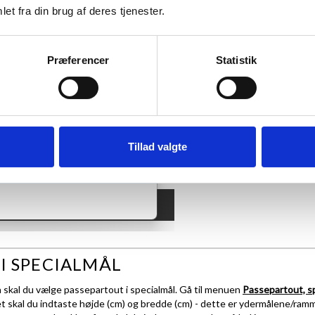
et fra din brug af deres tjenester.
.
 motiv har et A4-mål.
Præferencer
Statistik
Tillad valgte
I SPECIALMÅL
å skal du vælge passepartout i specialmål. Gå til menuen
Passepartout, s
 skal du indtaste højde (cm) og bredde (cm) - dette er ydermålene/ram