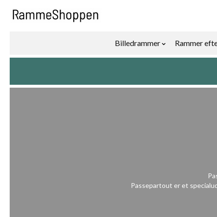
Skip to Content
Billedrammer
Rammer efte
Show submenu f
Pas
Passepartout er et specialud