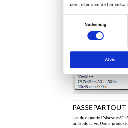
dem, eller som de har indsaml
plakat faktisk være 20x28,7 cm
Samtykkevalg
Se eksempel herunder, hvis dit
Nødvendig
Afvis
PASSEPARTOUT 
Har du et motiv i "skæve mål" s
ønskede farve. Under produktet