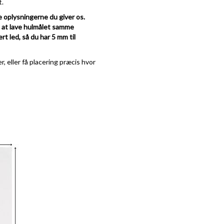
t.
e oplysningerne du giver os.
e at lave hulmålet samme
rt led, så du har 5 mm til
, eller få placering præcis hvor