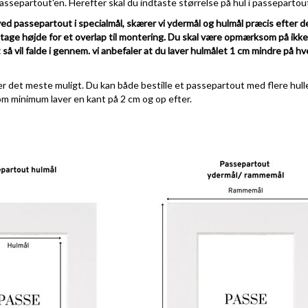
ssepartout'en. Herefter skal du indtaste størrelse på hul i passepartou
ved passepartout i specialmål, skærer vi ydermål og hulmål præcis efter d
l tage højde for et overlap til montering. Du skal være opmærksom på ikk
 så vil falde i gennem. vi anbefaler at du laver hulmålet 1 cm mindre på hve
r det meste muligt. Du kan både bestille et passepartout med flere huller
om minimum laver en kant på 2 cm og op efter.