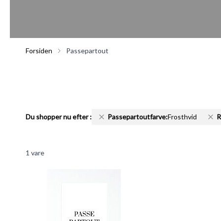
Forsiden
Passepartout
Du shopper nu efter
:
Passepartoutfarve:
Frosthvid
R
1
vare