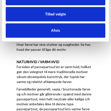
Tillad valgte
Hvilken farve skal jeg
Afvis
vælge
Hver farve har sine styrker og svagheder. Se her,
hvad der passer til lige dit motiv:
NATURHVID / VARM HVID
Forsiden af passepartout'en er varm hvid, hvilket
gør den velegnet til mere traditionelle motiver
såsom eksempelvis kunsttryk, der typisk har
varme og relativt afdæmpede farver.
Farvebilleder generelt, sepia / bruntonede farve-
og s/h motiver går glimrende i spænd med denne
passepartout, men helt neutrale eller kølige s/h
motiver anbefales ikke til denne type
passepartout, da passepartout'ens varme farve