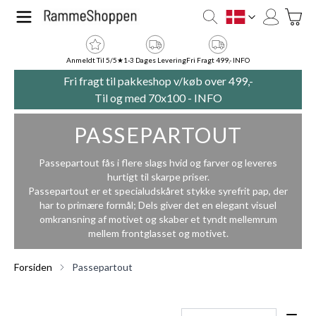
Skip to Content
Toggle
DK
Anmeldt Til 5/5★
1-3 Dages Levering
Fri Fragt 499,- INFO
Fri fragt til pakkeshop v/køb over 499,-
Til og med 70x100 -
INFO
PASSEPARTOUT
Passepartout fås i flere slags hvid og farver og leveres
hurtigt til skarpe priser.
Passepartout er et specialudskåret stykke syrefrit pap, der
har to primære formål; Dels giver det en elegant visuel
omkransning af motivet og skaber et tyndt mellemrum
mellem frontglasset og motivet.
Forsiden
Passepartout