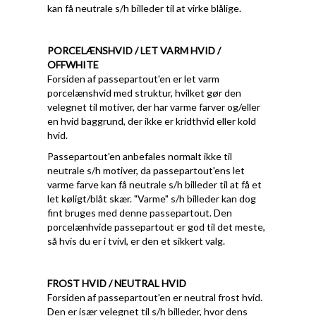
kan få neutrale s/h billeder til at virke blålige.
PORCELÆNSHVID / LET VARM HVID /
OFFWHITE
Forsiden af passepartout'en er let varm
porcelænshvid med struktur, hvilket gør den
velegnet til motiver, der har varme farver og/eller
en hvid baggrund, der ikke er kridthvid eller kold
hvid.
Passepartout'en anbefales normalt ikke til
neutrale s/h motiver, da passepartout'ens let
varme farve kan få neutrale s/h billeder til at få et
let køligt/blåt skær. "Varme" s/h billeder kan dog
fint bruges med denne passepartout. Den
porcelænhvide passepartout er god til det meste,
så hvis du er i tvivl, er den et sikkert valg.
FROST HVID / NEUTRAL HVID
Forsiden af passepartout'en er neutral frost hvid.
Den er især velegnet til s/h billeder, hvor dens