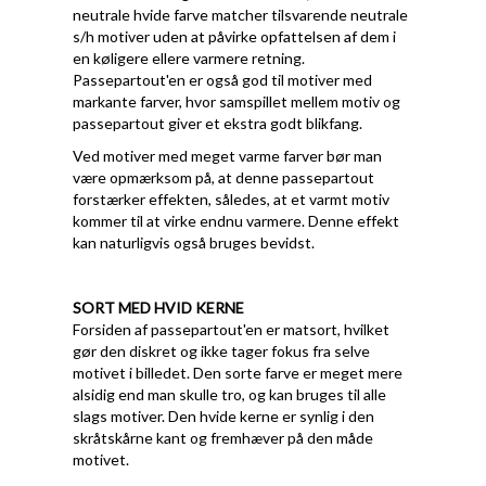
neutrale hvide farve matcher tilsvarende neutrale
s/h motiver uden at påvirke opfattelsen af dem i
en køligere ellere varmere retning.
Passepartout'en er også god til motiver med
markante farver, hvor samspillet mellem motiv og
passepartout giver et ekstra godt blikfang.
Ved motiver med meget varme farver bør man
være opmærksom på, at denne passepartout
forstærker effekten, således, at et varmt motiv
kommer til at virke endnu varmere. Denne effekt
kan naturligvis også bruges bevidst.
SORT MED HVID KERNE
Forsiden af passepartout'en er matsort, hvilket
gør den diskret og ikke tager fokus fra selve
motivet i billedet. Den sorte farve er meget mere
alsidig end man skulle tro, og kan bruges til alle
slags motiver. Den hvide kerne er synlig i den
skråtskårne kant og fremhæver på den måde
motivet.