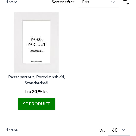
1
vare
Sorter efter
Passepartout, Porcelænshvid,
Standardmål
Fra
20,95 kr.
SE PRODUKT
1
vare
Vis