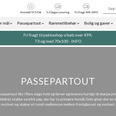
Anmeldt Til 5/5★
1-3 Dages Levering
Fri Fragt 499,- INFO
r mål
Passepartout
Rammetilbehør
Bolig og gaver
or Billedrammer category
Show submenu for Rammer efter mål category
Show submenu for Passepartout categor
Show submenu for Ra
Sh
Fri fragt til pakkeshop v/køb over 499,-
Til og med 70x100 -
INFO
PASSEPARTOUT
separtout fås i flere slags hvid og farver og leveres hurtigt til skarpe pri
skåret stykke syrefrit pap, der har to primære formål; Dels giver det en 
motivet og skaber et tyndt mellemrum mellem frontglasset og motivet.