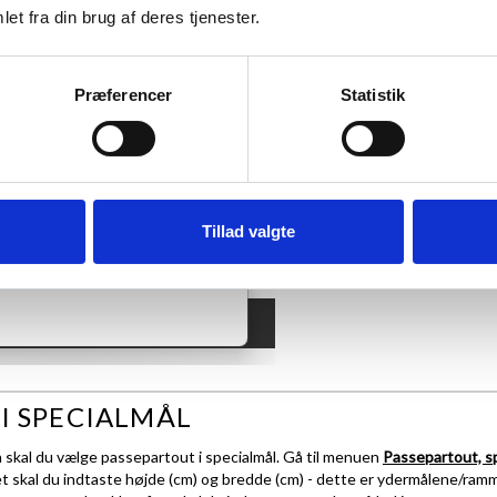
et fra din brug af deres tjenester.
.
 motiv har et A4-mål.
Præferencer
Statistik
Tillad valgte
I SPECIALMÅL
å skal du vælge passepartout i specialmål. Gå til menuen
Passepartout, s
 skal du indtaste højde (cm) og bredde (cm) - dette er ydermålene/ram