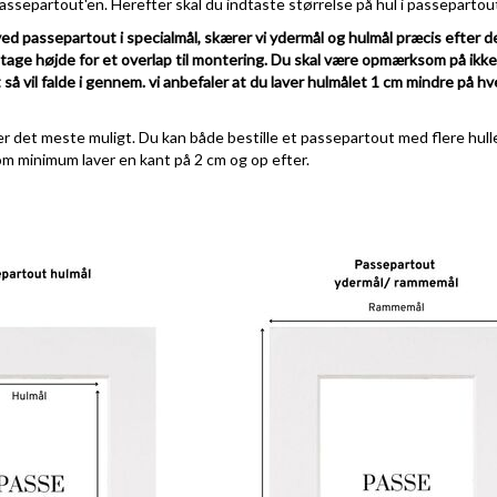
ssepartout'en. Herefter skal du indtaste størrelse på hul i passepartou
ved passepartout i specialmål, skærer vi ydermål og hulmål præcis efter d
l tage højde for et overlap til montering. Du skal være opmærksom på ikk
 så vil falde i gennem. vi anbefaler at du laver hulmålet 1 cm mindre på hve
r det meste muligt. Du kan både bestille et passepartout med flere huller
om minimum laver en kant på 2 cm og op efter.