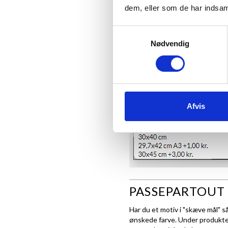
dem, eller som de har indsaml
plakat faktisk være 20x28,7 cm
Samtykkevalg
Se eksempel herunder, hvis dit
Nødvendig
Afvis
PASSEPARTOUT 
Har du et motiv i "skæve mål" s
ønskede farve. Under produktet