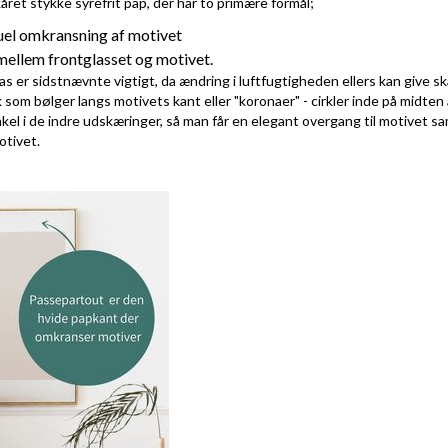
ret stykke syrefrit pap, der har to primære formål;
suel omkransning af motivet
ellem frontglasset og motivet.
as er sidstnævnte vigtigt, da ændring i luftfugtigheden ellers kan give s
som bølger langs motivets kant eller "koronaer" - cirkler inde på midten 
nkel i de indre udskæringer, så man får en elegant overgang til motivet s
otivet.