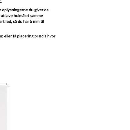
t.
e oplysningerne du giver os.
e at lave hulmålet samme
rt led, så du har 5 mm til
, eller få placering præcis hvor