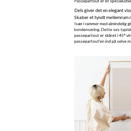
Passepartout er et specialudskå
Dels giver det en elegant vi
Skaber et tyndt mellemrum m
Især i rammer med almindelig gl
kondensering. Dette ses typisk 
passepartout er skåret i 45° vi
passepartout'en ind på selve m