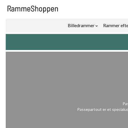
Skip to Content
Billedrammer
Rammer efte
Show submenu f
Pas
Passepartout er et specialud